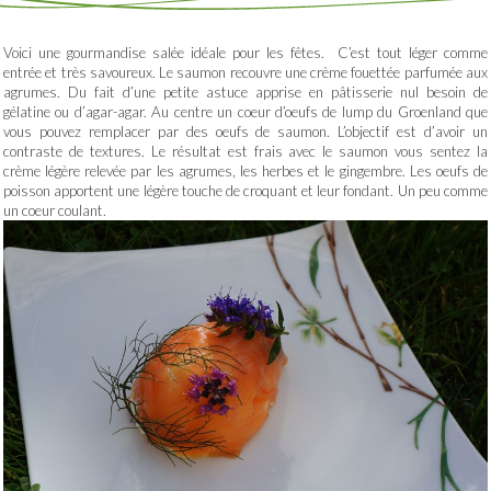
Voici une gourmandise salée idéale pour les fêtes. C’est tout léger comme
entrée et très savoureux. Le saumon recouvre une crème fouettée parfumée aux
agrumes. Du fait d’une petite astuce apprise en pâtisserie nul besoin de
gélatine ou d’agar-agar. Au centre un coeur d’oeufs de lump du Groenland que
vous pouvez remplacer par des oeufs de saumon. L’objectif est d’avoir un
contraste de textures. Le résultat est frais avec le saumon vous sentez la
crème légère relevée par les agrumes, les herbes et le gingembre. Les oeufs de
poisson apportent une légère touche de croquant et leur fondant. Un peu comme
un coeur coulant.