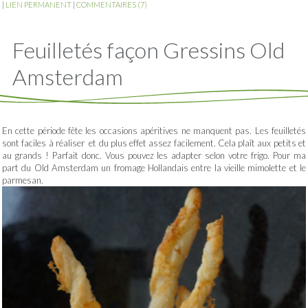
|
LIEN PERMANENT
|
COMMENTAIRES (7)
Feuilletés façon Gressins Old
Amsterdam
En cette période fête les occasions apéritives ne manquent pas. Les feuilletés
sont faciles à réaliser et du plus effet assez facilement. Cela plaît aux petits et
au grands ! Parfait donc. Vous pouvez les adapter selon votre frigo. Pour ma
part du Old Amsterdam un fromage Hollandais entre la vieille mimolette et le
parmesan.