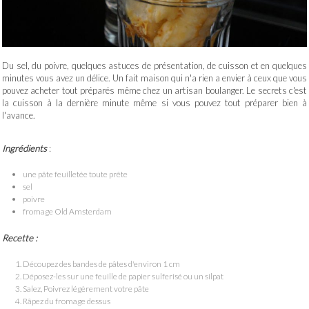
Du sel, du poivre, quelques astuces de présentation, de cuisson et en quelques
minutes vous avez un délice. Un fait maison qui n'a rien a envier à ceux que vous
pouvez acheter tout préparés même chez un artisan boulanger. Le secrets c'est
la cuisson à la dernière minute même si vous pouvez tout préparer bien à
l'avance.
Ingrédients
:
une pâte feuilletée toute prête
sel
poivre
fromage Old Amsterdam
Recette :
Découpez des bandes de pâtes d'environ 1 cm
Déposez-les sur une feuille de papier sulferisé ou un silpat
Salez, Poivrez légèrement votre pâte
Râpez du fromage dessus