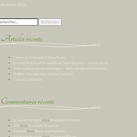
décembre 2022
chercher :
Articles récents
Crème au Chocolat et Fève Tonka
Brioche Butchy ultra moelleuse (sans beurre) — recette facile
Tarte rustique aux fruits rouges — belle, simple et irrésistible
Truffes Chocolat Spéculoos et Caramel
Cake aux Noisettes
Commentaires récents
Sylvie Art de Vivre
dans
Brandade de Morue
JPK
dans
Brandade de Morue
thithoad
dans
Roulé aux Myrtilles
Sylvie Art de Vivre
dans
Gaspacho Fruité