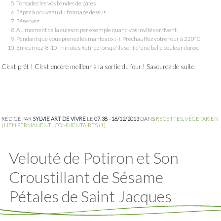
Torsadez les vos bandes de pâtes
Râpez à nouveau du fromage dessus
Réservez
Au moment de la cuisson par exemple quand vos invités arrivent
Pendant que vous prenez les manteaux :-). Préchauffez votre four à 220°C
Enfournez 8-10 minutes Retirez lorsqu'ils sont d'une belle couleur dorée.
C'est prêt ! C'est encore meilleur à la sortie du four ! Savourez de suite.
RÉDIGÉ PAR
SYLVIE ART DE VIVRE
LE
07:38 - 16/12/2013
DANS
RECETTES
,
VÉGÉTARIEN
|
LIEN PERMANENT
|
COMMENTAIRES (1)
Velouté de Potiron et Son
Croustillant de Sésame
Pétales de Saint Jacques