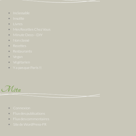
Inclassable
Insolite
Livres
Mes Recettes Chez Vous
Minute Deco – DIY
Non classé
Recettes
Restaurants
Vegan
Végétarien
Y a pas que Paris !!!
Méta
Connexion
Flux des publications
Flux des commentaires
Site de WordPress-FR