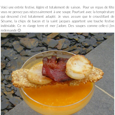
Voici une entrée festive, légère et totalement de saison. Pour un repas de fête
vous ne pensez pas nécessairement à une soupe. Pourtant avec la température
qui descend c’est totalement adapté. Je vous assure que le croustillant de
Sésame, la chips de bacon et la saint jacques apportent une touche festive
indéniable. Ce m »lange terre et mer j’adore. Des soupes comme celle-ci j’en
redemande 🙂