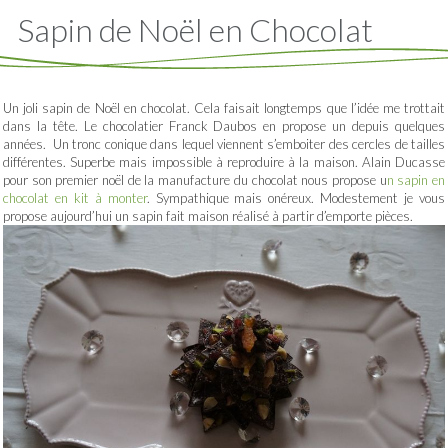
Sapin de Noël en Chocolat
Un joli sapin de Noël en chocolat. Cela faisait longtemps que l’idée me trottait
dans la tête. Le chocolatier Franck Daubos en propose un depuis quelques
années. Un tronc conique dans lequel viennent s’emboiter des cercles de tailles
différentes. Superbe mais impossible à reproduire à la maison. Alain Ducasse
pour son premier noël de la manufacture du chocolat nous propose u
n sapin en
chocolat en kit à monter
. Sympathique mais onéreux. Modestement je vous
propose aujourd’hui un sapin fait maison réalisé à partir d’emporte pièces.