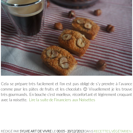
Cela se prépare très facilement et l’on est pas obligé de s’y prendre à l’avance
comme pour les pâtes de fruits et les chocolats 🙂 Visuellement je les trouve
très gourmands. En bouche c’est moelleux, réconfortant et légèrement croquant
avec la noisette.
Lire la suite de Financiers aux Noisettes
RÉDIGÉ PAR
SYLVIE ART DE VIVRE
LE
00:05 - 20/12/2013
DANS
RECETTES
,
VÉGÉTARIEN