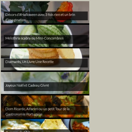
Décors d’#Halloween avec 3 fois rien et un brin
d’imagination
Melothria scabra ou Mini-Concombres
Diamants, Un Livre Une Recette
Joyeux Noël et Cadeau Givré
Dom Ricardo, Alfarim ou un petit Tour de la
Gastronomie Portugaise