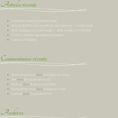
Articles récents
Crème au Chocolat et Fève Tonka
Brioche Butchy ultra moelleuse (sans beurre) — recette facile
Tarte rustique aux fruits rouges — belle, simple et irrésistible
Truffes Chocolat Spéculoos et Caramel
Cake aux Noisettes
Commentaires récents
Sylvie Art de Vivre
dans
Brandade de Morue
JPK
dans
Brandade de Morue
thithoad
dans
Roulé aux Myrtilles
Sylvie Art de Vivre
dans
Gaspacho Fruité
thithoad
dans
Gaspacho Fruité
Archives