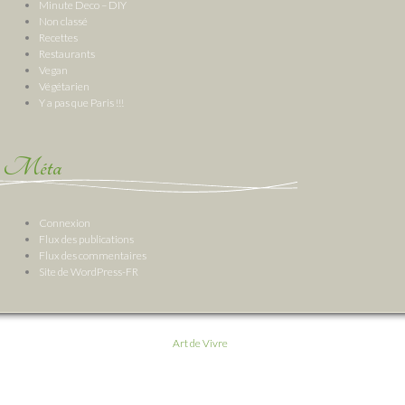
Minute Deco – DIY
Non classé
Recettes
Restaurants
Vegan
Végétarien
Y a pas que Paris !!!
Méta
Connexion
Flux des publications
Flux des commentaires
Site de WordPress-FR
Art de Vivre