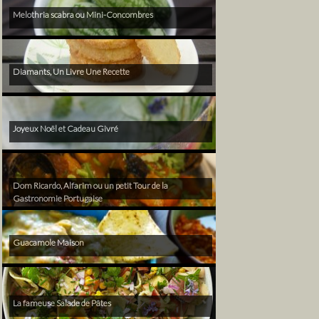
Melothria scabra ou Mini-Concombres
Diamants, Un Livre Une Recette
Joyeux Noël et Cadeau Givré
Dom Ricardo, Alfarim ou un petit Tour de la
Gastronomie Portugaise
Guacamole Maison
La fameuse Salade de Pâtes