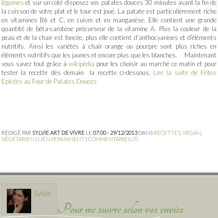
légumes
et sur un coté disposez vos patates douces 30 minutes avant la fin de
la cuisson de votre plat et le tour est joué. La patate est particulièrement riche
en vitamines B6 et C, en cuivre et en manganèse. Elle contient une grande
quantité de bêta-carotène précurseur de la vitamine A. Plus la couleur de la
peau et de la chair est foncée, plus elle contient d’anthocyanines et d’éléments
nutritifs. Ainsi les variétés à chair orange ou pourpre sont plus riches en
éléments nutritifs que les jaunes et encore plus que les blanches. Maintenant
vous savez tout grâce à
wikipédia
pour les choisir au marché ce matin et pour
tester la recette dès demain la recette ci-dessous.
Lire la suite de Frites
Epicées au Four de Patates Douces
RÉDIGÉ PAR
SYLVIE ART DE VIVRE
LE
07:00 - 29/12/2013
DANS
RECETTES
,
VEGAN
,
VÉGÉTARIEN
|
LIEN PERMANENT
|
COMMENTAIRES (7)
Sylvie
Pour me suivre selon vos envies