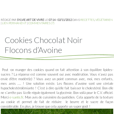
RÉDIGÉ PAR
SYLVIE ART DE VIVRE
LE
07:14 - 02/11/2012
DANS
RECETTES
,
VÉGÉTARIEN
|
LIEN PERMANENT
|
COMMENTAIRES (7)
Cookies Chocolat Noir
Flocons d’Avoine
Peut -on manger des cookies quand on fait attention à son équilibre lipides-
sucres ? La réponse est comme souvent oui avec modération. Vous n’avez pas
envie d’être modéré(e) ? Vous avez un point commun avec, moi, mes enfants,
mes amis ….. ! Une solution existe. Les flocons d’avoine sont une céréale
hypocholestérolémiante ! C’est à dire qu’elle fait baisser le cholestérol. Bon elle
ne s’arrête pas là elle régule également la glycémie. Bon voilà pour le C.V. officiel.
Merci
e-sante.fr
. Mon avis de cuisinière du quotidien. Cela apporte de la texture
au cookie et permet de fait de réduire le beurre et le sucre de façon
considérable. En plus, je trouve que cela apporte un super goût !