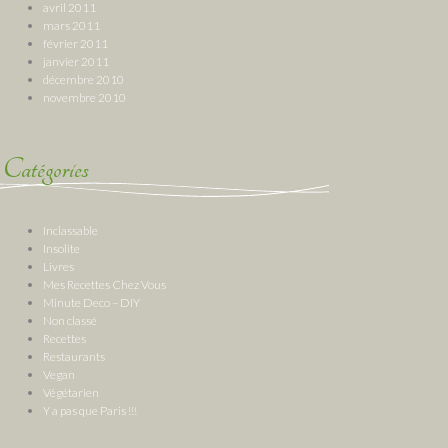
avril 2011
mars 2011
février 2011
janvier 2011
décembre 2010
novembre 2010
Catégories
Inclassable
Insolite
Livres
Mes Recettes Chez Vous
Minute Deco – DIY
Non classé
Recettes
Restaurants
Vegan
Végétarien
Y a pas que Paris !!!