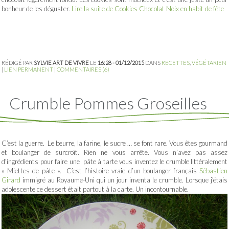
bonheur de les déguster.
Lire la suite de Cookies Chocolat Noix en habit de fête
RÉDIGÉ PAR
SYLVIE ART DE VIVRE
LE
16:28 - 01/12/2015
DANS
RECETTES
,
VÉGÉTARIEN
|
LIEN PERMANENT
|
COMMENTAIRES (6)
Crumble Pommes Groseilles
C’est la guerre. Le beurre, la farine, le sucre … se font rare. Vous êtes gourmand
et boulanger de surcroît. Rien ne vous arrête. Vous n’avez pas assez
d’ingrédients pour faire une pâte à tarte vous inventez le crumble littéralement
« Miettes de pâte ». C’est l’histoire vraie d’un boulanger français
Sébastien
Girard
immigré au Royaume-Uni qui un jour inventa le crumble. Lorsque j’étais
adolescente ce dessert était partout à la carte. Un incontournable.