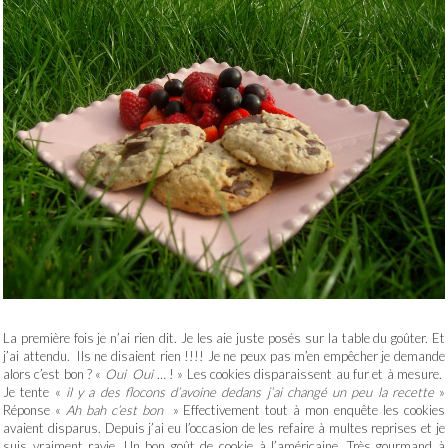
La première fois je n’ai rien dit. Je les aie juste posés sur la table du goûter. Et
j’ai attendu. Ils ne disaient rien !!!! Je ne peux pas m’en empêcher je demande
alors c’est bon ? «
Oui Oui
… ! » Les cookies disparaissent au fur et à mesure.
Je tente «
il y a des flocons d’avoine dedans j’ai changé un peu la recette
»
Réponse «
Ah bah c’est bon
» Effectivement tout à mon enquête les cookies
avaient disparus. Depuis j’ai eu l’occasion de les refaire à multes reprises et je
suis vraiment ravie. Un bon goût de cookie à l’américaine. Très gourmand à