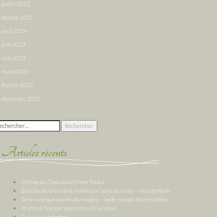
juillet 2025
février 2025
avril 2024
juin 2023
mai 2023
mars 2023
février 2023
décembre 2022
chercher :
Articles récents
Crème au Chocolat et Fève Tonka
Brioche Butchy ultra moelleuse (sans beurre) — recette facile
Tarte rustique aux fruits rouges — belle, simple et irrésistible
Truffes Chocolat Spéculoos et Caramel
Cake aux Noisettes