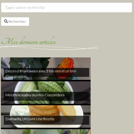
Rechercher
Mes derniers articles
Décors d’#Halloween avec 3 fois rien et un brin
d’imagination
Melothria scabra ou Mini-Concombres
Diamants, Un Livre Une Recette