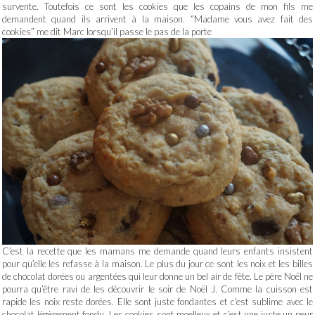
survente. Toutefois ce sont les cookies que les copains de mon fils me
demandent quand ils arrivent à la maison. “Madame vous avez fait des
cookies” me dit Marc lorsqu’il passe le pas de la porte
C’est la recette que les mamans me demande quand leurs enfants insistent
pour qu’elle les refasse à la maison. Le plus du jour ce sont les noix et les billes
de chocolat dorées ou argentées qui leur donne un bel air de fête. Le père Noël ne
pourra qu’être ravi de les découvrir le soir de Noël J. Comme la cuisson est
rapide les noix reste dorées. Elle sont juste fondantes et c’est sublime avec le
chocolat légèrement fondu. Les cookies sont moelleux et c’est une juste un peur