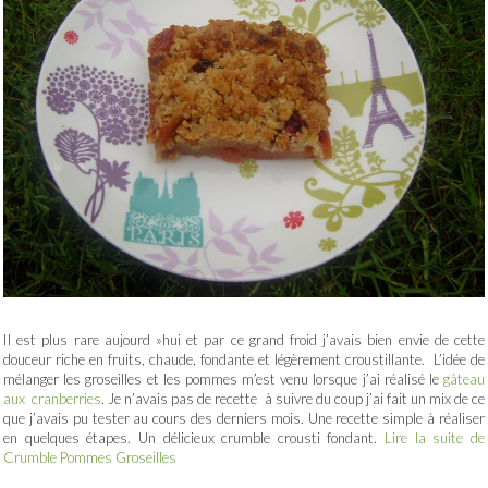
Il est plus rare aujourd »hui et par ce grand froid j’avais bien envie de cette
douceur riche en fruits, chaude, fondante et légèrement croustillante. L’idée de
mélanger les groseilles et les pommes m’est venu lorsque j’ai réalisé le
gâteau
aux cranberries
. Je n’avais pas de recette à suivre du coup j’ai fait un mix de ce
que j’avais pu tester au cours des derniers mois. Une recette simple à réaliser
en quelques étapes. Un délicieux crumble crousti fondant.
Lire la suite de
Crumble Pommes Groseilles