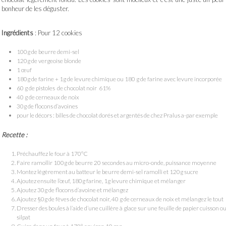
bonheur de les déguster.
Ingrédients
: Pour 12 cookies
100g de beurre demi-sel
120g de vergeoise blonde
1 œuf
180g de farine + 1g de levure chimique ou 180 g de farine avec levure incorporée
60 g de pistoles de chocolat noir 61%
40 g de cerneaux de noix
30g de flocons d’avoines
pour le décors : billes de chocolat dorés et argentés de chez Pralus a-par exemple
Recette :
Préchauffez le four à 170°C
Faire ramollir 100g de beurre 20 secondes au micro-onde, puissance moyenne
Montez légèrement au batteur le beurre demi-sel ramolli et 120g sucre
Ajoutez ensuite l’œuf, 180g farine, 1g levure chimique et mélanger
Ajoutez 30g de flocons d’avoine et mélangez
Ajoutez §0g de fèves de chocolat noir, 40 g de cerneaux de noix et mélangez le tout
Dresser des boules à l’aide d’une cuillère à glace sur une feuille de papier cuisson o
silpat