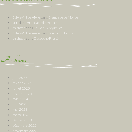
Sylvie Art de Vivre
dans
Brandade de Morue
JPK
dans
Brandade de Morue
thithoad
dans
Roulé aux Myrtilles
Sylvie Art de Vivre
dans
Gaspacho Fruité
thithoad
dans
Gaspacho Fruité
Archives
juin 2026
février 2026
juillet 2025
février 2025
avril 2024
juin 2023
mai 2023
mars 2023
février 2023
décembre 2022
novembre 2022