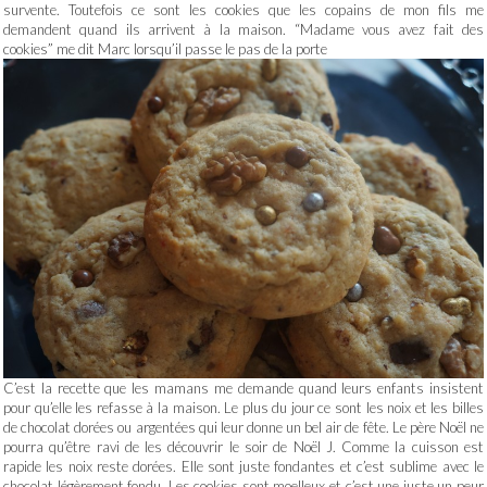
survente. Toutefois ce sont les cookies que les copains de mon fils me
demandent quand ils arrivent à la maison. “Madame vous avez fait des
cookies” me dit Marc lorsqu’il passe le pas de la porte
C’est la recette que les mamans me demande quand leurs enfants insistent
pour qu’elle les refasse à la maison. Le plus du jour ce sont les noix et les billes
de chocolat dorées ou argentées qui leur donne un bel air de fête. Le père Noël ne
pourra qu’être ravi de les découvrir le soir de Noël J. Comme la cuisson est
rapide les noix reste dorées. Elle sont juste fondantes et c’est sublime avec le
chocolat légèrement fondu. Les cookies sont moelleux et c’est une juste un peur