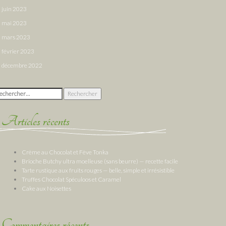
juin 2023
mai 2023
mars 2023
février 2023
décembre 2022
chercher :
Articles récents
Crème au Chocolat et Fève Tonka
Brioche Butchy ultra moelleuse (sans beurre) — recette facile
Tarte rustique aux fruits rouges — belle, simple et irrésistible
Truffes Chocolat Spéculoos et Caramel
Cake aux Noisettes
Commentaires récents