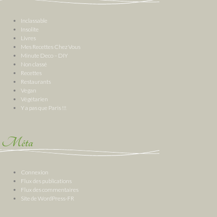
Inclassable
Insolite
Livres
Mes Recettes Chez Vous
Minute Deco – DIY
Non classé
Recettes
Restaurants
Vegan
Végétarien
Y a pas que Paris !!!
Méta
Connexion
Flux des publications
Flux des commentaires
Site de WordPress-FR