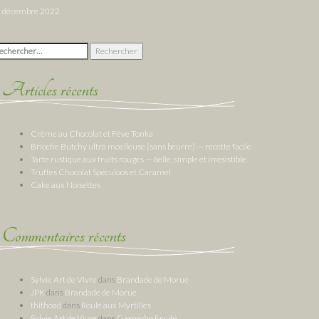
décembre 2022
chercher :
Articles récents
Crème au Chocolat et Fève Tonka
Brioche Butchy ultra moelleuse (sans beurre) — recette facile
Tarte rustique aux fruits rouges — belle, simple et irrésistible
Truffes Chocolat Spéculoos et Caramel
Cake aux Noisettes
Commentaires récents
Sylvie Art de Vivre
dans
Brandade de Morue
JPK
dans
Brandade de Morue
thithoad
dans
Roulé aux Myrtilles
Sylvie Art de Vivre
dans
Gaspacho Fruité