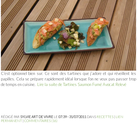
C’est optionnel bien sur. Ce sont des tartines que j’adore et qui réveillent les
papilles. Cela se prépare rapidement idéal lorsque l’on ne veux pas passer trop
de temps en cuisine.
Lire la suite de Tartines Saumon Fumé Avocat Relevé
RÉDIGÉ PAR
SYLVIE ART DE VIVRE
LE
07:39 - 31/07/2011
DANS
RECETTES
|
LIEN
PERMANENT
|
COMMENTAIRES (16)