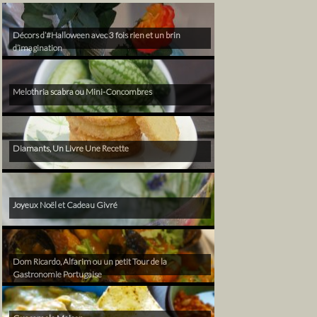
Décors d’#Halloween avec 3 fois rien et un brin
d’imagination
Melothria scabra ou Mini-Concombres
Diamants, Un Livre Une Recette
Joyeux Noël et Cadeau Givré
Dom Ricardo, Alfarim ou un petit Tour de la
Gastronomie Portugaise