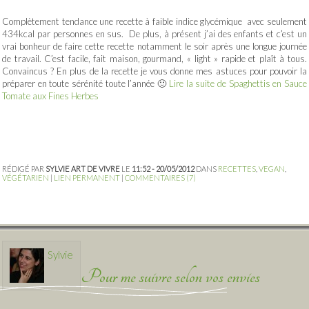
Complètement tendance une recette à faible indice glycémique avec seulement
434kcal par personnes en sus. De plus, à présent j’ai des enfants et c’est un
vrai bonheur de faire cette recette notamment le soir après une longue journée
de travail. C’est facile, fait maison, gourmand, « light » rapide et plaît à tous.
Convaincus ? En plus de la recette je vous donne mes astuces pour pouvoir la
préparer en toute sérénité toute l’année 🙂
Lire la suite de Spaghettis en Sauce
Tomate aux Fines Herbes
RÉDIGÉ PAR
SYLVIE ART DE VIVRE
LE
11:52 - 20/05/2012
DANS
RECETTES
,
VEGAN
,
VÉGÉTARIEN
|
LIEN PERMANENT
|
COMMENTAIRES (7)
Sylvie
Pour me suivre selon vos envies