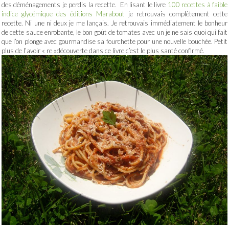
des déménagements je perdis la recette. En lisant le livre
100 recettes à faible
indice glycémique des éditions Marabout
je retrouvais complètement cette
recette. Ni une ni deux je me lançais. Je retrouvais immédiatement le bonheur
de cette sauce enrobante, le bon goût de tomates avec un je ne sais quoi qui fait
que l’on plonge avec gourmandise sa fourchette pour une nouvelle bouchée. Petit
plus de l’avoir « re »découverte dans ce livre c’est le plus santé confirmé.