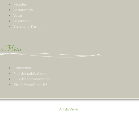
Recettes
Restaurants
Vegan
Végétarien
Y a pas que Paris !!!
Méta
Connexion
Flux des publications
Flux des commentaires
Site de WordPress-FR
Art de Vivre