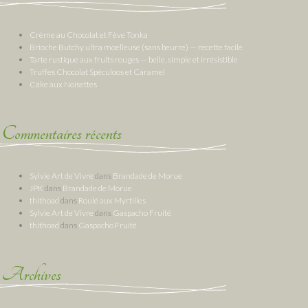
Crème au Chocolat et Fève Tonka
Brioche Butchy ultra moelleuse (sans beurre) — recette facile
Tarte rustique aux fruits rouges — belle, simple et irrésistible
Truffes Chocolat Spéculoos et Caramel
Cake aux Noisettes
Commentaires récents
Sylvie Art de Vivre
dans
Brandade de Morue
JPK
dans
Brandade de Morue
thithoad
dans
Roulé aux Myrtilles
Sylvie Art de Vivre
dans
Gaspacho Fruité
thithoad
dans
Gaspacho Fruité
Archives