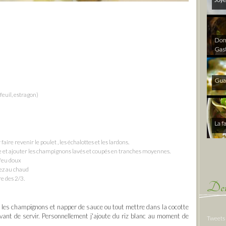
Dom 
Gas
Gua
rfeuil, estragon)
La f
aire revenir le poulet , les échalottes et les lardons.
idre et ajouter les champignons lavés et coupés en tranches moyennes.
 feu doux
vez au chaud
re des 2/3.
Der
t les champignons et napper de sauce ou tout mettre dans la cocotte
vant de servir. Personnellement j'ajoute du riz blanc au moment de
Tweets