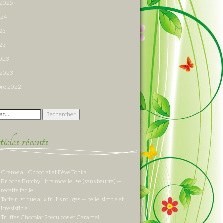
r 2025
024
023
23
2023
r 2023
re 2022
 :
cles récents
Crème au Chocolat et Fève Tonka
Brioche Butchy ultra moelleuse (sans beurre) —
recette facile
Tarte rustique aux fruits rouges — belle, simple et
irrésistible
Truffes Chocolat Spéculoos et Caramel