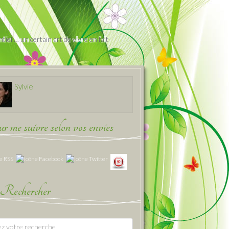
iel … un certain art de vivre en fait
Sylvie
 me suivre selon vos envies
Rechercher