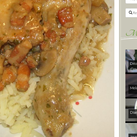
Re
Mes 
Déco
d’im
Melo
Diam
Joye