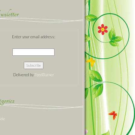
sletter
Enter your email address:
Delivered by
FeedBurner
gories
able