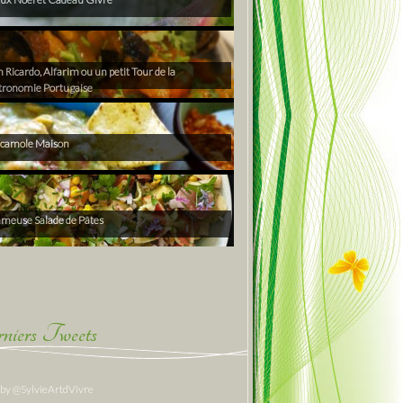
Ricardo, Alfarim ou un petit Tour de la
tronomie Portugaise
camole Maison
ameuse Salade de Pâtes
niers Tweets
 by @SylvieArtdVivre