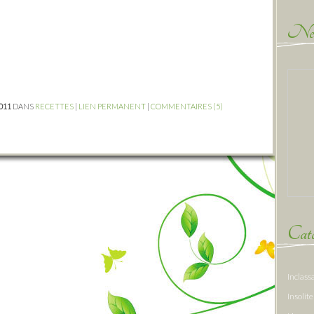
New
2011
DANS
RECETTES
|
LIEN PERMANENT
|
COMMENTAIRES (5)
Caté
Inclass
Insolite