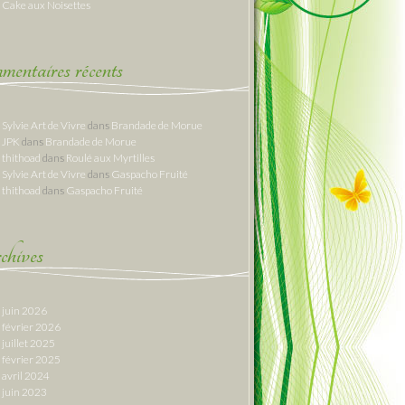
Cake aux Noisettes
entaires récents
Sylvie Art de Vivre
dans
Brandade de Morue
JPK
dans
Brandade de Morue
thithoad
dans
Roulé aux Myrtilles
Sylvie Art de Vivre
dans
Gaspacho Fruité
thithoad
dans
Gaspacho Fruité
hives
juin 2026
février 2026
juillet 2025
février 2025
avril 2024
juin 2023