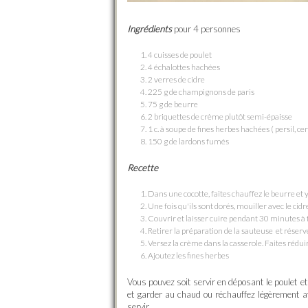
Ingrédients
pour 4 personnes
4 cuisses de poulet
4 échalottes hachées
2 verres de cidre
225 g de champignons de paris
75 g de beurre
2 briquettes de crème plutôt semi-épaisse
1 c. à soupe de fines herbes hachées ( persil, ce
150 g de lardons fumés
Recette
Dans une cocotte, faites chauffez le beurre et y f
Une fois qu'ils sont dorés, mouiller avec le c
Couvrir et laisser cuire pendant 30 minutes à
Retirer la préparation de la sauteuse et réser
Versez la crème dans la casserole. Faites rédui
Ajoutez les fines herbes
Vous pouvez soit servir en déposant le poulet e
et garder au chaud ou réchauffez légèrement a
servir.