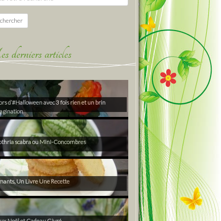
chercher
derniers articles
rs d’#Halloween avec 3 fois rien et un brin
agination
thria scabra ou Mini-Concombres
ants, Un Livre Une Recette
ux Noël et Cadeau Givré