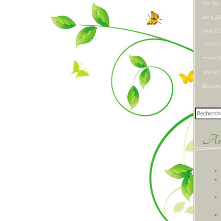
févrie
avril 2
juin 2
mai 20
mars 
févrie
décemb
Rechercher
Arti