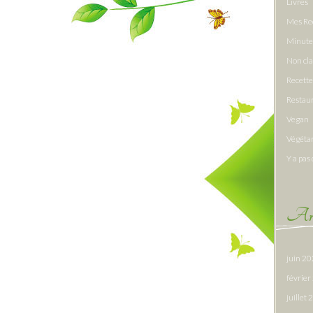
Livres
Mes Re
Minute
Non cl
Recette
Restau
Vegan
Végéta
Y a pas 
Arc
juin 2
févrie
juillet