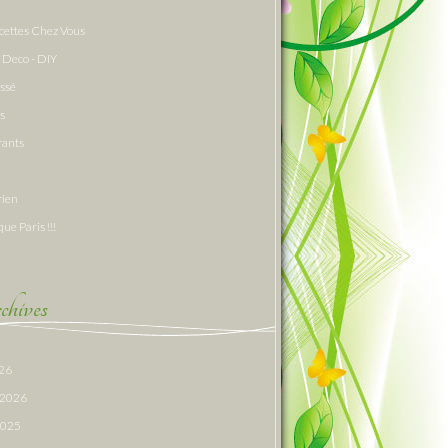
cettes Chez Vous
 Deco - DIY
assé
s
rants
rien
que Paris !!!
hives
026
r 2026
 2025