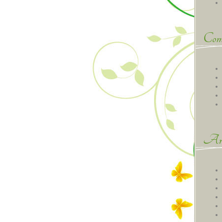
Comm
Arc