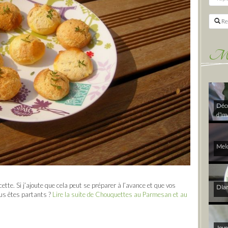
Re
Mes 
Déco
d’im
Melo
cette. Si j’ajoute que cela peut se préparer à l’avance et que vos
Diam
ous êtes partants ?
Lire la suite de Chouquettes au Parmesan et au
Joye