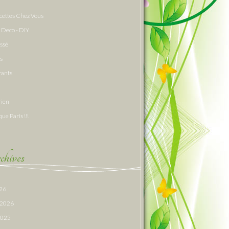
cettes Chez Vous
 Deco - DIY
assé
s
rants
rien
que Paris !!!
hives
026
r 2026
 2025