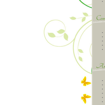
Comm
Arc