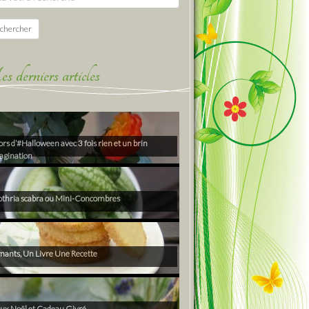
chercher
derniers articles
rs d’#Halloween avec 3 fois rien et un brin
agination
thria scabra ou Mini-Concombres
ants, Un Livre Une Recette
ux Noël et Cadeau Givré