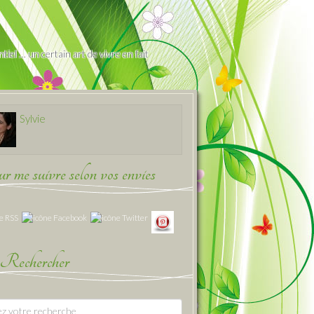
iel … un certain art de vivre en fait
Sylvie
 me suivre selon vos envies
Rechercher