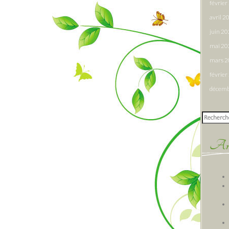
févrie
avril 2
juin 2
mai 20
mars 
févrie
décemb
Rechercher
Arti