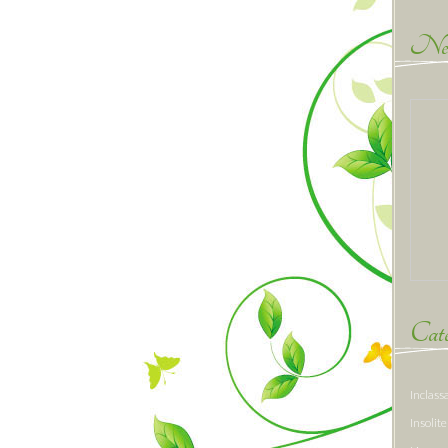
New
Caté
Inclass
Insolite