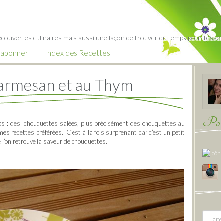
écouvertes culinaires mais aussi une façon de trouver du temps pour l'essent
’abonner
Index des Recettes
armesan et au Thym
Pour
oups : des chouquettes salées, plus précisément des chouquettes au
s recettes préférées. C’est à la fois surprenant car c’est un petit
 l’on retrouve la saveur de chouquettes.