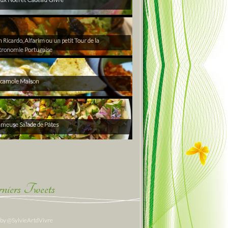
Ricardo, Alfarim ou un petit Tour de la
tronomie Portugaise
camole Maison
ameuse Salade de Pâtes
niers Tweets
 by @SylvieArtdVivre