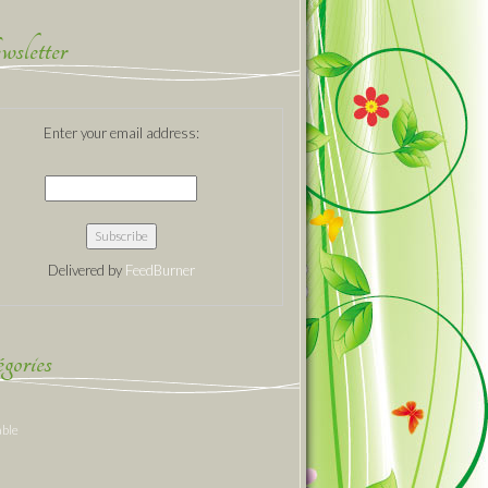
sletter
Enter your email address:
Delivered by
FeedBurner
gories
able