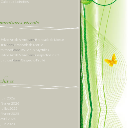
Cake aux Noisettes
entaires récents
Sylvie Art de Vivre
dans
Brandade de Morue
JPK
dans
Brandade de Morue
thithoad
dans
Roulé aux Myrtilles
Sylvie Art de Vivre
dans
Gaspacho Fruité
thithoad
dans
Gaspacho Fruité
hives
juin 2026
février 2026
juillet 2025
février 2025
avril 2024
juin 2023