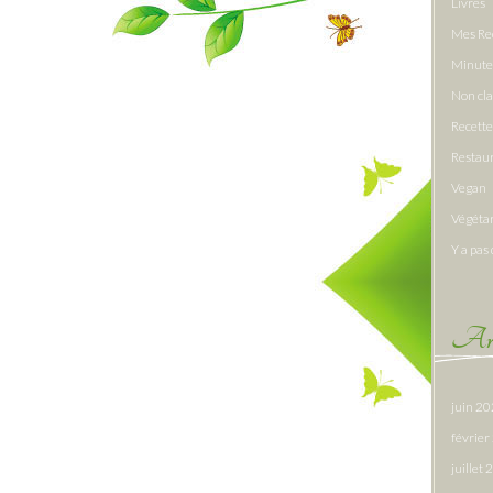
Livres
Mes Re
Minute
Non cl
Recette
Restau
Vegan
Végéta
Y a pas 
Arc
juin 2
févrie
juillet