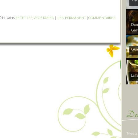
2011
DANS
RECETTES
,
VÉGÉTARIEN
|
LIEN PERMANENT
|
COMMENTAIRES
Dom 
Gas
Gua
La f
Der
Tweets