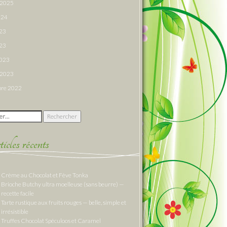
r 2025
024
023
23
2023
r 2023
re 2022
 :
cles récents
Crème au Chocolat et Fève Tonka
Brioche Butchy ultra moelleuse (sans beurre) —
recette facile
Tarte rustique aux fruits rouges — belle, simple et
irrésistible
Truffes Chocolat Spéculoos et Caramel