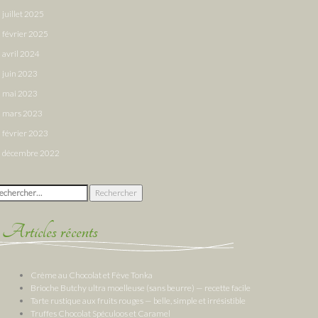
juillet 2025
février 2025
avril 2024
juin 2023
mai 2023
mars 2023
février 2023
décembre 2022
chercher :
Articles récents
Crème au Chocolat et Fève Tonka
Brioche Butchy ultra moelleuse (sans beurre) — recette facile
Tarte rustique aux fruits rouges — belle, simple et irrésistible
Truffes Chocolat Spéculoos et Caramel