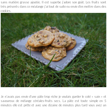
sans matière grasse ajoutée. Il est superbe j’adore son goût. Les fruits sont
très présents dans ce méalange j’ai tout de suite eu envie d’en mettre dans des
cookies.
Je n’avais pas envie d’une pâte trop riche je voulais garder le coté « sain » et
savoureux de mélange céréales-fruits secs. La pâte est toute simple en 5
minutes elle est prête et avec une dizaine de minutes plus tard vous avez un