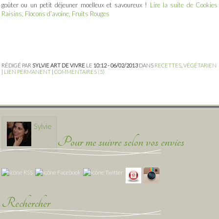
goûter ou un petit déjeuner moelleux et savoureux !
Lire la suite de Cookies
Raisins, Flocons d’avoine, Fruits Rouges
RÉDIGÉ PAR
SYLVIE ART DE VIVRE
LE
10:12 - 06/02/2013
DANS
RECETTES
,
VÉGÉTARIEN
|
LIEN PERMANENT
|
COMMENTAIRES (5)
Sylvie
Pour me suivre selon vos envies
Rechercher