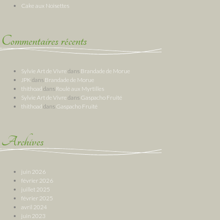
Cake aux Noisettes
Commentaires récents
Sylvie Art de Vivre
dans
Brandade de Morue
JPK
dans
Brandade de Morue
thithoad
dans
Roulé aux Myrtilles
Sylvie Art de Vivre
dans
Gaspacho Fruité
thithoad
dans
Gaspacho Fruité
Archives
juin 2026
février 2026
juillet 2025
février 2025
avril 2024
juin 2023