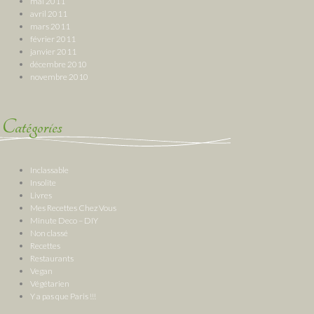
mai 2011
avril 2011
mars 2011
février 2011
janvier 2011
décembre 2010
novembre 2010
Catégories
Inclassable
Insolite
Livres
Mes Recettes Chez Vous
Minute Deco – DIY
Non classé
Recettes
Restaurants
Vegan
Végétarien
Y a pas que Paris !!!