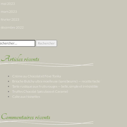
mai 2023
mars 2023
février 2023
décembre 2022
chercher :
Articles récents
Crème au Chocolat et Fève Tonka
Brioche Butchy ultra moelleuse (sans beurre) — recette facile
Tarte rustique aux fruits rouges — belle, simple et irrésistible
Truffes Chocolat Spéculoos et Caramel
Cake aux Noisettes
Commentaires récents