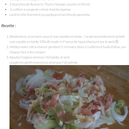
2 branches de Romarin, Thym, Hysope, Laurier et Persil
1 cuillère à soupe de crème fraiche épaisse
Lard trcnhé finement ou quelques tranches de pancetta
Recette :
Idéalement, munissez-vous d'une cocotte en fonte. J'ai personnellement acheté
une cocotte en fonte STAUB made in France de façon discount sur le web 🙂
Mettez votre rôti à revenir pendant 5 minutes, dans 2 cuillères d'huile d'olive, sur
chaque face à feu moyen.
Ajoutez l'oignon émincé, l'échalote, le lard
coupés en petits morceaux ainsi que l'ail préssé.