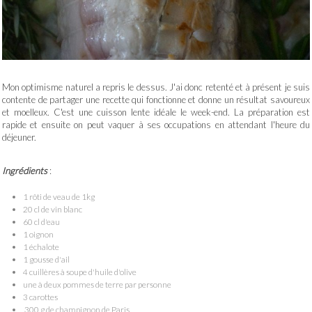
Mon optimisme naturel a repris le dessus. J'ai donc retenté et à présent je suis
contente de partager une recette qui fonctionne et donne un résultat savoureux
et moelleux. C'est une cuisson lente idéale le week-end. La préparation est
rapide et ensuite on peut vaquer à ses occupations en attendant l'heure du
déjeuner.
Ingrédients
:
1 rôti de veau de 1kg
20 cl de vin blanc
60 cl d'eau
1 oignon
1 échalote
1 gousse d'ail
4 cuillères à soupe d'huile d'olive
une à deux pommes de terre par personne
3 carottes
300 g de champignon de Paris