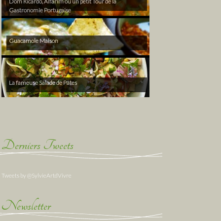
Dom Ricardo, Alfarim ou un petit Tour de la
Gastronomie Portugaise
Guacamole Maison
La fameuse Salade de Pâtes
Derniers Tweets
Tweets by @SylvieArtdVivre
Newsletter