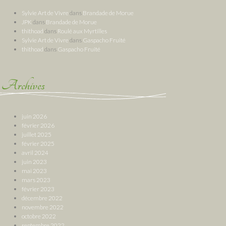
Sylvie Art de Vivre
dans
Brandade de Morue
JPK
dans
Brandade de Morue
thithoad
dans
Roulé aux Myrtilles
Sylvie Art de Vivre
dans
Gaspacho Fruité
thithoad
dans
Gaspacho Fruité
Archives
juin 2026
février 2026
juillet 2025
février 2025
avril 2024
juin 2023
mai 2023
mars 2023
février 2023
décembre 2022
novembre 2022
octobre 2022
septembre 2022