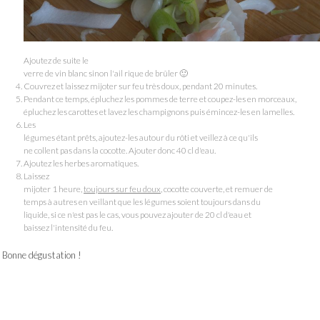
Ajoutez de suite le
verre de vin blanc sinon l'ail rique de brûler 🙂
Couvrez et laissez mijoter sur feu très doux, pendant 20 minutes.
Pendant ce temps, épluchez les pommes de terre et coupez-les en morceaux,
épluchez les carottes et lavez les champignons puis émincez-les en lamelles.
Les
légumes étant prêts, ajoutez-les autour du rôti et veillez à ce qu'ils
ne collent pas dans la cocotte. Ajouter donc 40 cl d'eau.
Ajoutez les herbes aromatiques.
Laissez
mijoter 1 heure,
toujours sur feu doux
, cocotte couverte, et remuer de
temps à autres en veillant que les légumes soient toujours dans du
liquide, si ce n'est pas le cas, vous pouvez ajouter de 20 cl d'eau et
baissez l'intensité du feu.
Bonne dégustation !