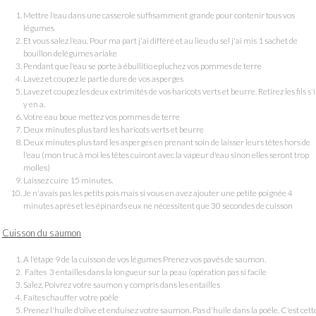
Mettre l'eau dans une casserole suffisamment grande pour contenir tous vos
légumes
Et vous salez l'eau. Pour ma part j'ai différé et au lieu du sel j'ai mis 1 sachet de
bouillon delégumes ariake
Pendant que l'eau se porte à ébullitio epluchez vos pommes de terre
Lavez et coupez le partie dure de vos asperges
Lavez et coupez les deux extrimités de vos haricots verts et beurre. Retirez les fils s'i
y en a.
Votre eau boue mettez vos pommes de terre
Deux minutes plus tard les haricots verts et beurre
Deux minutes plus tard les asperges en prenant soin de laisser leurs têtes hors de
l'eau (mon truc à moi les têtes cuiront avec la vapeur d'eau sinon elles seront trop
molles)
Laissez cuire 15 minutes.
Je n'avais pas les petits pois mais si vous en avez ajouter une petite poignée 4
minutes après et les épinards eux ne nécessitent que 30 secondes de cuisson
Cuisson du saumon
A l'étape 9 de la cuisson de vos légumes Prenez vos pavés de saumon.
Faîtes 3 entailles dans la longueur sur la peau (opération pas si facile
Salez, Poivrez votre saumon y compris dans les entailles
Faîtes chauffer votre poêle
Prenez l'huile d'olive et enduisez votre saumon. Pas d'huile dans la poêle. C'est cett