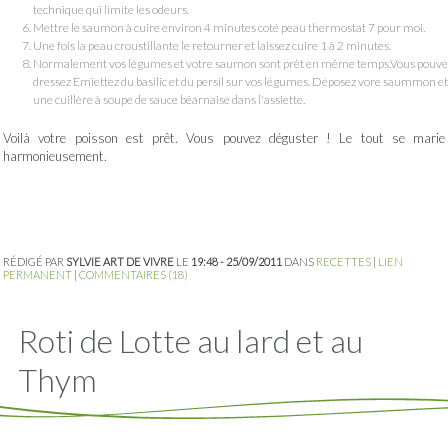
technique qui limite les odeurs.
Mettre le saumon à cuire environ 4 minutes coté peau thermostat 7 pour moi.
Une fois la peau croustillante le retourner et laissez cuire 1 à 2 minutes.
Normalement vos légumes et votre saumon sont prêt en même temps.Vous pouve
dressez Emiettez du basilic et du persil sur vos légumes. Déposez vore saummon et
une cuillère à soupe de sauce béarnaise dans l'assiette.
Voilà votre poisson est prêt. Vous pouvez déguster ! Le tout se marie
harmonieusement.
RÉDIGÉ PAR
SYLVIE ART DE VIVRE
LE
19:48 - 25/09/2011
DANS
RECETTES
|
LIEN
PERMANENT
|
COMMENTAIRES (18)
Roti de Lotte au lard et au
Thym