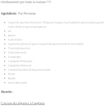
n'embaument pas toute la maison !!!!
Ingrédients
: Par Personne
1 pavé de saumon d'environ 150g avec la peau (sur la phot le pavé est plus grand
mais c'était un peu trop copieux)
sel
poivre
huile d'olive
2 pommes de terre (pour ma part des pommes de terres rattes)
5 haricots beurres
5 haricots verts
2 asperges
1 poignée Petits pois
1 poignée d'épinard
1 sachet bouillon de légumes ariake
Persil
Basilic
sauce béarnaise
Recette :
Cuisson des légumes à l'anglaise