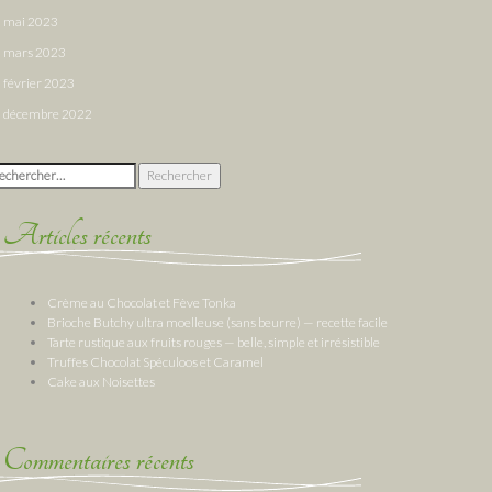
mai 2023
mars 2023
février 2023
décembre 2022
chercher :
Articles récents
Crème au Chocolat et Fève Tonka
Brioche Butchy ultra moelleuse (sans beurre) — recette facile
Tarte rustique aux fruits rouges — belle, simple et irrésistible
Truffes Chocolat Spéculoos et Caramel
Cake aux Noisettes
Commentaires récents