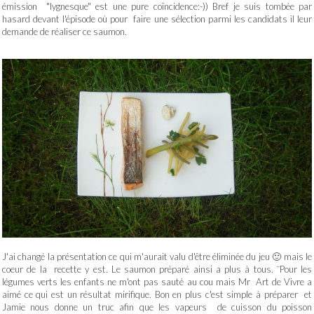
émission "lygnesque" est une pure coïncidence:-)) Bref je suis tombée par
hasard devant l'épisode où pour faire une sélection parmi les candidats il leur
demande de réaliser ce saumon.
J'ai changé la présentation ce qui m'aurait valu d'être éliminée du jeu 🙂 mais le
coeur de la recette y est. Le saumon préparé ainsi a plus à tous. ¨Pour les
légumes verts les enfants ne m'ont pas sauté au cou mais Mr Art de Vivre a
aimé ce qui est un résultat mirifique. Bon en plus c'est simple à préparer et
Jamie nous donne un truc afin que les vapeurs de cuisson du poisson