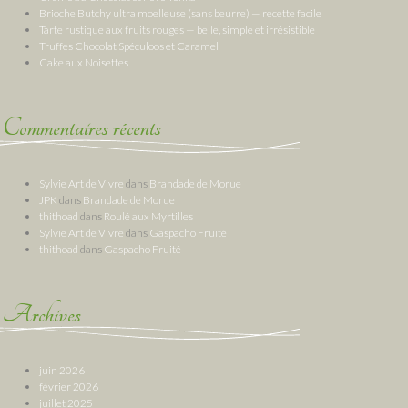
Brioche Butchy ultra moelleuse (sans beurre) — recette facile
Tarte rustique aux fruits rouges — belle, simple et irrésistible
Truffes Chocolat Spéculoos et Caramel
Cake aux Noisettes
Commentaires récents
Sylvie Art de Vivre
dans
Brandade de Morue
JPK
dans
Brandade de Morue
thithoad
dans
Roulé aux Myrtilles
Sylvie Art de Vivre
dans
Gaspacho Fruité
thithoad
dans
Gaspacho Fruité
Archives
juin 2026
février 2026
juillet 2025