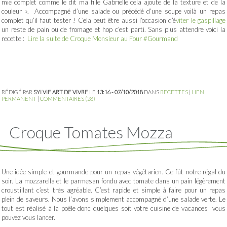
mie complet comme le dit ma fille Gabrielle cela ajoute de la texture et de la
couleur ». Accompagné d’une salade ou précédé d’une soupe voilà un repas
complet qu’il faut tester ! Cela peut être aussi l’occasion d’é
viter le gaspillage
un reste de pain ou de fromage et hop c’est parti. Sans plus attendre voici la
recette :
Lire la suite de Croque Monsieur au Four #Gourmand
RÉDIGÉ PAR
SYLVIE ART DE VIVRE
LE
13:16 - 07/10/2018
DANS
RECETTES
|
LIEN
PERMANENT
|
COMMENTAIRES (28)
Croque Tomates Mozza
Une idée simple et gourmande pour un repas végétarien. Ce fût notre régal du
soir. La mozzarella et le parmesan fondu avec tomate dans un pain légèrement
croustillant c’est très agréable. C’est rapide et simple à faire pour un repas
plein de saveurs. Nous l’avons simplement accompagné d’une salade verte. Le
tout est réalisé à la poêle donc quelques soit votre cuisine de vacances vous
pouvez vous lancer.