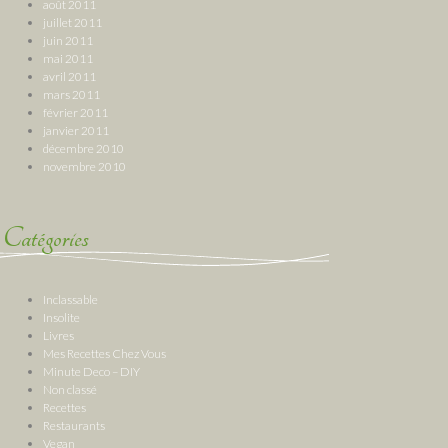
août 2011
juillet 2011
juin 2011
mai 2011
avril 2011
mars 2011
février 2011
janvier 2011
décembre 2010
novembre 2010
Catégories
Inclassable
Insolite
Livres
Mes Recettes Chez Vous
Minute Deco – DIY
Non classé
Recettes
Restaurants
Vegan