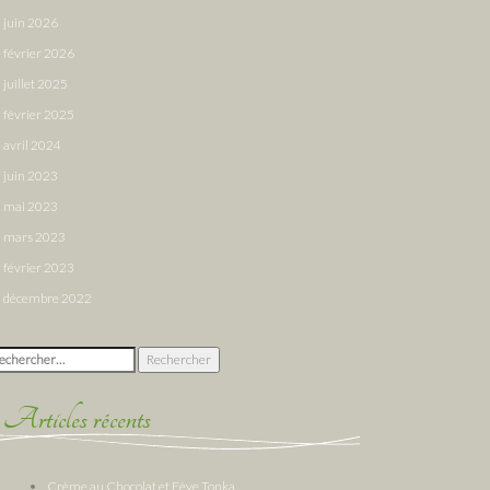
juin 2026
février 2026
juillet 2025
février 2025
avril 2024
juin 2023
mai 2023
mars 2023
février 2023
décembre 2022
chercher :
Articles récents
Crème au Chocolat et Fève Tonka