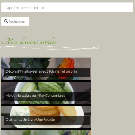
Rechercher
Mes derniers articles
Décors d’#Halloween avec 3 fois rien et un brin
d’imagination
Melothria scabra ou Mini-Concombres
Diamants, Un Livre Une Recette