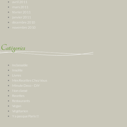
avril 2011
mars 2011
février 2011
janvier 2011
décembre 2010
novembre 2010
Catégories
Inclassable
Insolite
Livres
Mes Recettes Chez Vous
Minute Deco – DIY
Non classé
Recettes
Restaurants
Vegan
Végétarien
Y a pas que Paris !!!