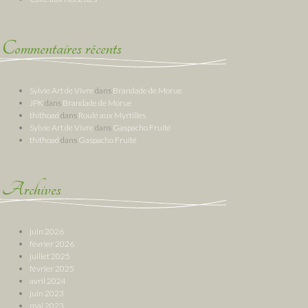
Commentaires récents
Sylvie Art de Vivre
dans
Brandade de Morue
JPK
dans
Brandade de Morue
thithoad
dans
Roulé aux Myrtilles
Sylvie Art de Vivre
dans
Gaspacho Fruité
thithoad
dans
Gaspacho Fruité
Archives
juin 2026
février 2026
juillet 2025
février 2025
avril 2024
juin 2023
mai 2023