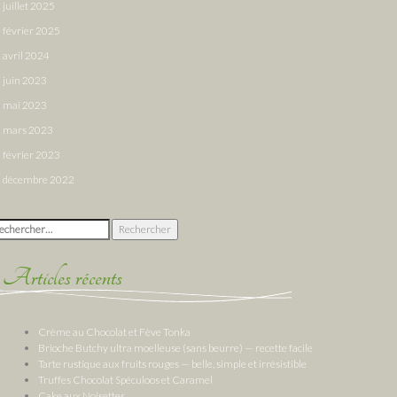
juillet 2025
février 2025
avril 2024
juin 2023
mai 2023
mars 2023
février 2023
décembre 2022
chercher :
Articles récents
Crème au Chocolat et Fève Tonka
Brioche Butchy ultra moelleuse (sans beurre) — recette facile
Tarte rustique aux fruits rouges — belle, simple et irrésistible
Truffes Chocolat Spéculoos et Caramel
Cake aux Noisettes