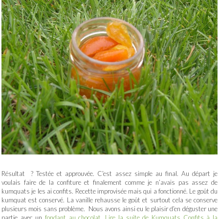
Résultat ? Testée et approuvée. C’est assez simple au final. Au départ je
voulais faire de la confiture et finalement comme je n’avais pas assez de
kumquats je les ai confits. Recette improvisée mais qui a fonctionné. Le goût du
kumquat est conservé. La vanille rehausse le goût et surtout cela se conserve
plusieurs mois sans problème. Nous avons ainsi eu le plaisir d’en déguster une
partie avec un
fondant au chocolat
.
Lire la suite de Kumquats Confits à la