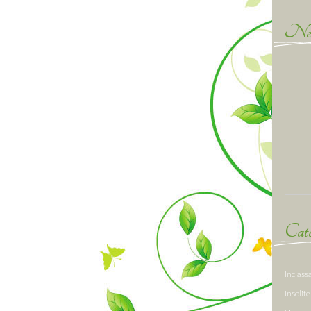
New
Caté
Inclass
Insolite