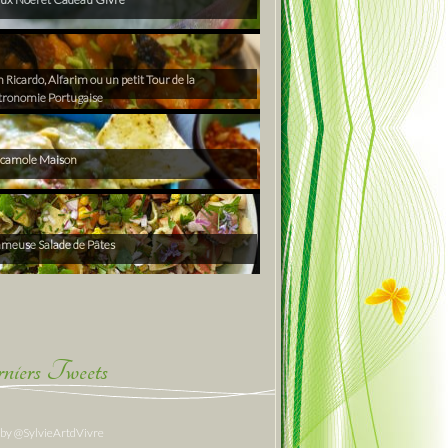
Ricardo, Alfarim ou un petit Tour de la
tronomie Portugaise
camole Maison
ameuse Salade de Pâtes
niers Tweets
 by @SylvieArtdVivre