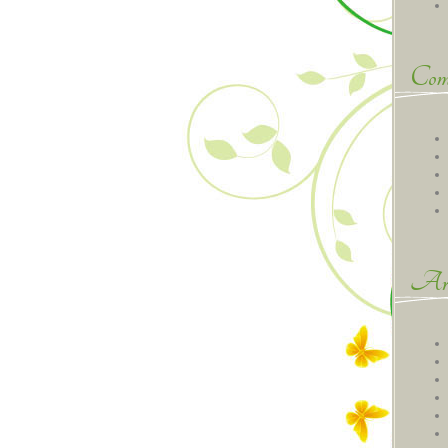
Comm
Arc