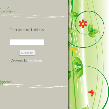
sletter
Enter your email address:
Delivered by
FeedBurner
gories
able