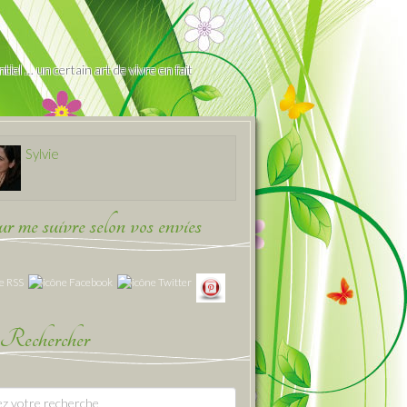
iel … un certain art de vivre en fait
Sylvie
 me suivre selon vos envies
Rechercher