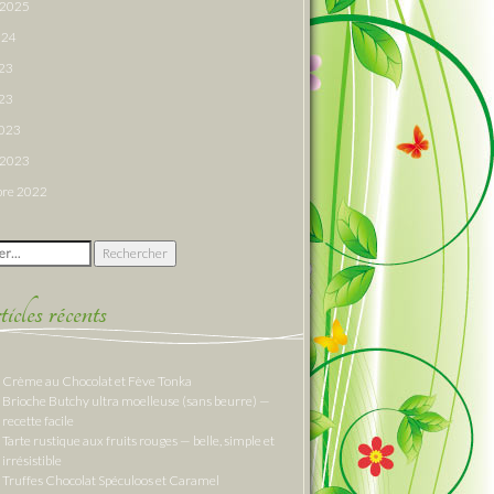
r 2025
024
023
23
2023
r 2023
re 2022
 :
cles récents
Crème au Chocolat et Fève Tonka
Brioche Butchy ultra moelleuse (sans beurre) —
recette facile
Tarte rustique aux fruits rouges — belle, simple et
irrésistible
Truffes Chocolat Spéculoos et Caramel