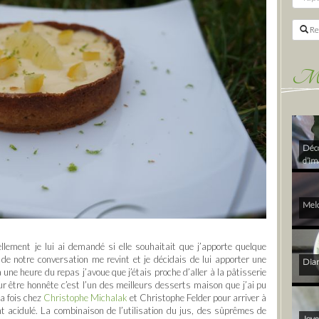
Re
Mes 
Déco
d’im
Melo
lement je lui ai demandé si elle souhaitait que j’apporte quelque
de notre conversation me revint et je décidais de lui apporter une
Diam
à une heure du repas j’avoue que j’étais proche d’aller à la pâtisserie
r être honnête c’est l’un des meilleurs desserts maison que j’ai pu
 la fois chez
Christophe Michalak
et Christophe Felder pour arriver à
nt acidulé. La combinaison de l’utilisation du jus, des sûprêmes de
Joye