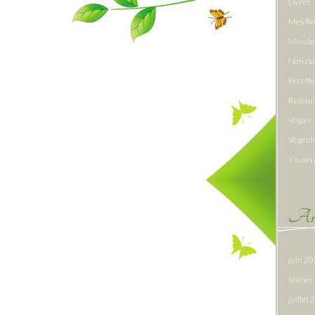
Livres
Mes Re
Minute
Non cl
Recette
Restau
Vegan
Végéta
Y a pas 
Arc
juin 2
févrie
juillet