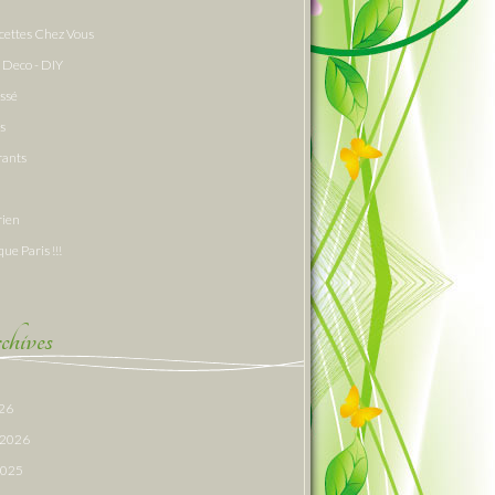
cettes Chez Vous
 Deco - DIY
assé
s
rants
rien
que Paris !!!
hives
026
r 2026
 2025