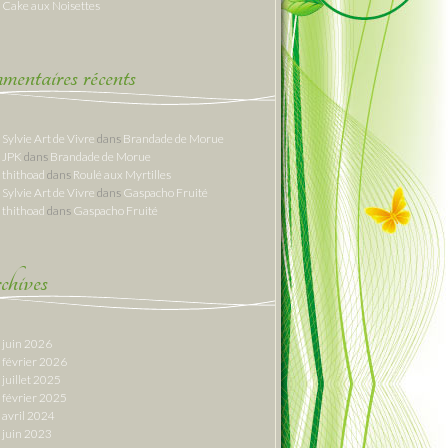
Cake aux Noisettes
entaires récents
Sylvie Art de Vivre
dans
Brandade de Morue
JPK
dans
Brandade de Morue
thithoad
dans
Roulé aux Myrtilles
Sylvie Art de Vivre
dans
Gaspacho Fruité
thithoad
dans
Gaspacho Fruité
hives
juin 2026
février 2026
juillet 2025
février 2025
avril 2024
juin 2023