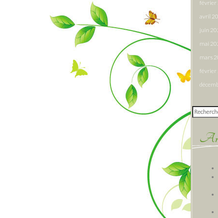
févrie
avril 2
juin 2
mai 20
mars 
févrie
décemb
Rechercher
Arti