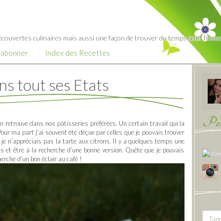
écouvertes culinaires mais aussi une façon de trouver du temps pour l'essent
’abonner
Index des Recettes
ns tout ses Etats
Pour
 retrouve dans nos pâtisseries préférées. Un certain travail qui la
our ma part j’ai souvent été déçue par celles que je pouvais trouver
je n’appréciais pas la tarte aux citrons. Il y a quelques temps une
ns et être à la recherche d’une bonne version. Quête que je pouvais
rche d’un bon éclair au café !