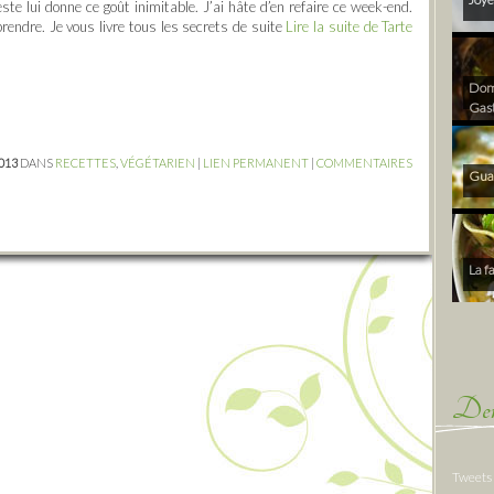
este lui donne ce goût inimitable. J’ai hâte d’en refaire ce week-end.
endre. Je vous livre tous les secrets de suite
Lire la suite de Tarte
Dom 
Gas
2013
DANS
RECETTES
,
VÉGÉTARIEN
|
LIEN PERMANENT
|
COMMENTAIRES
Gua
La f
Der
Tweets