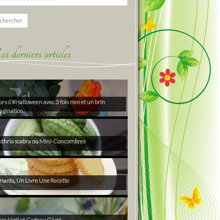
chercher
derniers articles
rs d’#Halloween avec 3 fois rien et un brin
agination
thria scabra ou Mini-Concombres
ants, Un Livre Une Recette
ux Noël et Cadeau Givré