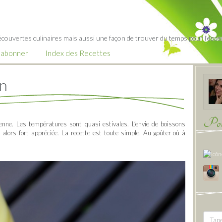
écouvertes culinaires mais aussi une façon de trouver du temps pour l'essent
’abonner
Index des Recettes
n
Pour
ienne. Les températures sont quasi estivales. L’envie de boissons
 alors fort appréciée. La recette est toute simple. Au goûter où à