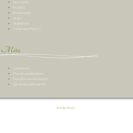
Non classé
Recettes
Restaurants
Vegan
Végétarien
Y a pas que Paris !!!
Méta
Connexion
Flux des publications
Flux des commentaires
Site de WordPress-FR
Art de Vivre