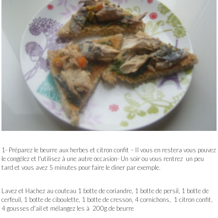
1- Préparez le beurre aux herbes et citron confit – Il vous en restera vous pouvez
le congélez et l'utilisez à une autre occasion- Un soir ou vous rentrez un peu
tard et vous avez 5 minutes pour faire le diner par exemple.
Lavez et Hachez au couteau 1 botte de coriandre, 1 botte de persil, 1 botte de
cerfeuil, 1 botte de ciboulette, 1 botte de cresson, 4 cornichons, 1 citron confit,
4 gousses d'ail et mélangez les à 200g de beurre