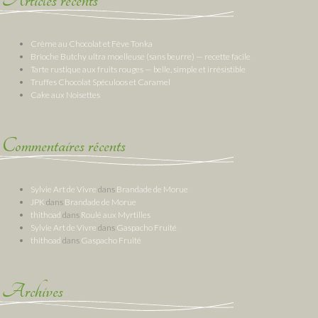
Crème au Chocolat et Fève Tonka
Brioche Butchy ultra moelleuse (sans beurre) — recette facile
Tarte rustique aux fruits rouges — belle, simple et irrésistible
Truffes Chocolat Spéculoos et Caramel
Cake aux Noisettes
Commentaires récents
Sylvie Art de Vivre
dans
Brandade de Morue
JPK
dans
Brandade de Morue
thithoad
dans
Roulé aux Myrtilles
Sylvie Art de Vivre
dans
Gaspacho Fruité
thithoad
dans
Gaspacho Fruité
Archives