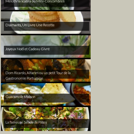
Melothria scabra ou Mini-Concombres
Diamants, Un Livre Une Recette
Joyeux Noël et Cadeau Givré
Dom Ricardo, Alfarim ou un petit Tour de la
Gastronomie Portugaise
Guacamole Maison
La fameuse Salade de Pâtes