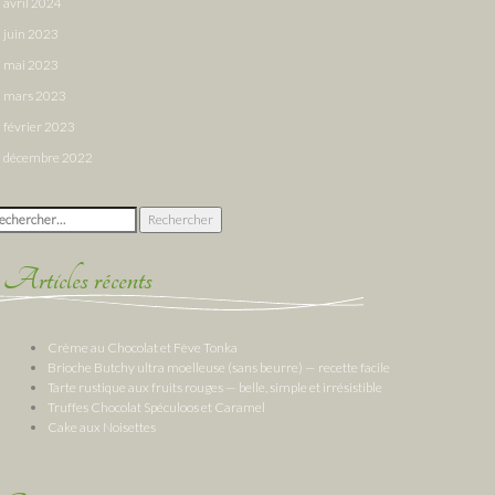
avril 2024
juin 2023
mai 2023
mars 2023
février 2023
décembre 2022
chercher :
Articles récents
Crème au Chocolat et Fève Tonka
Brioche Butchy ultra moelleuse (sans beurre) — recette facile
Tarte rustique aux fruits rouges — belle, simple et irrésistible
Truffes Chocolat Spéculoos et Caramel
Cake aux Noisettes