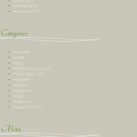
janvier 2011
décembre 2010
novembre 2010
Catégories
Inclassable
Insolite
Livres
Mes Recettes Chez Vous
Minute Deco – DIY
Non classé
Recettes
Restaurants
Vegan
Végétarien
Y a pas que Paris !!!
Méta