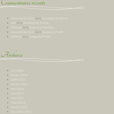
Commentaires récents
Sylvie Art de Vivre
dans
Brandade de Morue
JPK
dans
Brandade de Morue
thithoad
dans
Roulé aux Myrtilles
Sylvie Art de Vivre
dans
Gaspacho Fruité
thithoad
dans
Gaspacho Fruité
Archives
juin 2026
février 2026
juillet 2025
février 2025
avril 2024
juin 2023
mai 2023
mars 2023
février 2023
décembre 2022