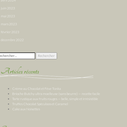
avril 2024
juin 2023
mai 2023
mars 2023
février 2023
décembre 2022
chercher :
Articles récents
Crème au Chocolat et Fève Tonka
Brioche Butchy ultra moelleuse (sans beurre) — recette facile
Tarte rustique aux fruits rouges — belle, simple et irrésistible
Truffes Chocolat Spéculoos et Caramel
Cake aux Noisettes