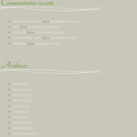
Commentaires récents
Sylvie Art de Vivre
dans
Brandade de Morue
JPK
dans
Brandade de Morue
thithoad
dans
Roulé aux Myrtilles
Sylvie Art de Vivre
dans
Gaspacho Fruité
thithoad
dans
Gaspacho Fruité
Archives
juin 2026
février 2026
juillet 2025
février 2025
avril 2024
juin 2023
mai 2023
mars 2023
février 2023
décembre 2022