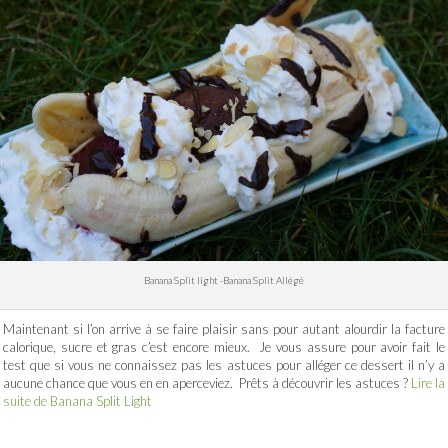
Banana Split light -Banana Split Allégé
Maintenant si l’on arrive à se faire plaisir sans pour autant alourdir la facture
calorique, sucre et gras c’est encore mieux. Je vous assure pour avoir fait le
test que si vous ne connaissez pas les astuces pour alléger ce dessert il n’y a
aucune chance que vous en en aperceviez. Prêts à découvrir les astuces ?
Lire la
suite de Banana Split Light