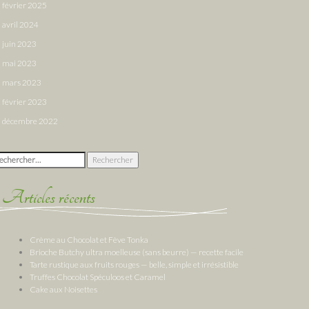
février 2025
avril 2024
juin 2023
mai 2023
mars 2023
février 2023
décembre 2022
chercher :
Articles récents
Crème au Chocolat et Fève Tonka
Brioche Butchy ultra moelleuse (sans beurre) — recette facile
Tarte rustique aux fruits rouges — belle, simple et irrésistible
Truffes Chocolat Spéculoos et Caramel
Cake aux Noisettes