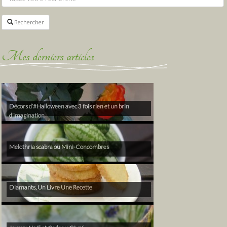
Rechercher
Mes derniers articles
Décors d’#Halloween avec 3 fois rien et un brin
d’imagination
Melothria scabra ou Mini-Concombres
Diamants, Un Livre Une Recette