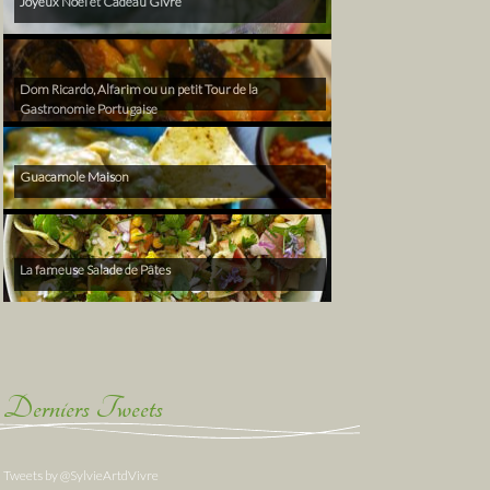
Joyeux Noël et Cadeau Givré
Dom Ricardo, Alfarim ou un petit Tour de la
Gastronomie Portugaise
Guacamole Maison
La fameuse Salade de Pâtes
Derniers Tweets
Tweets by @SylvieArtdVivre