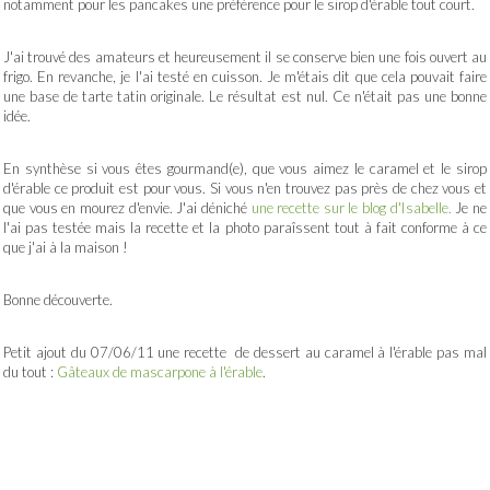
notamment pour les pancakes une préférence pour le sirop d'érable tout court.
J'ai trouvé des amateurs et heureusement il se conserve bien une fois ouvert au
frigo. En revanche, je l'ai testé en cuisson. Je m'étais dit que cela pouvait faire
une base de tarte tatin originale. Le résultat est nul. Ce n'était pas une bonne
idée.
En synthèse si vous êtes gourmand(e), que vous aimez le caramel et le sirop
d'érable ce produit est pour vous. Si vous n'en trouvez pas près de chez vous et
que vous en mourez d'envie. J'ai déniché
une recette sur le blog d'Isabelle.
Je ne
l'ai pas testée mais la recette et la photo paraîssent tout à fait conforme à ce
que j'ai à la maison !
Bonne découverte.
Petit ajout du 07/06/11 une recette de dessert au caramel à l'érable pas mal
du tout :
Gâteaux de mascarpone à l'érable
.