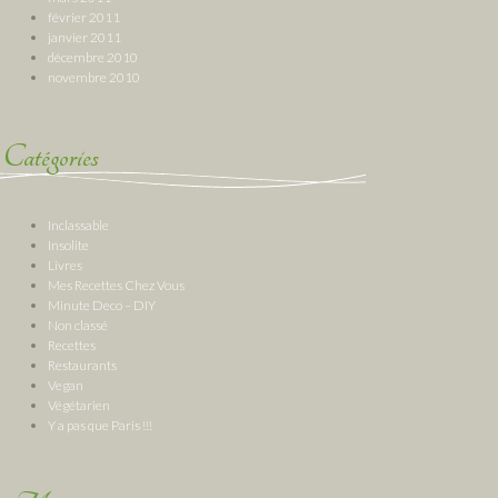
février 2011
janvier 2011
décembre 2010
novembre 2010
Catégories
Inclassable
Insolite
Livres
Mes Recettes Chez Vous
Minute Deco – DIY
Non classé
Recettes
Restaurants
Vegan
Végétarien
Y a pas que Paris !!!