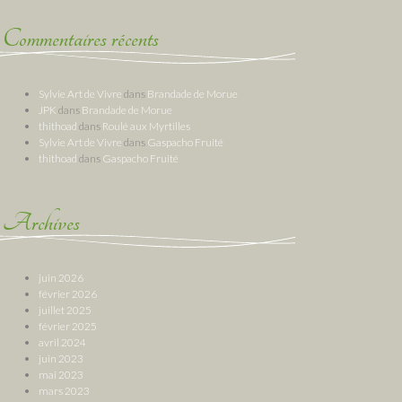
Commentaires récents
Sylvie Art de Vivre
dans
Brandade de Morue
JPK
dans
Brandade de Morue
thithoad
dans
Roulé aux Myrtilles
Sylvie Art de Vivre
dans
Gaspacho Fruité
thithoad
dans
Gaspacho Fruité
Archives
juin 2026
février 2026
juillet 2025
février 2025
avril 2024
juin 2023
mai 2023
mars 2023