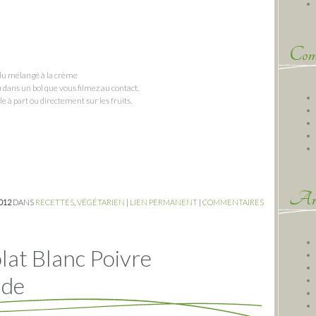
Comm
ndu mélangé à la crème
 dans un bol que vous filmez au contact.
à part ou directement sur les fruits.
Arc
2012
DANS
RECETTES
,
VÉGÉTARIEN
|
LIEN PERMANENT
|
COMMENTAIRES
at Blanc Poivre
ade