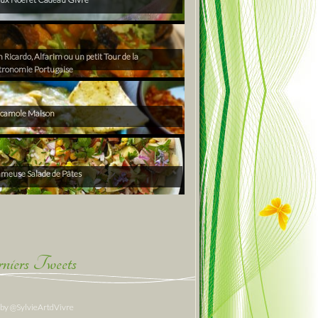
Ricardo, Alfarim ou un petit Tour de la
tronomie Portugaise
camole Maison
ameuse Salade de Pâtes
niers Tweets
 by @SylvieArtdVivre