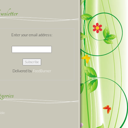
sletter
Enter your email address:
Delivered by
FeedBurner
gories
able