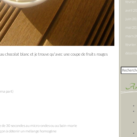
févrie
avril 2
juin 2
mai 20
mars 
févrie
décemb
u chocolat blanc et je trouve qu'avec une coupe de fruits rouges
Rechercher
Arti
 ma part)
he de 30 secondes au micro-ondes ou au bain-marie
 façon à obtenir un mélange homogène