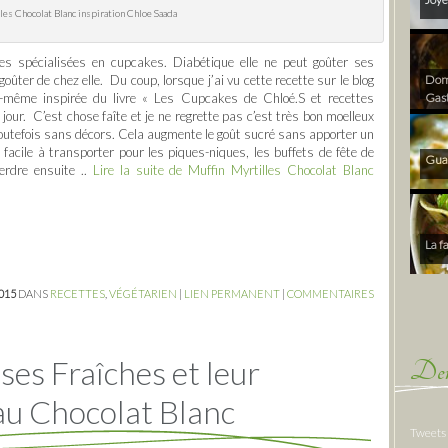
es Chocolat Blanc inspiration Chloe Saada
es spécialisées en cupcakes. Diabétique elle ne peut goûter ses
goûter de chez elle. Du coup, lorsque j’ai vu cette recette sur le blog
Dom 
le-même inspirée du livre « Les Cupcakes de Chloé.S et recettes
Gas
jour. C’est chose faîte et je ne regrette pas c’est très bon moelleux
s toutefois sans décors. Cela augmente le goût sucré sans apporter un
 facile à transporter pour les piques-niques, les buffets de fête de
Gua
perdre ensuite ..
Lire la suite de Muffin Myrtilles Chocolat Blanc
La f
2015
DANS
RECETTES
,
VÉGÉTARIEN
|
LIEN PERMANENT
|
COMMENTAIRES
ses Fraîches et leur
Der
au Chocolat Blanc
Tweets