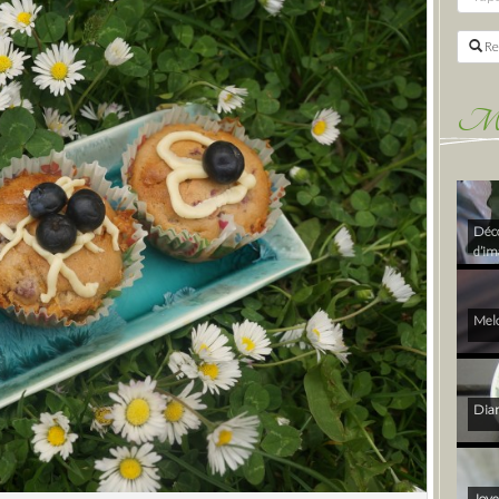
Re
Mes 
Déco
d’im
Melo
Diam
Joye