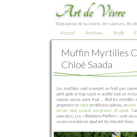
Art de Vivre
Blog autour de la cuisine, des saveurs, des d
Accueil
Archives
Profil
S
Muffin Myrtilles C
Chloé Saada
Les myrtilles sont vraiment un fruit pas com
petit goût ni trop sucré ni acidité tout en rest
comme aucun autre fruit … Bref les myrtilles so
proposées en
régal
un délicieux gâteau, en
pain
du lait ribot associé aux graines de pavot
. J’
pancakes. Les « Blueberry Muffins » sont aussi
un peu revisitée en ajoutant du chocolat blanc.