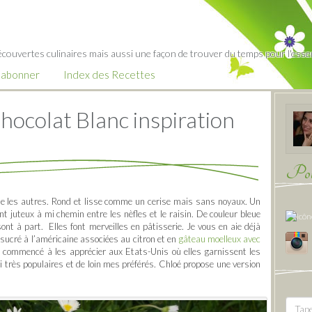
écouvertes culinaires mais aussi une façon de trouver du temps pour l'essent
’abonner
Index des Recettes
hocolat Blanc inspiration
Pour
me les autres. Rond et lisse comme un cerise mais sans noyaux. Un
ant juteux à mi chemin entre les nèfles et le raisin. De couleur bleue
nt à part. Elles font merveilles en pâtisserie. Je vous en aie déjà
sucré à l’américaine associées au citron et en
gâteau moelleux avec
ai commencé à les apprécier aux Etats-Unis où elles garnissent les
 très populaires et de loin mes préférés. Chloé propose une version