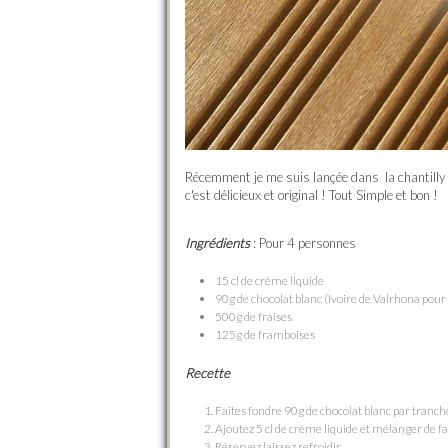
Récemment je me suis lançée dans la chantilly a
c'est délicieux et original ! Tout Simple et bon !
Ingrédients
: Pour 4 personnes
15 cl de crème liquide
90g de chocolat blanc (Ivoire de Valrhona pour
500g de fraises
125g de framboises
Recette
Faîtes fondre 90g de chocolat blanc par tranc
Ajoutez 5 cl de crème liquide et mélanger de
Réservez laissez refroidir