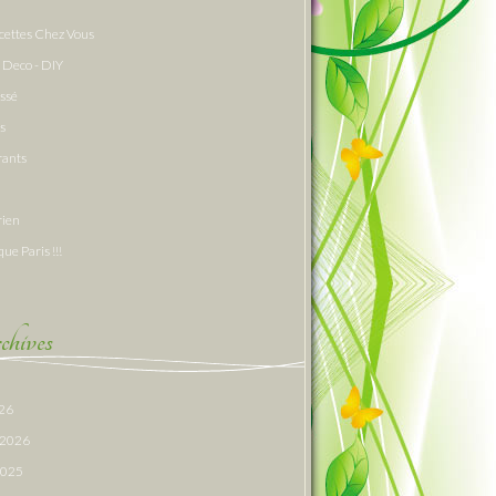
cettes Chez Vous
 Deco - DIY
assé
s
rants
rien
que Paris !!!
hives
026
r 2026
 2025