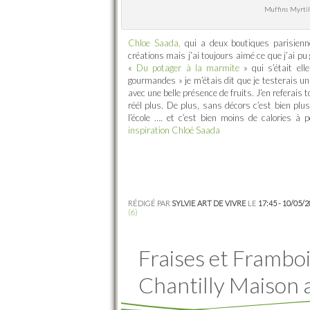
Muffins Myrtill
Chloe Saada,
qui a deux boutiques parisienn
créations mais j’ai toujours aimé ce que j’ai pu 
«
Du potager à la marmite
» qui s’était el
gourmandes » je m’étais dit que je testerais un 
avec une belle présence de fruits. J’en referai
réél plus. De plus, sans décors c’est bien plus
l’école …. et c’est bien moins de calories à 
inspiration Chloé Saada
RÉDIGÉ PAR
SYLVIE ART DE VIVRE
LE
17:45 - 10/05/
(6)
Fraises et Framboi
Chantilly Maison 