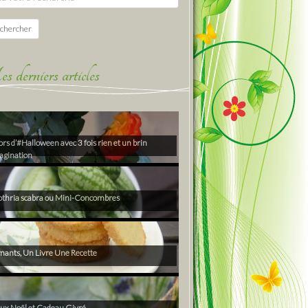
chercher
derniers articles
rs d’#Halloween avec 3 fois rien et un brin
agination
thria scabra ou Mini-Concombres
ants, Un Livre Une Recette
ux Noël et Cadeau Givré