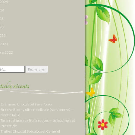
r 2025
024
023
23
2023
r 2023
re 2022
 :
cles récents
Crème au Chocolat et Fève Tonka
Brioche Butchy ultra moelleuse (sans beurre) —
recette facile
Tarte rustique aux fruits rouges — belle, simple et
irrésistible
Truffes Chocolat Spéculoos et Caramel