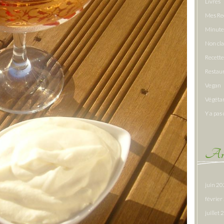
Livres
Mes Re
Minute
Non cl
Recette
Restau
Vegan
Végéta
Y a pas 
Arc
juin 2
févrie
juillet