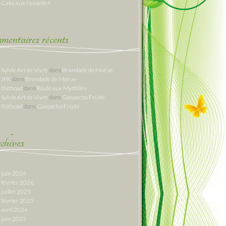
Cake aux Noisettes
entaires récents
Sylvie Art de Vivre
dans
Brandade de Morue
JPK
dans
Brandade de Morue
thithoad
dans
Roulé aux Myrtilles
Sylvie Art de Vivre
dans
Gaspacho Fruité
thithoad
dans
Gaspacho Fruité
hives
juin 2026
février 2026
juillet 2025
février 2025
avril 2024
juin 2023