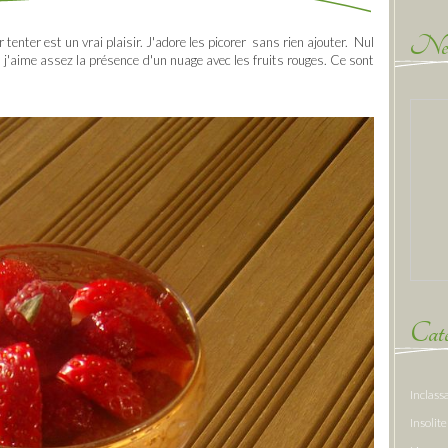
New
 tenter est un vrai plaisir. J'adore les picorer sans rien ajouter. Nul
 j'aime assez la présence d'un nuage avec les fruits rouges. Ce sont
Caté
Inclass
Insolite