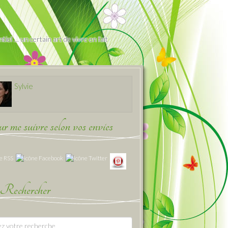
iel … un certain art de vivre en fait
Sylvie
 me suivre selon vos envies
Rechercher