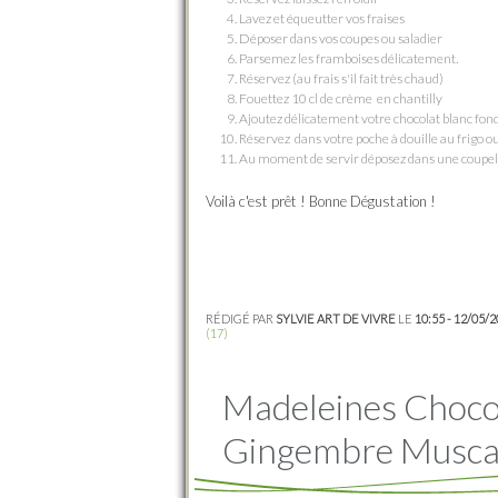
Lavez et équeutter vos fraises
Déposer dans vos coupes ou saladier
Parsemez les framboises délicatement.
Réservez (au frais s'il fait très chaud)
Fouettez 10 cl de crème en chantilly
Ajoutez délicatement votre chocolat blanc fo
Réservez dans votre poche à douille au frigo ou
Au moment de servir déposez dans une coupelle 
Voilà c'est prêt ! Bonne Dégustation !
RÉDIGÉ PAR
SYLVIE ART DE VIVRE
LE
10:55 - 12/05/
(17)
Madeleines Chocol
Gingembre Musc