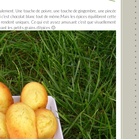
lement. Une touche de poivre, une touche de gingembre, une pincée
c’est chocolat blanc tout de même.Mais les épices équilibrent cette
es rendent uniques. Ce qui est assez amusant c’est que visuellement
yant les petits grains d’épices 🙂