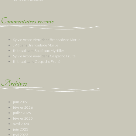
Commentaires récents
Sylvie Art de Vivre
dans
Brandade de Morue
JPK
dans
Brandade de Morue
thithoad
dans
Roulé aux Myrtilles
Sylvie Art de Vivre
dans
Gaspacho Fruité
thithoad
dans
Gaspacho Fruité
Archives
juin 2026
février 2026
juillet 2025
février 2025
avril 2024
juin 2023
mai 2023