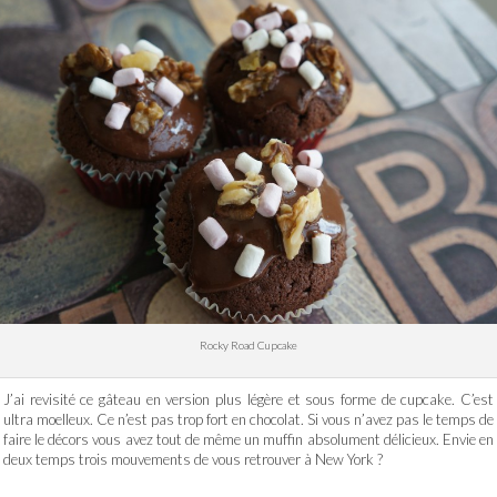
Rocky Road Cupcake
J’ai revisité ce gâteau en version plus légère et sous forme de cupcake. C’est
ultra moelleux. Ce n’est pas trop fort en chocolat. Si vous n’avez pas le temps de
faire le décors vous avez tout de même un muffin absolument délicieux. Envie en
deux temps trois mouvements de vous retrouver à New York ?