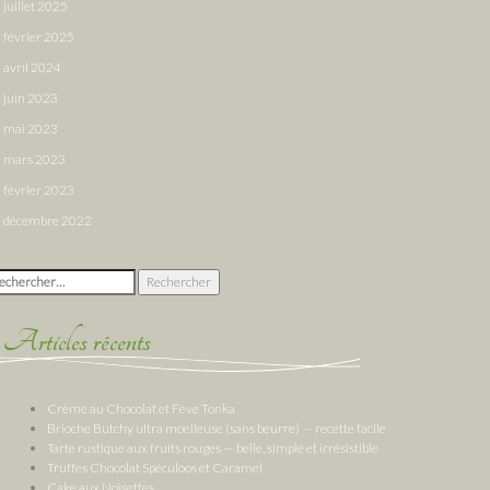
juillet 2025
février 2025
avril 2024
juin 2023
mai 2023
mars 2023
février 2023
décembre 2022
chercher :
Articles récents
Crème au Chocolat et Fève Tonka
Brioche Butchy ultra moelleuse (sans beurre) — recette facile
Tarte rustique aux fruits rouges — belle, simple et irrésistible
Truffes Chocolat Spéculoos et Caramel
Cake aux Noisettes