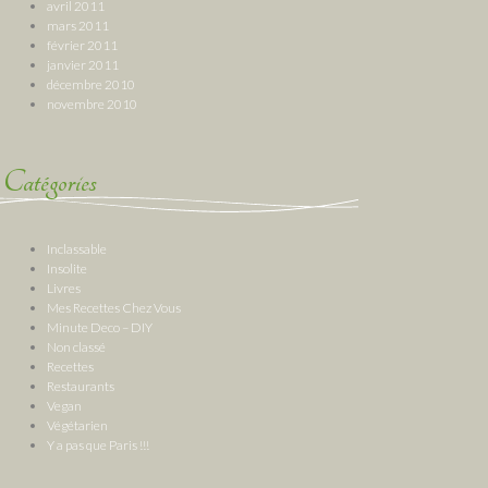
avril 2011
mars 2011
février 2011
janvier 2011
décembre 2010
novembre 2010
Catégories
Inclassable
Insolite
Livres
Mes Recettes Chez Vous
Minute Deco – DIY
Non classé
Recettes
Restaurants
Vegan
Végétarien
Y a pas que Paris !!!