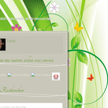
iel … un certain art de vivre en fait
Sylvie
 me suivre selon vos envies
Rechercher