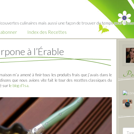
écouvertes culinaires mais aussi une façon de trouver du temps pour l'essent
’abonner
Index des Recettes
pone à l’Érable
Pour
aison m’a amené à finir tous les produits frais que j’avais dans le
disons que nous avions vite fait le tour des recettes classiques du
é sur l
e blog d’Isa
.