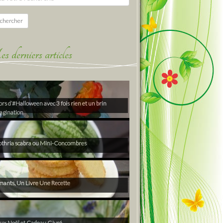
chercher
derniers articles
rs d’#Halloween avec 3 fois rien et un brin
agination
thria scabra ou Mini-Concombres
ants, Un Livre Une Recette
ux Noël et Cadeau Givré