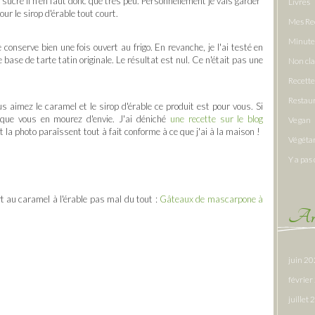
 sucré il n'en faut donc que très peu. Personnellement je vais garder
Livres
r le sirop d'érable tout court.
Mes Re
Minute
conserve bien une fois ouvert au frigo. En revanche, je l'ai testé en
e base de tarte tatin originale. Le résultat est nul. Ce n'était pas une
Non cl
Recette
Restau
 aimez le caramel et le sirop d'érable ce produit est pour vous. Si
que vous en mourez d'envie. J'ai déniché
une recette sur le blog
Vegan
t la photo paraîssent tout à fait conforme à ce que j'ai à la maison !
Végéta
Y a pas 
 au caramel à l'érable pas mal du tout :
Gâteaux de mascarpone à
Arc
juin 2
févrie
juillet