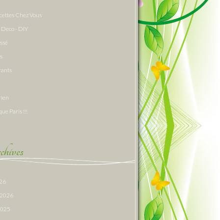
cettes Chez Vous
 Deco - DIY
assé
s
rants
rien
que Paris !!!
hives
026
r 2026
 2025