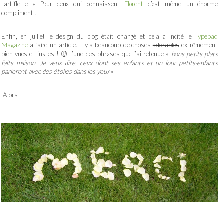
tartiflette » Pour ceux qui connaissent
Florent
c’est même un énorme
compliment !
Enfin, en juillet le design du blog était changé et cela a incité le
Typepad
Magazine
a faire un article. Il y a beaucoup de choses
adorables
extrêmement
bien vues et justes ! 🙂 L’une des phrases que j’ai retenue «
bons petits plats
faits maison. Je veux dire, ceux dont ses enfants et un jour petits-enfants
parleront avec des étoiles dans les yeux
«
Alors