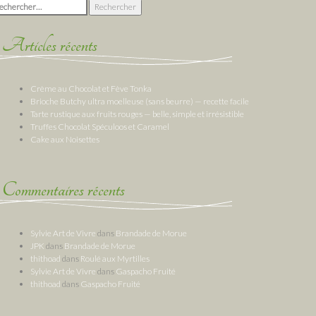
chercher :
Articles récents
Crème au Chocolat et Fève Tonka
Brioche Butchy ultra moelleuse (sans beurre) — recette facile
Tarte rustique aux fruits rouges — belle, simple et irrésistible
Truffes Chocolat Spéculoos et Caramel
Cake aux Noisettes
Commentaires récents
Sylvie Art de Vivre
dans
Brandade de Morue
JPK
dans
Brandade de Morue
thithoad
dans
Roulé aux Myrtilles
Sylvie Art de Vivre
dans
Gaspacho Fruité
thithoad
dans
Gaspacho Fruité