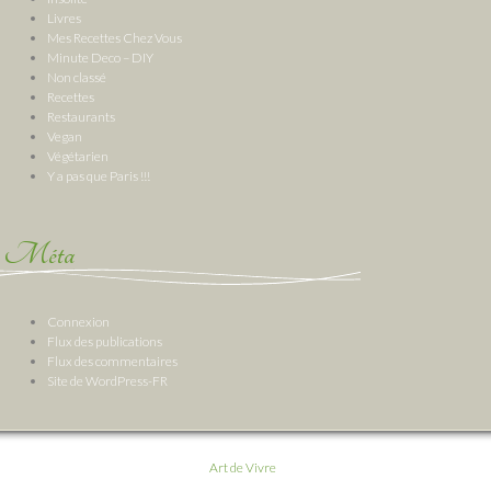
Livres
Mes Recettes Chez Vous
Minute Deco – DIY
Non classé
Recettes
Restaurants
Vegan
Végétarien
Y a pas que Paris !!!
Méta
Connexion
Flux des publications
Flux des commentaires
Site de WordPress-FR
Art de Vivre