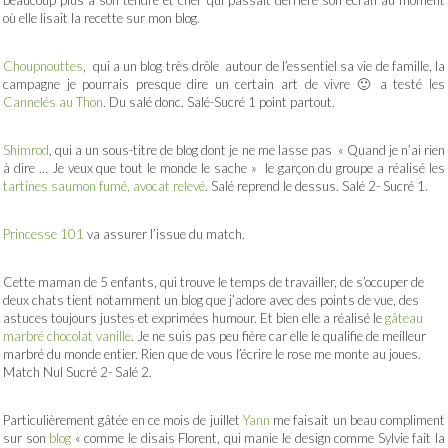
beaucoup plus à son tendre et cher qui passait derrière son écran au moment
où elle lisait la recette sur mon blog.
Choupnouttes
, qui a un blog très drôle autour de l’essentiel sa vie de famille, la
campagne je pourrais presque dire un certain art de vivre 🙂 a testé les
Cannelés au Thon
. Du salé donc. Salé-Sucré 1 point partout.
Shimrod
, qui a un sous-titre de blog dont je ne me lasse pas « Quand je n’ai rien
à dire … Je veux que tout le monde le sache » le garçon du groupe a réalisé les
tartines saumon fumé, avocat relevé
. Salé reprend le dessus. Salé 2- Sucré 1.
Princesse 101
va assurer l’issue du match.
Cette maman de 5 enfants, qui trouve le temps de travailler, de s’occuper de
deux chats tient notamment un blog que j’adore avec des points de vue, des
astuces toujours justes et exprimées humour. Et bien elle a réalisé le
gâteau
marbré chocolat vanille
. Je ne suis pas peu fière car elle le qualifie de meilleur
marbré du monde entier. Rien que de vous l’écrire le rose me monte au joues.
Match Nul Sucré 2- Salé 2.
Particulièrement gâtée en ce mois de juillet
Yann
me faisait un beau compliment
sur son
blog
« comme le disais Florent, qui manie le design comme Sylvie fait la