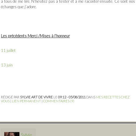
à tous de me lire. N’hésitez pas à tester et à me raconter ensuite. Ce sont nos
échanges que j’adore.
Les précédents Merci /Mises à l’honneur
11 juillet
13 juin
RÉDIGÉ PAR
SYLVIE ART DE VIVRE
LE
09:12 - 05/08/2011
DANS
MES RECETTES CHEZ
VOUS
|
LIEN PERMANENT
|
COMMENTAIRES (9)
Sylvie