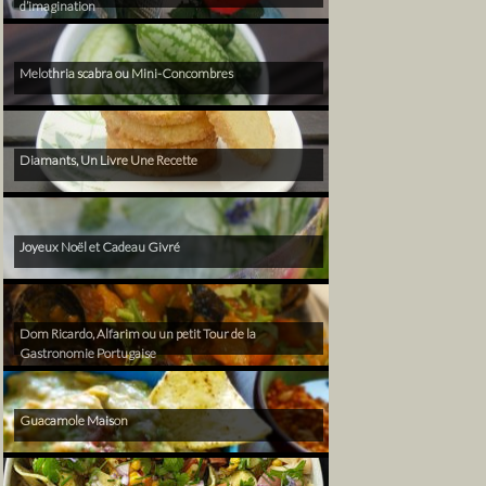
d’imagination
Melothria scabra ou Mini-Concombres
Diamants, Un Livre Une Recette
Joyeux Noël et Cadeau Givré
Dom Ricardo, Alfarim ou un petit Tour de la
Gastronomie Portugaise
Guacamole Maison