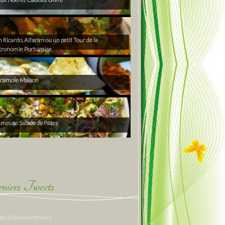
Ricardo, Alfarim ou un petit Tour de la
tronomie Portugaise
camole Maison
ameuse Salade de Pâtes
niers Tweets
 by @SylvieArtdVivre