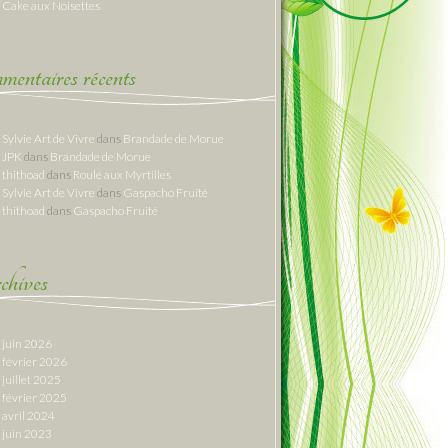
Cake aux Noisettes
entaires récents
Sylvie Art de Vivre
dans
Brandade de Morue
JPK
dans
Brandade de Morue
thithoad
dans
Roulé aux Myrtilles
Sylvie Art de Vivre
dans
Gaspacho Fruité
thithoad
dans
Gaspacho Fruité
hives
juin 2026
février 2026
juillet 2025
février 2025
avril 2024
juin 2023