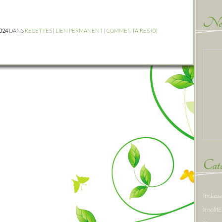
New
2024
DANS
RECETTES
|
LIEN PERMANENT
|
COMMENTAIRES (0)
Caté
Inclass
Insolite