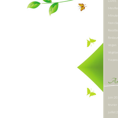
Livres
Mes Re
Minute
Non cl
Recette
Restau
Vegan
Végéta
Y a pas 
Arc
juin 2
févrie
juillet