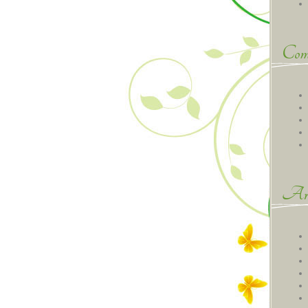
Comm
Arc