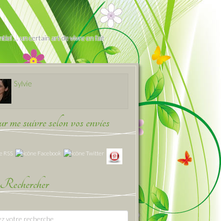
iel … un certain art de vivre en fait
Sylvie
 me suivre selon vos envies
Rechercher