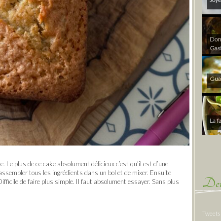
Dom 
Gas
Gua
La f
. Le plus de ce cake absolument délicieux c’est qu’il est d’une
 rassembler tous les ingrédients dans un bol et de mixer. Ensuite
Der
Difficile de faire plus simple. Il faut absolument essayer. Sans plus
Tweets