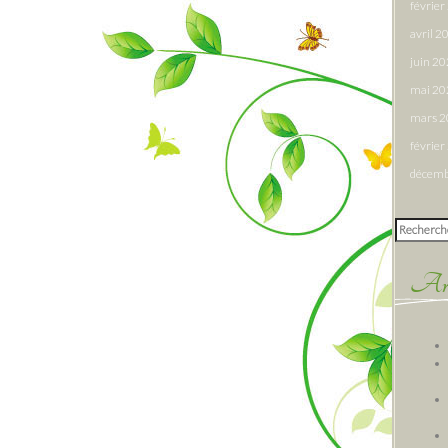
févrie
avril 2
juin 2
mai 20
mars 
févrie
décemb
Rechercher
Arti