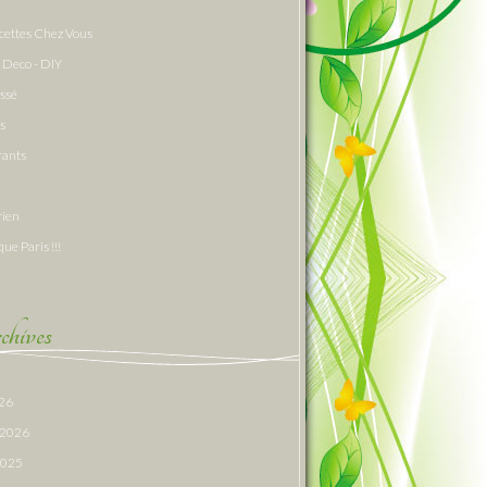
cettes Chez Vous
 Deco - DIY
assé
s
rants
rien
que Paris !!!
hives
026
r 2026
 2025