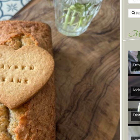
Re
Mes 
Déco
d’im
Melo
Diam
Joye