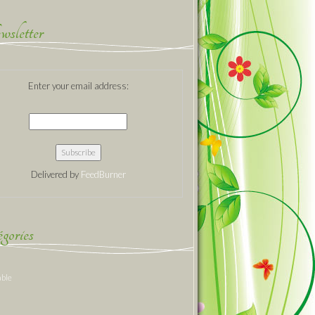
sletter
Enter your email address:
Delivered by
FeedBurner
gories
able