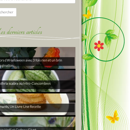
chercher
derniers articles
rs d’#Halloween avec 3 fois rien et un brin
agination
thria scabra ou Mini-Concombres
ants, Un Livre Une Recette
ux Noël et Cadeau Givré