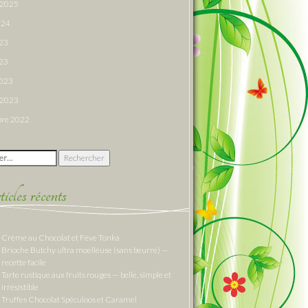
r 2025
024
023
23
2023
r 2023
re 2022
 :
cles récents
Crème au Chocolat et Fève Tonka
Brioche Butchy ultra moelleuse (sans beurre) —
recette facile
Tarte rustique aux fruits rouges — belle, simple et
irrésistible
Truffes Chocolat Spéculoos et Caramel