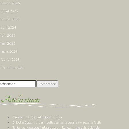
février 2026
juillet 2025
février 2025
avril 2024
juin 2023
mai 2023
mars 2023
février 2023
décembre 2022
chercher :
Articles récents
Crème au Chocolat et Fève Tonka
Brioche Butchy ultra moelleuse (sans beurre) — recette facile
Tarte rustique aux fruits rouges — belle, simple et irrésistible