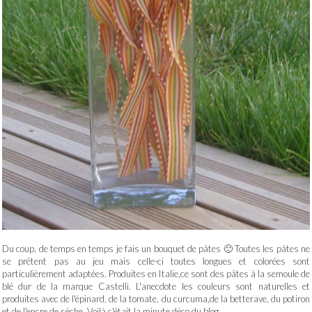
Du coup, de temps en temps je fais un bouquet de pâtes 🙂 Toutes les pâtes ne
se prêtent pas au jeu mais celle-ci toutes longues et colorées sont
particulièrement adaptées. Produites en Italie,ce sont des pâtes à la semoule de
blé dur de la marque Castelli. L'anecdote les couleurs sont naturelles et
produites avec de l'épinard, de la tomate, du curcuma,de la betterave, du potiron
et de l'encre de sèche. Voilà c'était la minute déco du blog.