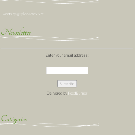
Tweets by @SylvieArtdVivre
Newsletter
Enter your email address:
Delivered by
FeedBurner
Catégories