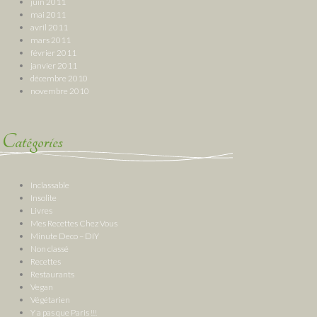
juin 2011
mai 2011
avril 2011
mars 2011
février 2011
janvier 2011
décembre 2010
novembre 2010
Catégories
Inclassable
Insolite
Livres
Mes Recettes Chez Vous
Minute Deco – DIY
Non classé
Recettes
Restaurants
Vegan
Végétarien
Y a pas que Paris !!!