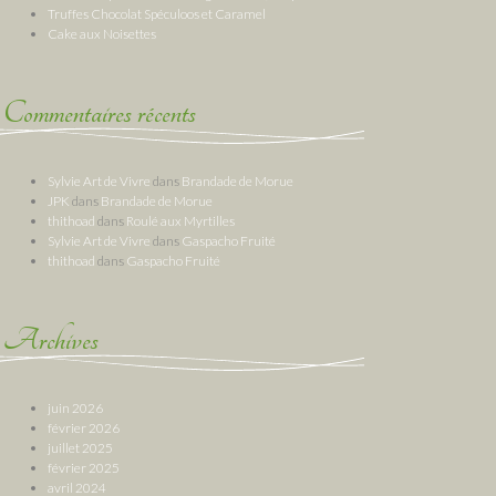
Truffes Chocolat Spéculoos et Caramel
Cake aux Noisettes
Commentaires récents
Sylvie Art de Vivre
dans
Brandade de Morue
JPK
dans
Brandade de Morue
thithoad
dans
Roulé aux Myrtilles
Sylvie Art de Vivre
dans
Gaspacho Fruité
thithoad
dans
Gaspacho Fruité
Archives
juin 2026
février 2026
juillet 2025
février 2025
avril 2024