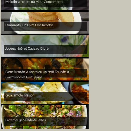
Melothria scabra ou Mini-Concombres
Diamants, Un Livre Une Recette
Joyeux Noël et Cadeau Givré
Dom Ricardo, Alfarim ou un petit Tour de la
Gastronomie Portugaise
Guacamole Maison
La fameuse Salade de Pâtes