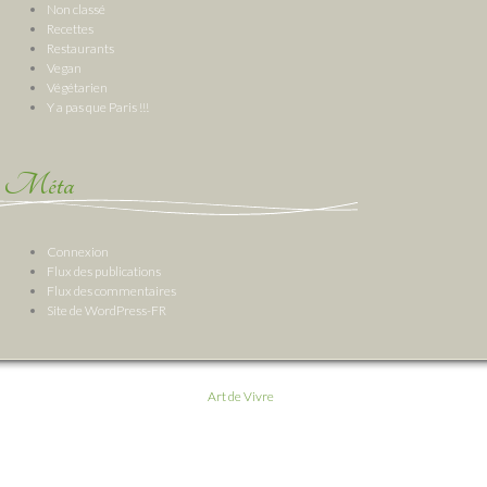
Non classé
Recettes
Restaurants
Vegan
Végétarien
Y a pas que Paris !!!
Méta
Connexion
Flux des publications
Flux des commentaires
Site de WordPress-FR
Art de Vivre