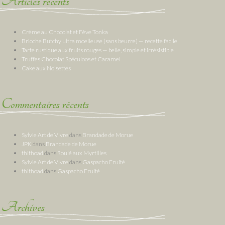
Articles récents
Crème au Chocolat et Fève Tonka
Brioche Butchy ultra moelleuse (sans beurre) — recette facile
Tarte rustique aux fruits rouges — belle, simple et irrésistible
Truffes Chocolat Spéculoos et Caramel
Cake aux Noisettes
Commentaires récents
Sylvie Art de Vivre
dans
Brandade de Morue
JPK
dans
Brandade de Morue
thithoad
dans
Roulé aux Myrtilles
Sylvie Art de Vivre
dans
Gaspacho Fruité
thithoad
dans
Gaspacho Fruité
Archives