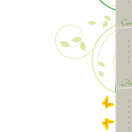
Comm
Arc