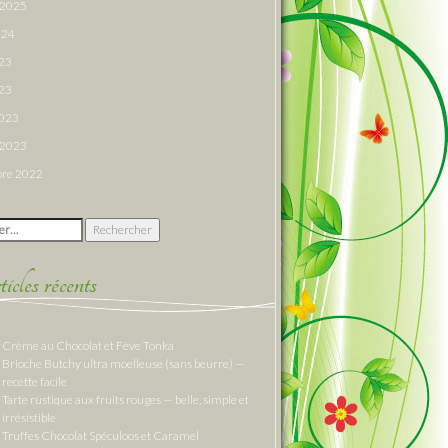
r 2025
024
023
23
2023
r 2023
re 2022
 :
cles récents
Crème au Chocolat et Fève Tonka
Brioche Butchy ultra moelleuse (sans beurre) —
recette facile
Tarte rustique aux fruits rouges — belle, simple et
irrésistible
Truffes Chocolat Spéculoos et Caramel