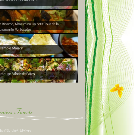
Ricardo, Alfarim ou un petit Tour de la
tronomie Portugaise
camole Maison
ameuse Salade de Pâtes
niers Tweets
 by @SylvieArtdVivre