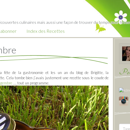
écouvertes culinaires mais aussi une façon de trouver du temps pour l'essent
’abonner
Index des Recettes
mbre
Pour
fête de la gastronomie et les un an du blog de Brigitte, la
fête. Cela tombe bien j’avais justement une recette sous le coude de
ngembre
…. tout un programme.