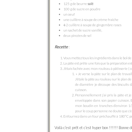
125 g de beurre
salé
100 g de sucre en poudre
un oeuf
une cuillère à soupe de crème fraîche
1
2 cuillère à soupe de gingembre rases
un sachet de sucre vanillé,
deux pincées de sel
Recette
:
Vous mettez tous les ingrédients dans le bol de 
La pâte est prête une fois que la préparation 
J’étais fachée avec mon rouleau à pâtisserie ( ou
» Je verse la pâte sur le plan de trava
J’étale la pâte au rouleau sur le plan d
de diamètre je découpe des biscuits da
cuisson.
Personnellement j’ai pris la pâte et je
enveloppée dans son papier cuisson. E
mon boudin en tranches d’environ 1/2
pour le coup personne ne doute que c’e
Enfournez dans un four préchauffé à 180°C p
Voilà c’est prêt et c’est hyper bon !!!!!! Bonne 