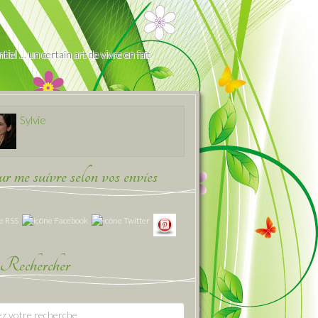
iel … un certain art de vivre en fait
Sylvie
 me suivre selon vos envies
Rechercher