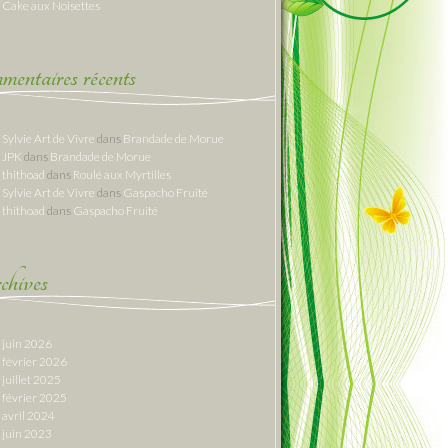
Cake aux Noisettes
entaires récents
Sylvie Art de Vivre
dans
Brandade de Morue
JPK
dans
Brandade de Morue
thithoad
dans
Roulé aux Myrtilles
Sylvie Art de Vivre
dans
Gaspacho Fruité
thithoad
dans
Gaspacho Fruité
hives
juin 2026
février 2026
juillet 2025
février 2025
avril 2024
juin 2023