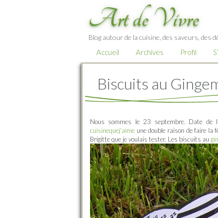
Art de Vivre
Blog autour de la cuisine, des saveurs, des d
Accueil
Archives
Profil
S
Biscuits au Ginge
Nous sommes le 23 septembre. Date de la 
cuisinequej’aime
une double raison de faire la 
Brigitte que je voulais tester. Les biscuits au
gi