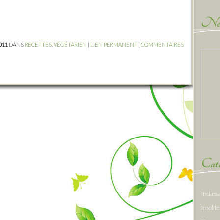
New
2011
DANS
RECETTES
,
VÉGÉTARIEN
|
LIEN PERMANENT
|
COMMENTAIRES
Caté
Inclass
Insolite