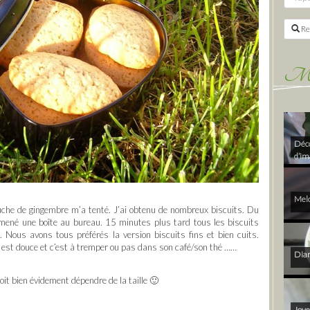
Re
Mes 
Déco
d’im
Melo
uche de gingembre m’a tenté. J’ai obtenu de nombreux biscuits. Du
amené une boîte au bureau. 15 minutes plus tard tous les biscuits
. Nous avons tous préférés la version biscuits fins et bien cuits.
 est douce et c’est à tremper ou pas dans son café/son thé ……
Diam
oit bien évidement dépendre de la taille 🙂
Joye