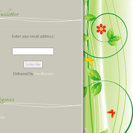
sletter
Enter your email address:
Delivered by
FeedBurner
gories
able