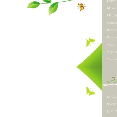
Livres
Mes Re
Minute
Non cl
Recette
Restau
Vegan
Végéta
Y a pas 
Arc
juin 2
févrie
juillet