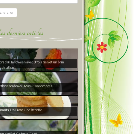
chercher
derniers articles
rs d’#Halloween avec 3 fois rien et un brin
agination
thria scabra ou Mini-Concombres
ants, Un Livre Une Recette
ux Noël et Cadeau Givré