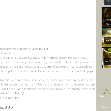
Dom 
Gas
Gua
robot préféré et hop on le laisse touiller
est homogène
i je sais lol) du coup je n’ai pas suivi la méthode préconisée par Brigitte
La f
il, je mets en boule et je réserve au frigo sous un film alimentaire pendant 1h.
e travail fariné sur une épaisseur d’1/2 cm. A l’aide d’un emporte pièce de 6 cm
ns la pâte. Je les place sur la lèche-frite recouverte d’une feuille de papier
 l’ai mise sur du papier cuisson et je l’ai roulée pour faire un boudin de pâte
lle est restée une heure au frigo. J’ai ensuite pris mon couteau et découpé
 cm. Le résultat à la cuisson est moins net qu’avec un emporte-pièce mais
Der
st du fait maison 🙂
our 15 minutes.
Tweets
dégustation