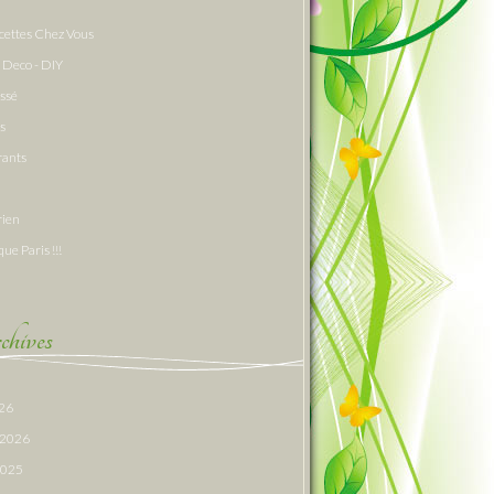
cettes Chez Vous
 Deco - DIY
assé
s
rants
rien
que Paris !!!
hives
026
r 2026
 2025