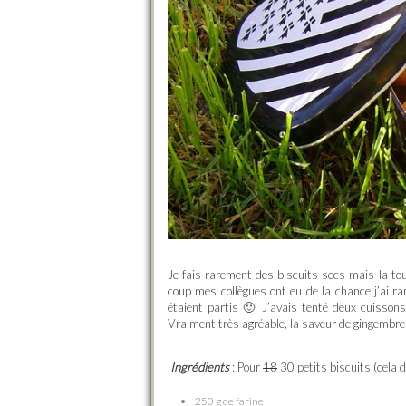
Je fais rarement des biscuits secs mais la to
coup mes collègues ont eu de la chance j’ai r
étaient partis 🙂 J’avais tenté deux cuissons
Vraiment très agréable, la saveur de gingembre
Ingrédients
: Pour
18
30 petits biscuits (cela d
250 g de farine