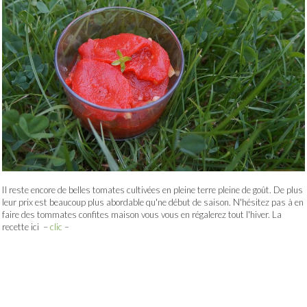
Il reste encore de belles tomates cultivées en pleine terre pleine de goût. De plus
leur prix est beaucoup plus abordable qu'ne début de saison. N'hésitez pas à en
faire des tommates confites maison vous vous en régalerez tout l'hiver. La
recette ici –
clic
–