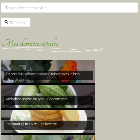
Rechercher
Mes derniers articles
Décors d’#Halloween avec 3 fois rien et un brin
d’imagination
Melothria scabra ou Mini-Concombres
Diamants, Un Livre Une Recette