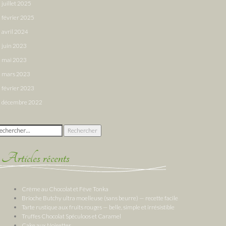
juillet 2025
février 2025
avril 2024
juin 2023
mai 2023
mars 2023
février 2023
décembre 2022
chercher :
Articles récents
Crème au Chocolat et Fève Tonka
Brioche Butchy ultra moelleuse (sans beurre) — recette facile
Tarte rustique aux fruits rouges — belle, simple et irrésistible
Truffes Chocolat Spéculoos et Caramel
Cake aux Noisettes