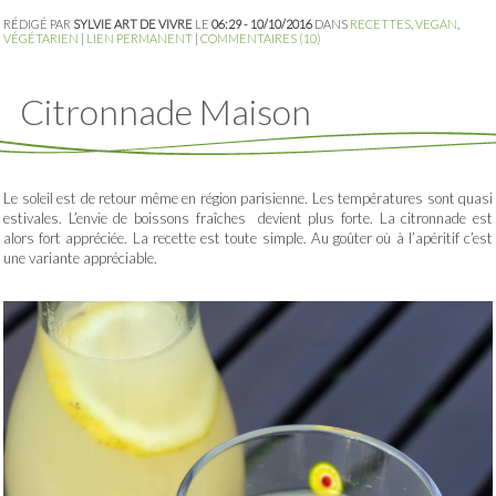
RÉDIGÉ PAR
SYLVIE ART DE VIVRE
LE
06:29 - 10/10/2016
DANS
RECETTES
,
VEGAN
,
VÉGÉTARIEN
|
LIEN PERMANENT
|
COMMENTAIRES (10)
Citronnade Maison
Le soleil est de retour même en région parisienne. Les températures sont quasi
estivales. L’envie de boissons fraîches devient plus forte. La citronnade est
alors fort appréciée. La recette est toute simple. Au goûter où à l’apéritif c’est
une variante appréciable.