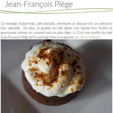
Jean-François Piège
Ce mélange chaud-froid, café-chocolat, amertume et douceur est un contraste
très agréable. De plus, le granité de café donne une touche très festive et
gourmande comme un caramel mais en plus léger :-). C’est une recette du chef
Jean-François Piège qu’il a partagé dans le magazine
ma vie en couleurs.