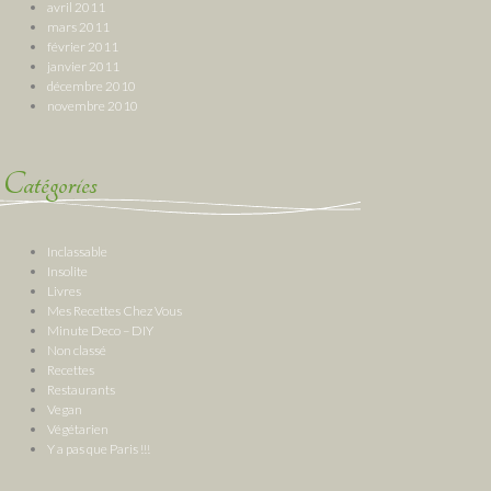
avril 2011
mars 2011
février 2011
janvier 2011
décembre 2010
novembre 2010
Catégories
Inclassable
Insolite
Livres
Mes Recettes Chez Vous
Minute Deco – DIY
Non classé
Recettes
Restaurants
Vegan
Végétarien
Y a pas que Paris !!!