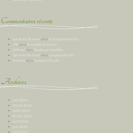
Commentaires récents
Sylvie Art de Vivre
dans
Brandade de Morue
JPK
dans
Brandade de Morue
thithoad
dans
Roulé aux Myrtilles
Sylvie Art de Vivre
dans
Gaspacho Fruité
thithoad
dans
Gaspacho Fruité
Archives
juin 2026
février 2026
juillet 2025
février 2025
avril 2024
juin 2023
mai 2023