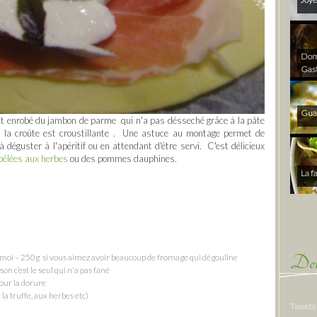
Dom 
Gas
Gua
uit enrobé du jambon de parme qui n'a pas désseché grâce à la pâte
c la croûte est croustillante . Une astuce au montage permet de
 à déguster à l'apéritif ou en attendant d'être servi. C'est délicieux
oêlées aux herbes
ou des pommes dauphines.
La f
Der
 moi – 250g si vous aimez avoir beaucoup de fromage qui dégouline
ison c’est le seul qui n'a pas fané
pour la dorure
 la truffe, aux herbes etc)
Tweets