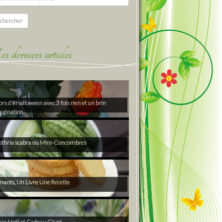
chercher
derniers articles
rs d’#Halloween avec 3 fois rien et un brin
agination
thria scabra ou Mini-Concombres
ants, Un Livre Une Recette
ux Noël et Cadeau Givré