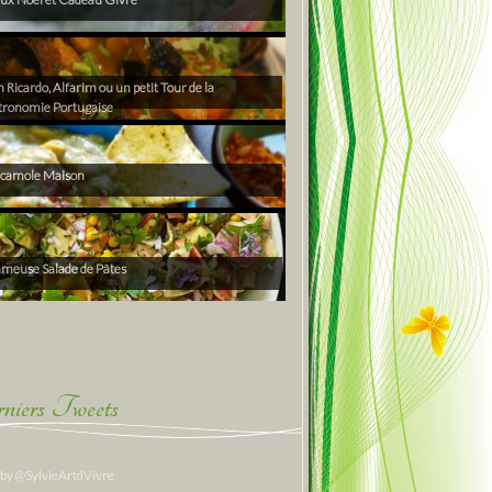
Ricardo, Alfarim ou un petit Tour de la
tronomie Portugaise
camole Maison
ameuse Salade de Pâtes
niers Tweets
 by @SylvieArtdVivre