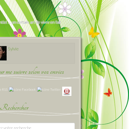
iel … un certain art de vivre en fait
Sylvie
 me suivre selon vos envies
Rechercher