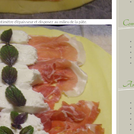
Comm
timètre d'épaisseur et disposez au milieu de la pâte.
Arc