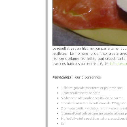
Le résultat est un filet mignon parfaitement c
feuilletée. Le fromage fondant contraste ave
réaliser quelques feuillettés tout croustillants
avec des haricots au beurre ailé, des
tomates p
Ingrédients
: Pour 6 personnes
1 filet mignon de porc fermier pour ma part
1 pâte feuilletée toute prête
5
6
tranches de jambon
sec italien
de parme
1 boule de mozzarella bufflonne de 125g pour
2 brins de basilic – violet du jardin – en cette sa
1 jaune d'oeuf délayé dans un peu de lait eau 
Huile d'olive (elle peut être nature, aux cèpes, à
Sel