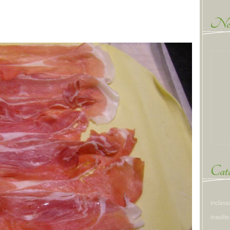
New
Caté
Inclass
Insolite