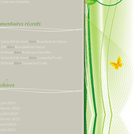
Cake aux Noisettes
entaires récents
Sylvie Art de Vivre
dans
Brandade de Morue
JPK
dans
Brandade de Morue
thithoad
dans
Roulé aux Myrtilles
Sylvie Art de Vivre
dans
Gaspacho Fruité
thithoad
dans
Gaspacho Fruité
hives
juin 2026
février 2026
juillet 2025
février 2025
avril 2024
juin 2023