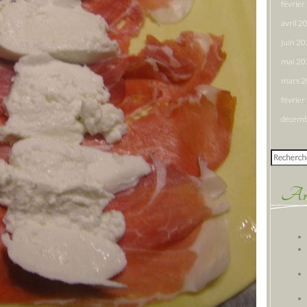
févrie
avril 2
juin 2
mai 20
mars 
févrie
décemb
Rechercher
Arti