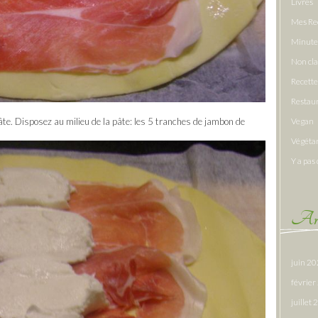
Livres
Mes Re
Minute
Non cl
Recette
Restau
âte. Disposez au milieu de la pâte: les 5 tranches de jambon de
Vegan
Végéta
Y a pas 
Arc
juin 2
févrie
juillet