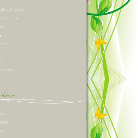
cettes Chez Vous
 Deco - DIY
assé
s
rants
rien
que Paris !!!
hives
026
r 2026
 2025