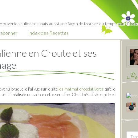
écouvertes culinaires mais aussi une façon de trouver du temps pour l'essent
’abonner
Index des Recettes
talienne en Croute et ses
mage
Pour
venu lorsque je l'ai vue sur le site
les matmat chocolativores
qu'elle
 Je l'ai réalisée un soir ce cette semaine. C'est très aisé, rapide et