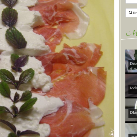
Re
Mes 
Déco
d’im
Melo
Diam
Joye