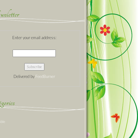
sletter
Enter your email address:
Delivered by
FeedBurner
gories
able