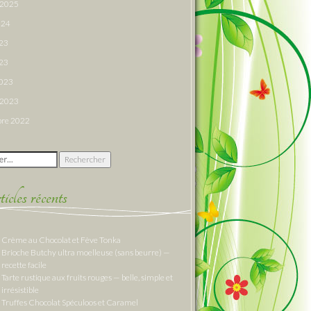
r 2025
024
023
23
2023
r 2023
re 2022
 :
cles récents
Crème au Chocolat et Fève Tonka
Brioche Butchy ultra moelleuse (sans beurre) —
recette facile
Tarte rustique aux fruits rouges — belle, simple et
irrésistible
Truffes Chocolat Spéculoos et Caramel