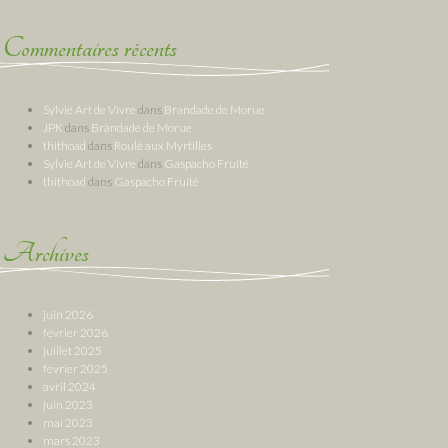
Commentaires récents
Sylvie Art de Vivre
dans
Brandade de Morue
JPK
dans
Brandade de Morue
thithoad
dans
Roulé aux Myrtilles
Sylvie Art de Vivre
dans
Gaspacho Fruité
thithoad
dans
Gaspacho Fruité
Archives
juin 2026
février 2026
juillet 2025
février 2025
avril 2024
juin 2023
mai 2023
mars 2023