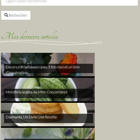
Rechercher
Mes derniers articles
Décors d’#Halloween avec 3 fois rien et un brin
d’imagination
Melothria scabra ou Mini-Concombres
Diamants, Un Livre Une Recette