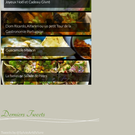
Joyeux Noël et Cadeau Givré
Dom Ricardo, Alfarim ou un petit Tour de la
Gastronomie Portugaise
Guacamole Maison
La fameuse Salade de Pâtes
Derniers Tweets
Tweets by @SylvieArtdVivre