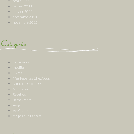
mars 2011
février 2011
janvier 2011
décembre 2010
novembre 2010
Catégories
Inclassable
Insolite
Livres
Mes Recettes Chez Vous
Minute Deco – DIY
Non classé
Recettes
Restaurants
Vegan
Végétarien
Y a pas que Paris !!!