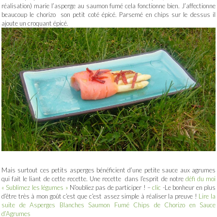
réalisation) marie l’asperge au saumon fumé cela fonctionne bien. J’affectionne
beaucoup le chorizo son petit coté épicé. Parsemé en chips sur le dessus il
ajoute un croquant épicé.
Mais surtout ces petits asperges bénéficient d’une petite sauce aux agrumes
qui fait le liant de cette recette. Une recette dans l’esprit de notre
défi du moi
« Sublimez les légumes »
N’oubliez pas de participer ! –
clic
-Le bonheur en plus
d’être très à mon goût c’est que c’est assez simple à réaliser la preuve !
Lire la
suite de Asperges Blanches Saumon Fumé Chips de Chorizo en Sauce
d’Agrumes