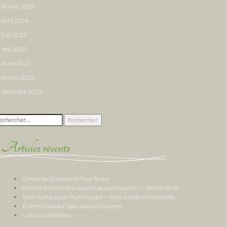
février 2025
avril 2024
juin 2023
mai 2023
mars 2023
février 2023
décembre 2022
chercher :
Articles récents
Crème au Chocolat et Fève Tonka
Brioche Butchy ultra moelleuse (sans beurre) — recette facile
Tarte rustique aux fruits rouges — belle, simple et irrésistible
Truffes Chocolat Spéculoos et Caramel
Cake aux Noisettes