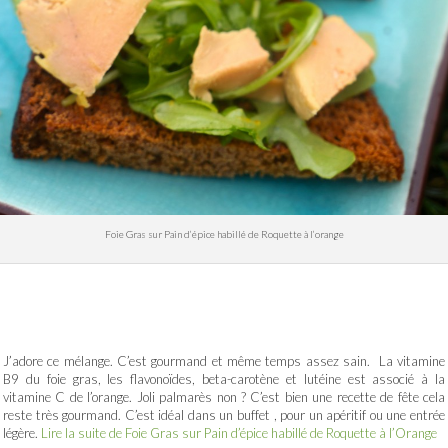
Foie Gras sur Pain d’épice habillé de Roquette à l’orange
J’adore ce mélange. C’est gourmand et même temps assez sain. La vitamine
B9 du foie gras, les flavonoïdes, beta-carotène et lutéine est associé à la
vitamine C de l’orange. Joli palmarès non ? C’est bien une recette de fête cela
reste très gourmand. C’est idéal dans un buffet , pour un apéritif ou une entrée
légère.
Lire la suite de Foie Gras sur Pain d’épice habillé de Roquette à l’Orange