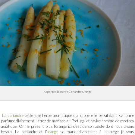
Asperges Blanches Coriandre Orange
La coriandre
cette jolie herbe aromatique qui rappelle le persil dans sa forme
parfume divinement l’arroz de marisco au Portugal et ravive nombre de recettes
asiatique. On ne présent plus l’orange ici c’est de son zeste dont nous avons
besoin. La coriandre et l’
orange
se marie divinement à l’asperge je vous