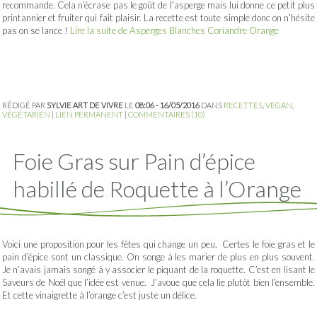
recommande. Cela n’écrase pas le goût de l’asperge mais lui donne ce petit plus
printannier et fruiter qui fait plaisir. La recette est toute simple donc on n’hésite
pas on se lance !
Lire la suite de Asperges Blanches Coriandre Orange
RÉDIGÉ PAR
SYLVIE ART DE VIVRE
LE
08:06 - 16/05/2016
DANS
RECETTES
,
VEGAN
,
VÉGÉTARIEN
|
LIEN PERMANENT
|
COMMENTAIRES (10)
Foie Gras sur Pain d’épice
habillé de Roquette à l’Orange
Voici une proposition pour les fêtes qui change un peu. Certes le foie gras et le
pain d’épice sont un classique. On songe à les marier de plus en plus souvent.
Je n’avais jamais songé à y associer le piquant de la roquette. C’est en lisant le
Saveurs de Noël que l’idée est venue. J’avoue que cela lie plutôt bien l’ensemble.
Et cette vinaigrette à l’orange c’est juste un délice.