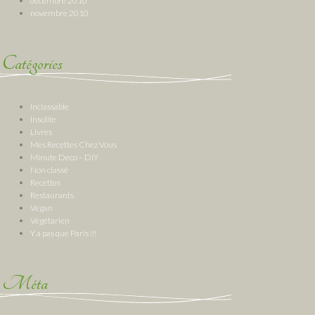
décembre 2010
novembre 2010
Catégories
Inclassable
Insolite
Livres
Mes Recettes Chez Vous
Minute Deco – DIY
Non classé
Recettes
Restaurants
Vegan
Végétarien
Y a pas que Paris !!!
Méta