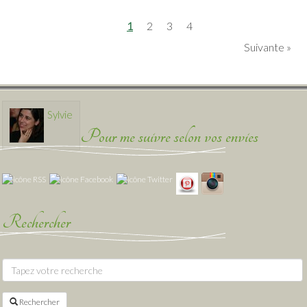
1
2
3
4
Suivante
Sylvie
Pour me suivre selon vos envies
Rechercher
Rechercher