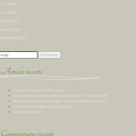
juin 2023
mai 2023
mars 2023
février 2023
décembre 2022
chercher :
Articles récents
Crème au Chocolat et Fève Tonka
Brioche Butchy ultra moelleuse (sans beurre) — recette facile
Tarte rustique aux fruits rouges — belle, simple et irrésistible
Truffes Chocolat Spéculoos et Caramel
Cake aux Noisettes
Commentaires récents