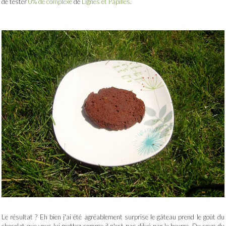
de tester
0% de complexe
de
Lignes et Papilles
.
Le résultat ? Eh bien j'ai été agréablement surprise le gâteau prend le goût du