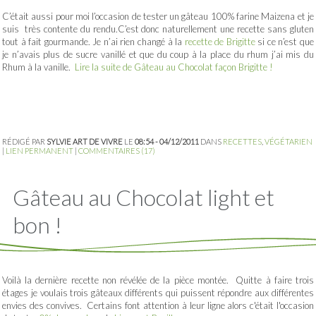
C’était aussi pour moi l’occasion de tester un gâteau 100% farine Maizena et je
suis très contente du rendu.C’est donc naturellement une recette sans gluten
tout à fait gourmande. Je n’ai rien changé à la
recette de Brigitte
si ce n’est que
je n’avais plus de sucre vanillé et que du coup à la place du rhum j’ai mis du
Rhum à la vanille.
Lire la suite de Gâteau au Chocolat façon Brigitte !
RÉDIGÉ PAR
SYLVIE ART DE VIVRE
LE
08:54 - 04/12/2011
DANS
RECETTES
,
VÉGÉTARIEN
|
LIEN PERMANENT
|
COMMENTAIRES (17)
Gâteau au Chocolat light et
bon !
Voilà la dernière recette non révélée de la pièce montée. Quitte à faire trois
étages je voulais trois gâteaux différents qui puissent répondre aux différentes
envies des convives. Certains font attention à leur ligne alors c'était l'occasion