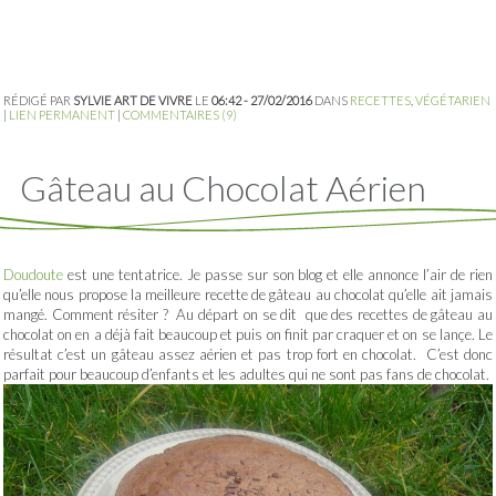
RÉDIGÉ PAR
SYLVIE ART DE VIVRE
LE
06:42 - 27/02/2016
DANS
RECETTES
,
VÉGÉTARIEN
|
LIEN PERMANENT
|
COMMENTAIRES (9)
Gâteau au Chocolat Aérien
Doudoute
est une tentatrice. Je passe sur son blog et elle annonce l’air de rien
qu’elle nous propose la meilleure recette de gâteau au chocolat qu’elle ait jamais
mangé. Comment résiter ? Au départ on se dit que des recettes de gâteau au
chocolat on en a déjà fait beaucoup et puis on finit par craquer et on se lançe. Le
résultat c’est un gâteau assez aérien et pas trop fort en chocolat. C’est donc
parfait pour beaucoup d’enfants et les adultes qui ne sont pas fans de chocolat.