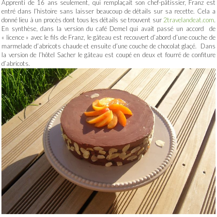
Apprenti de 16 ans seulement, qui remplaçait son chef-pâtissier, Franz est
entré dans l’histoire sans laisser beaucoup de détails sur sa recette. Cela a
donné lieu à un procès dont tous les détails se trouvent sur
2travelandeat.com
.
En synthèse, dans la version du café Demel qui avait passé un accord de
« licence » avec le fils de Franz, le gâteau est recouvert d’abord d’une couche de
marmelade d’abricots chaude et ensuite d’une couche de chocolat glaçé. Dans
la version de l’hôtel Sacher le gâteau est coupé en deux et fourré de confiture
d’abricots.