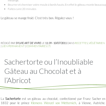
mélange.
Beurrer et chemiser votre moule à bords hauts. En effet le gâteau monte beaucou
Faites cuire 20 minutes
Le gâteau se mange froid. C'est très bon. Régalez-vous !
RÉDIGÉ PAR
SYLVIE ART DE VIVRE
LE
11:39 - 10/07/2011
DANS
RECETTES
,
VÉGÉTARIEN
|
LIEN PERMANENT
|
COMMENTAIRES (7)
Sachertorte ou l’Inoubliable
Gâteau au Chocolat et à
l’Abricot
La
Sachertorte
est un gâteau au chocolat, confectionné par Franz Sacher en
1832 pour le prince
Klemens Wenzel von Metternich
, à Vienne, Autriche.