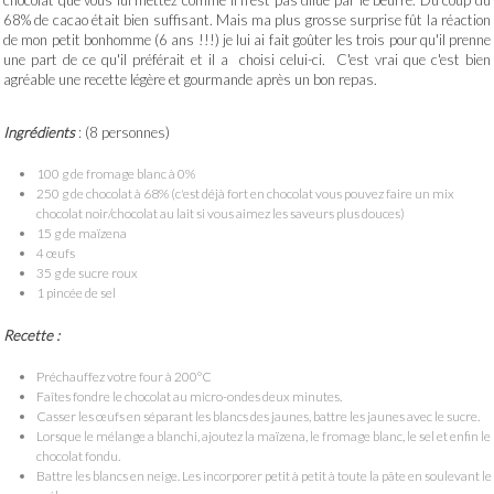
chocolat que vous lui mettez comme il n'est pas dilué par le beurre. Du coup du
68% de cacao était bien suffisant. Mais ma plus grosse surprise fût la réaction
de mon petit bonhomme (6 ans !!!) je lui ai fait goûter les trois pour qu'il prenne
une part de ce qu'il préférait et il a choisi celui-ci. C'est vrai que c'est bien
agréable une recette légère et gourmande après un bon repas.
Ingrédients
: (8 personnes)
100 g de fromage blanc à 0%
250 g de chocolat à 68% (c'est déjà fort en chocolat vous pouvez faire un mix
chocolat noir/chocolat au lait si vous aimez les saveurs plus douces)
15 g de maïzena
4 œufs
35 g de sucre roux
1 pincée de sel
Recette :
Préchauffez votre four à 200°C
Faîtes fondre le chocolat au micro-ondes deux minutes.
Casser les œufs en séparant les blancs des jaunes, battre les jaunes avec le sucre.
Lorsque le mélange a blanchi, ajoutez la maïzena, le fromage blanc, le sel et enfin le
chocolat fondu.
Battre les blancs en neige. Les incorporer petit à petit à toute la pâte en soulevant le