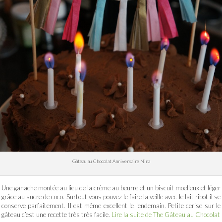
Gâteau au Chocolat Anniversaire Nina
Une ganache montée au lieu de la crème au beurre et un biscuit moelleux et léger
grâce au sucre de coco. Surtout vous pouvez le faire la veille avec le lait ribot il se
conserve parfaitement. Il est même excellent le lendemain. Petite cerise sur le
gâteau c’est une recette très très facile.
Lire la suite de The Gâteau au Chocolat