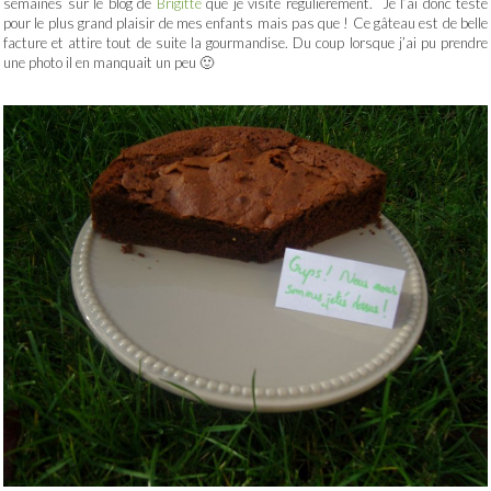
semaines sur le blog de
Brigitte
que je visite régulièrement. Je l’ai donc testé
pour le plus grand plaisir de mes enfants mais pas que ! Ce gâteau est de belle
facture et attire tout de suite la gourmandise. Du coup lorsque j’ai pu prendre
une photo il en manquait un peu 🙂