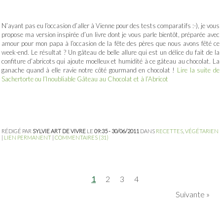
N’ayant pas eu l’occasion d’aller à Vienne pour des tests comparatifs :-), je vous
propose ma version inspirée d’un livre dont je vous parle bientôt, préparée avec
amour pour mon papa à l’occasion de la fête des pères que nous avons fêté ce
week-end. Le résultat ? Un gâteau de belle allure qui est un délice du fait de la
confiture d’abricots qui ajoute moelleux et humidité à ce gâteau au chocolat. La
ganache quand à elle ravie notre côté gourmand en chocolat !
Lire la suite de
Sachertorte ou l’Inoubliable Gâteau au Chocolat et à l’Abricot
RÉDIGÉ PAR
SYLVIE ART DE VIVRE
LE
09:35 - 30/06/2011
DANS
RECETTES
,
VÉGÉTARIEN
|
LIEN PERMANENT
|
COMMENTAIRES (31)
1
2
3
4
Suivante