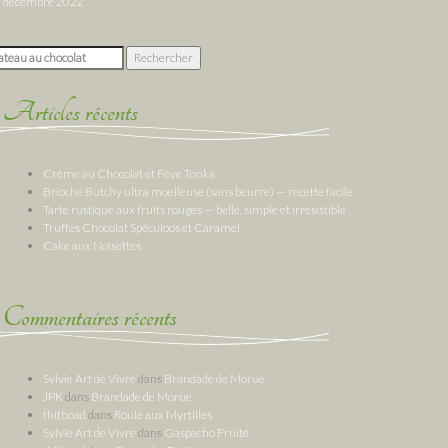
décembre 2022
chercher :
Articles récents
Crème au Chocolat et Fève Tonka
Brioche Butchy ultra moelleuse (sans beurre) — recette facile
Tarte rustique aux fruits rouges — belle, simple et irrésistible
Truffes Chocolat Spéculoos et Caramel
Cake aux Noisettes
Commentaires récents
Sylvie Art de Vivre
dans
Brandade de Morue
JPK
dans
Brandade de Morue
thithoad
dans
Roulé aux Myrtilles
Sylvie Art de Vivre
dans
Gaspacho Fruité