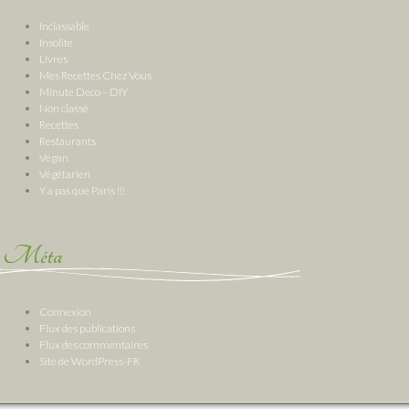
Inclassable
Insolite
Livres
Mes Recettes Chez Vous
Minute Deco – DIY
Non classé
Recettes
Restaurants
Vegan
Végétarien
Y a pas que Paris !!!
Méta
Connexion
Flux des publications
Flux des commentaires
Site de WordPress-FR