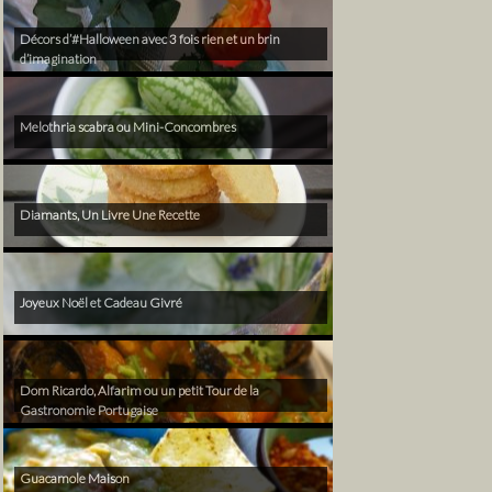
Décors d’#Halloween avec 3 fois rien et un brin
d’imagination
Melothria scabra ou Mini-Concombres
Diamants, Un Livre Une Recette
Joyeux Noël et Cadeau Givré
Dom Ricardo, Alfarim ou un petit Tour de la
Gastronomie Portugaise
Guacamole Maison