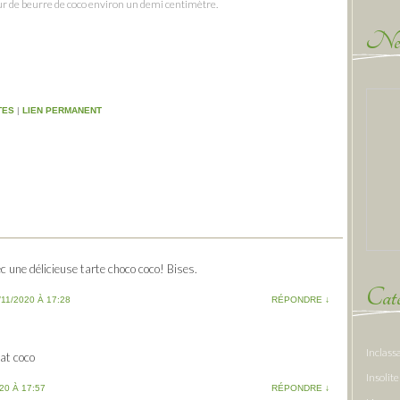
eur de beurre de coco environ un demi centimètre.
New
TES
|
LIEN PERMANENT
 une délicieuse tarte choco coco! Bises.
Caté
/11/2020 À 17:28
RÉPONDRE
↓
Inclass
at coco
Insolite
20 À 17:57
RÉPONDRE
↓