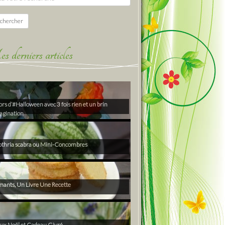
chercher
derniers articles
rs d’#Halloween avec 3 fois rien et un brin
agination
thria scabra ou Mini-Concombres
ants, Un Livre Une Recette
ux Noël et Cadeau Givré