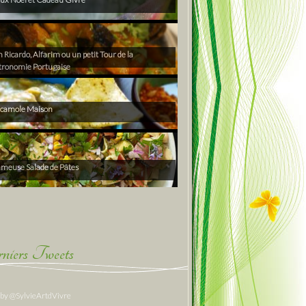
Ricardo, Alfarim ou un petit Tour de la
tronomie Portugaise
camole Maison
ameuse Salade de Pâtes
niers Tweets
 by @SylvieArtdVivre