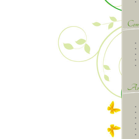
Comm
Arc