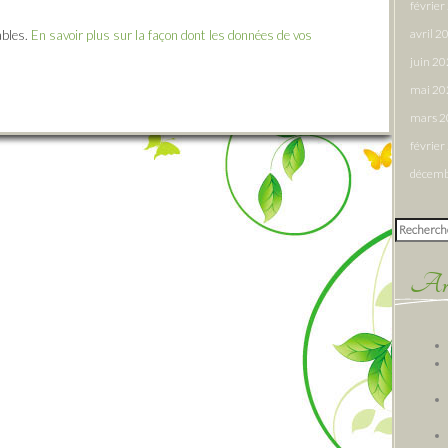
févrie
avril 2
ables.
En savoir plus sur la façon dont les données de vos
juin 2
mai 20
mars 
févrie
décemb
Rechercher
Arti