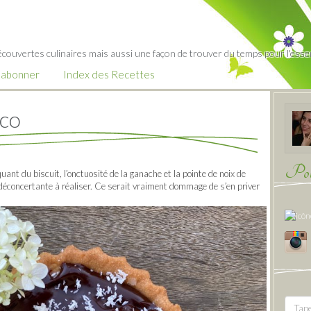
écouvertes culinaires mais aussi une façon de trouver du temps pour l'essent
’abonner
Index des Recettes
oco
Pour
ant du biscuit, l’onctuosité de la ganache et la pointe de noix de
déconcertante à réaliser. Ce serait vraiment dommage de s’en priver