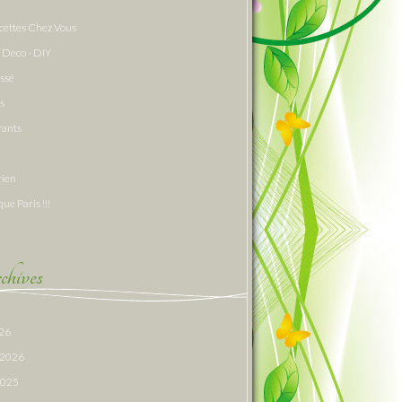
cettes Chez Vous
 Deco - DIY
assé
s
rants
rien
que Paris !!!
hives
026
r 2026
 2025