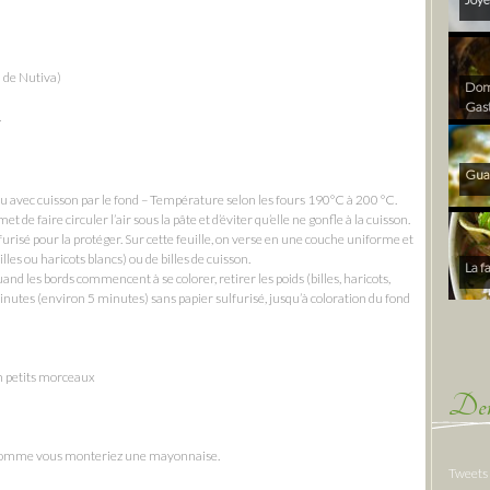
i de Nutiva)
Dom 
Gas
.
Gua
u avec cuisson par le fond – Température selon les fours 190°C à 200 °C.
t de faire circuler l’air sous la pâte et d’éviter qu’elle ne gonfle à la cuisson.
furisé pour la protéger. Sur cette feuille, on verse en une couche uniforme et
lles ou haricots blancs) ou de billes de cuisson.
La f
d les bords commencent à se colorer, retirer les poids (billes, haricots,
inutes (environ 5 minutes) sans papier sulfurisé, jusqu’à coloration du fond
n petits morceaux
Der
t comme vous monteriez une mayonnaise.
Tweets