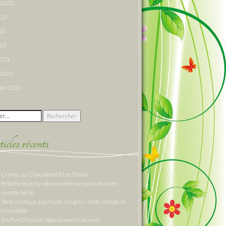
r 2025
024
023
23
2023
r 2023
re 2022
 :
cles récents
Crème au Chocolat et Fève Tonka
Brioche Butchy ultra moelleuse (sans beurre) —
recette facile
Tarte rustique aux fruits rouges — belle, simple et
irrésistible
Truffes Chocolat Spéculoos et Caramel