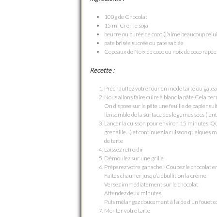
100g de Chocolat
15 ml Crème soja
beurre ou purée de coco (j’aime beaucoup celu
pate brisée sucrée ou pate sablée
Copeaux de Noix de coco ou noix de coco râpée
Recette :
Préchauffez votre four en mode tarte ou gâtea
Nous allons faire cuire à blanc la pâte Cela perme
On dispose sur la pâte une feuille de papier sul
l’ensemble de la surface des légumes secs (lenti
Lancer la cuisson pour environ 15 minutes. Quan
grenaille…) et continuez la cuisson quelques m
de tarte
Laissez refroidir
Démoulez sur une grille
Préparez votre ganache : Coupez le chocolat e
Faîtes chauffer jusqu’à ébullition la crème
Versez immédiatement sur le chocolat
Attendez deux minutes
Puis mélangez doucement à l’aide d’un foue
Monter votre tarte