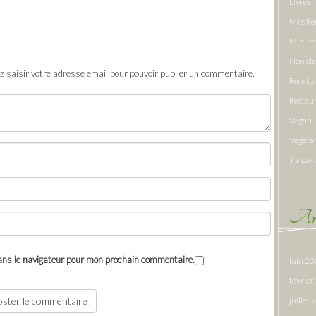
Livres
Mes Re
Minute
Non cl
ez saisir votre adresse email pour pouvoir publier un commentaire.
Recette
Restau
Vegan
Végéta
Y a pas 
Arc
ans le navigateur pour mon prochain commentaire.
juin 2
févrie
juillet