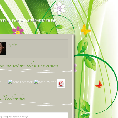
iel … un certain art de vivre en fait
Sylvie
 me suivre selon vos envies
Rechercher