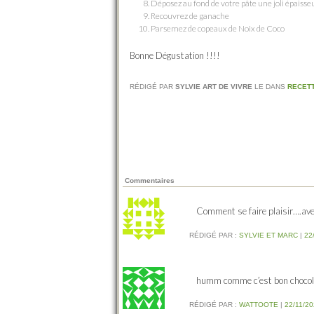
Déposez au fond de votre pâte une joli épaiss
Recouvrez de ganache
Parsemez de copeaux de Noix de Coco
Bonne Dégustation !!!!
RÉDIGÉ PAR
SYLVIE ART DE VIVRE
LE
DANS
RECET
Commentaires
Comment se faire plaisir….avec
RÉDIGÉ PAR :
SYLVIE ET MARC
|
22
humm comme c’est bon chocol
RÉDIGÉ PAR :
WATTOOTE
|
22/11/20