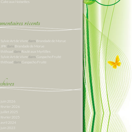
Cake aux Noisettes
entaires récents
Sylvie Art de Vivre
dans
Brandade de Morue
JPK
dans
Brandade de Morue
thithoad
dans
Roulé aux Myrtilles
Sylvie Art de Vivre
dans
Gaspacho Fruité
thithoad
dans
Gaspacho Fruité
hives
juin 2026
février 2026
juillet 2025
février 2025
avril 2024
juin 2023