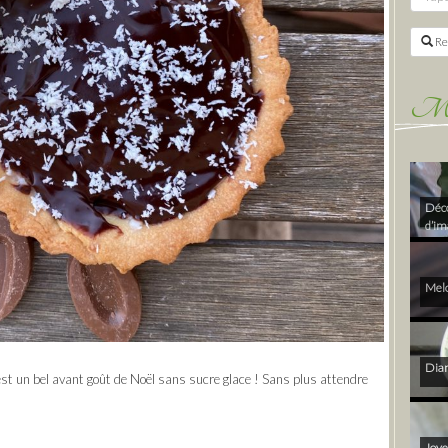
Re
Mes 
Déco
d’im
Melo
Diam
c’est un bel avant goût de Noël sans sucre glace ! Sans plus attendre
Joye