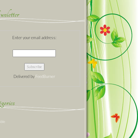
sletter
Enter your email address:
Delivered by
FeedBurner
gories
able