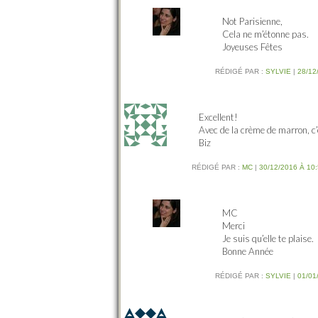
Not Parisienne,
Cela ne m’étonne pas.
Joyeuses Fêtes
RÉDIGÉ PAR :
SYLVIE
|
28/12
Excellent!
Avec de la crème de marron, c’
Biz
RÉDIGÉ PAR :
MC
|
30/12/2016 À 10
MC
Merci
Je suis qu’elle te plaise.
Bonne Année
RÉDIGÉ PAR :
SYLVIE
|
01/01