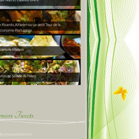
Ricardo, Alfarim ou un petit Tour de la
tronomie Portugaise
camole Maison
ameuse Salade de Pâtes
niers Tweets
 by @SylvieArtdVivre