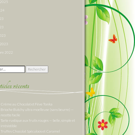
r 2025
024
023
23
2023
r 2023
re 2022
 :
cles récents
Crème au Chocolat et Fève Tonka
Brioche Butchy ultra moelleuse (sans beurre) —
recette facile
Tarte rustique aux fruits rouges — belle, simple et
irrésistible
Truffes Chocolat Spéculoos et Caramel