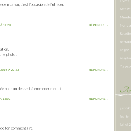
Livres
 de marron, c’est l’occasion de l’utiliser.
Mes Re
Minute
Non cl
 À 11:23
RÉPONDRE
↓
Recette
Restau
sation.
Vegan
une photo !
Végéta
Y a pas 
/2016 À 22:33
RÉPONDRE
↓
Arc
idée pour un dessert à emmener merciii
À 13:02
RÉPONDRE
↓
juin 2
févrie
juillet
 de ton commentaire.