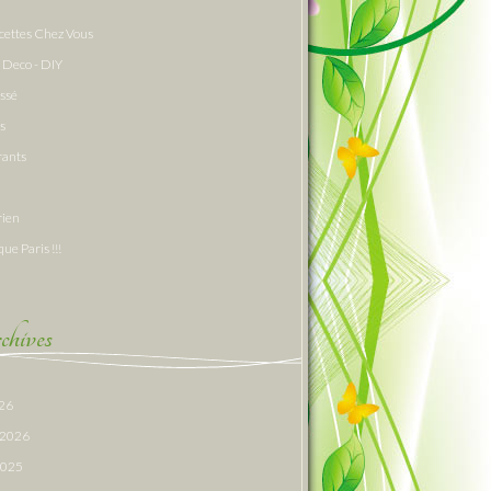
cettes Chez Vous
 Deco - DIY
assé
s
rants
rien
que Paris !!!
hives
026
r 2026
 2025