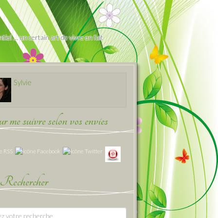
iel … un certain art de vivre en fait
Sylvie
 me suivre selon vos envies
Rechercher