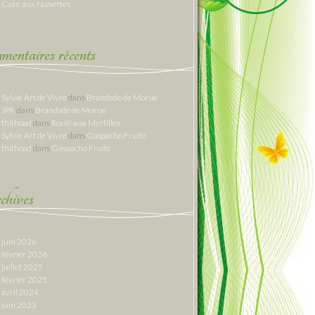
Cake aux Noisettes
entaires récents
Sylvie Art de Vivre
dans
Brandade de Morue
JPK
dans
Brandade de Morue
thithoad
dans
Roulé aux Myrtilles
Sylvie Art de Vivre
dans
Gaspacho Fruité
thithoad
dans
Gaspacho Fruité
hives
juin 2026
février 2026
juillet 2025
février 2025
avril 2024
juin 2023