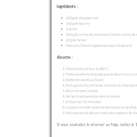
Ingrédients :
200g de chocolat noir
160g de beurre
3 oeufs
500g de crème de marrons (C’est la crème de m
20g de farine
Marrons Glacés (optionnels pour le décors)
Recette :
Préchauffez le four à 180°C.
Faites fondre le chocolat puis le beurre au mic
Battez les oeufs au fouet.
Puis ajoutez la crème de marrons, le chocolat fo
Beurrez votre moule
Versez la préparation dans le moule
Enfournez 30 minutes.
Laissez refroidir avant de démouler et de dégu
Vous pouvez le décorer avec des copeaux de cho
Si vous souhaitez le réserver au frigo, sortez l