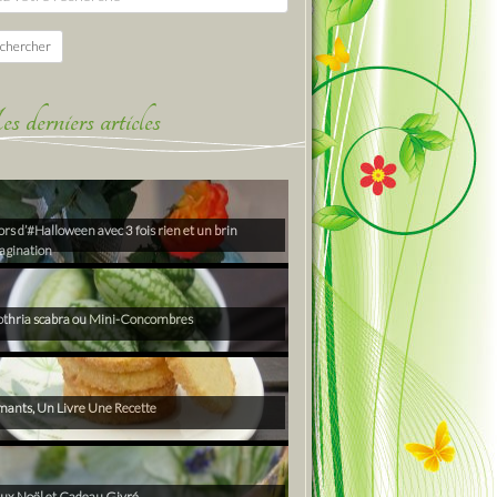
chercher
derniers articles
rs d’#Halloween avec 3 fois rien et un brin
agination
thria scabra ou Mini-Concombres
ants, Un Livre Une Recette
ux Noël et Cadeau Givré