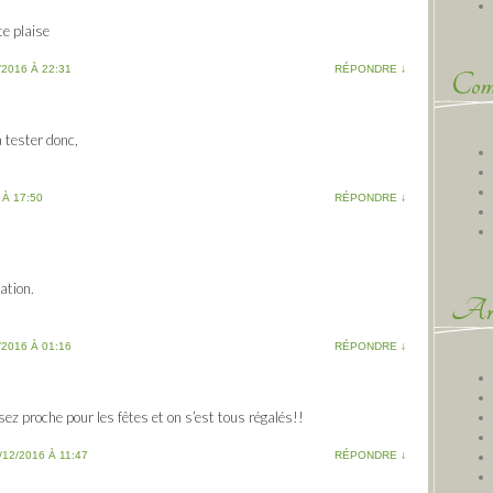
te plaise
/2016 À 22:31
RÉPONDRE
↓
Comm
 à tester donc,
 À 17:50
RÉPONDRE
↓
sation.
Arc
/2016 À 01:16
RÉPONDRE
↓
ssez proche pour les fêtes et on s’est tous régalés!!
/12/2016 À 11:47
RÉPONDRE
↓