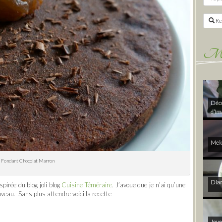
Re
Mes 
Déco
d’im
Melo
Fondant Chocolat Marron
Diam
spirée du blog joli blog
Cuisine Téméraire
. J’avoue que je n’ai qu’une
ouveau. Sans plus attendre voici la recette
Joye