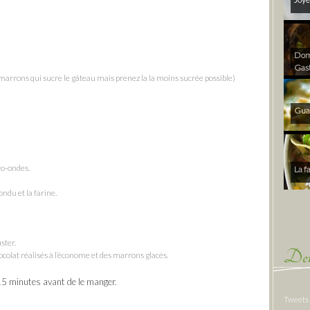
Dom 
Gas
arrons qui sucre le gâteau mais prenez la la moins sucrée possible)
Gua
ro-ondes.
La f
ndu et la farine.
ster.
Der
colat réalisés à l’économe et des marrons glacés.
e 15 minutes avant de le manger.
Tweets