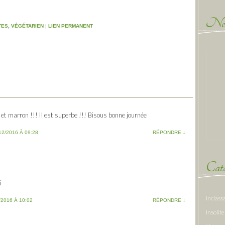
New
TES
,
VÉGÉTARIEN
|
LIEN PERMANENT
 et marron !!! Il est superbe !!! Bisous bonne journée
12/2016 À 09:28
RÉPONDRE
↓
Caté
i
Inclass
/2016 À 10:02
RÉPONDRE
↓
Insolite