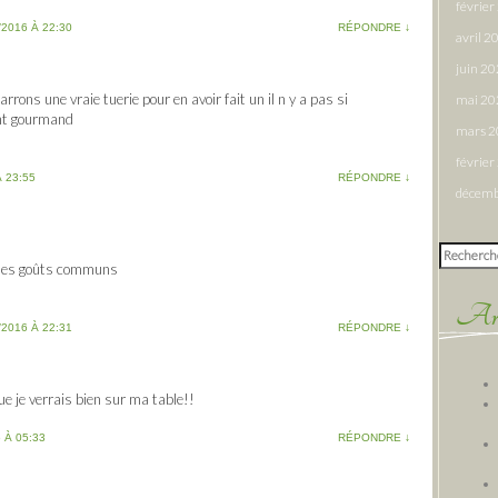
févrie
/2016 À 22:30
RÉPONDRE
↓
avril 2
juin 2
ons une vraie tuerie pour en avoir fait un il n y a pas si
mai 20
ent gourmand
mars 
févrie
À 23:55
RÉPONDRE
↓
décemb
Rechercher
 des goûts communs
Arti
/2016 À 22:31
RÉPONDRE
↓
e je verrais bien sur ma table!!
 À 05:33
RÉPONDRE
↓