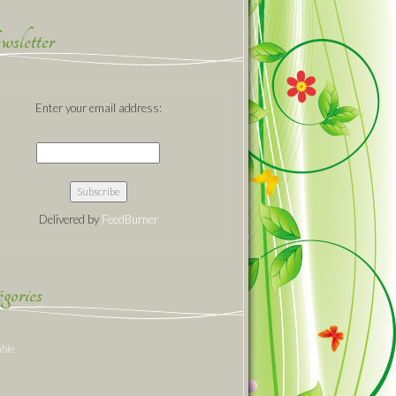
sletter
Enter your email address:
Delivered by
FeedBurner
gories
able