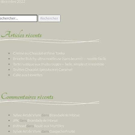
décembre 2022
chercher :
Articles récents
Crème au Chocolat et Fève Tonka
Brioche Butchy ultra moelleuse (sans beurre) — recette facile
Tarte rustique aux fruits rouges — belle, simple et irrésistible
Truffes Chocolat Spéculoos et Caramel
Cake aux Noisettes
Commentaires récents
Sylvie Art de Vivre
dans
Brandade de Morue
JPK
dans
Brandade de Morue
thithoad
dans
Roulé aux Myrtilles
Sylvie Art de Vivre
dans
Gaspacho Fruité