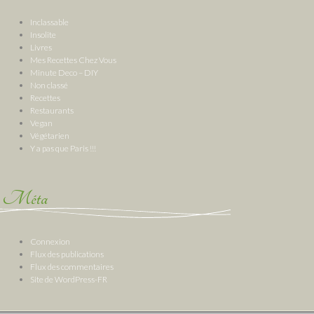
Inclassable
Insolite
Livres
Mes Recettes Chez Vous
Minute Deco – DIY
Non classé
Recettes
Restaurants
Vegan
Végétarien
Y a pas que Paris !!!
Méta
Connexion
Flux des publications
Flux des commentaires
Site de WordPress-FR