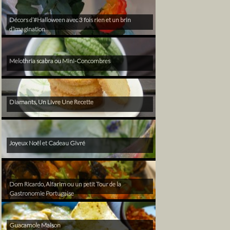
Décors d’#Halloween avec 3 fois rien et un brin
d’imagination
Melothria scabra ou Mini-Concombres
Diamants, Un Livre Une Recette
Joyeux Noël et Cadeau Givré
Dom Ricardo, Alfarim ou un petit Tour de la
Gastronomie Portugaise
Guacamole Maison