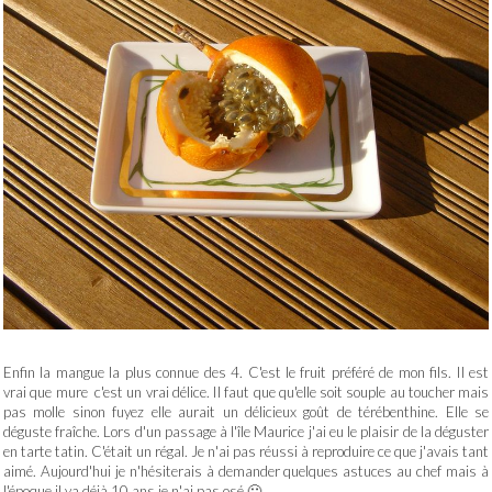
Enfin la mangue la plus connue des 4. C'est le fruit préféré de mon fils. Il est
vrai que mure c'est un vrai délice. Il faut que qu'elle soit souple au toucher mais
pas molle sinon fuyez elle aurait un délicieux goût de térébenthine. Elle se
déguste fraîche. Lors d'un passage à l'île Maurice j'ai eu le plaisir de la déguster
en tarte tatin. C'était un régal. Je n'ai pas réussi à reproduire ce que j'avais tant
aimé. Aujourd'hui je n'hésiterais à demander quelques astuces au chef mais à
l'époque il ya déjà 10 ans je n'ai pas osé 🙂