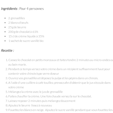
Ingrédients
: Pour 4 personnes
2 grenadilles
2 blancs d'oeufs
25g de beurre
200g de chocolat à 61%
15 cl de crème liquide à 35%
1 sachet de sucre vanillé bio
Recette :
Cassez le chocolat en petits morceaux et faites fondre 2 minutes au micro-ondes o
au bain marie.
Pendant ce temps versez votre crème dans un récipient suffisamment haut pour
contenir votre chinois type verre doseur
Ouvrez vos grenadilles et déposez la pulpe et les pépins dans un chinois.
A l'aide d'une cuillère à café touillez, pressez afin d'obtenir que le jus s'écoule dans
votre crème
Mélangez la crème avec le jus de grenadille
Faites chauffer la crème. Une fois chaude versez la sur le chocolat.
Laissez reposer 2 minutes puis mélangez doucement
Ajoutez le beurre lissez à nouveau
Fouettez les blancs en neige. Ajoutez le sucre vanillé pendant que vous fouettez les