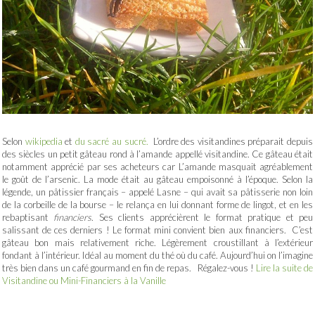
Selon
wikipedia
et
du sacré au sucré.
L’ordre des visitandines préparait depuis
des siècles un petit gâteau rond à l’amande appellé visitandine. Ce gâteau était
notamment apprécié par ses acheteurs car L’amande masquait agréablement
le goût de l’arsenic. La mode était au gâteau empoisonné à l’époque. Selon la
légende, un pâtissier français – appelé Lasne – qui avait sa pâtisserie non loin
de la corbeille de la bourse – le relança en lui donnant forme de lingot, et en les
rebaptisant
financiers
. Ses clients apprécièrent le format pratique et peu
salissant de ces derniers ! Le format mini convient bien aux financiers. C’est
gâteau bon mais relativement riche. Légèrement croustillant à l’extérieur
fondant à l’intérieur. Idéal au moment du thé où du café. Aujourd’hui on l’imagine
très bien dans un café gourmand en fin de repas. Régalez-vous !
Lire la suite de
Visitandine ou Mini-Financiers à la Vanille