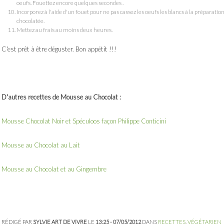
oeufs. Fouettez encore quelques secondes .
Incorporez à l'aide d'un fouet pour ne pas cassez les oeufs les blancs à la préparatio
chocolatée.
Mettez au frais au moins deux heures.
C'est prêt à être déguster. Bon appétit !!!
D'autres recettes de Mousse au Chocolat :
Mousse Chocolat Noir et Spéculoos façon Philippe Conticini
Mousse au Chocolat au Lait
Mousse au Chocolat et au Gingembre
RÉDIGÉ PAR
SYLVIE ART DE VIVRE
LE
13:25 - 07/05/2012
DANS
RECETTES
,
VÉGÉTARIEN