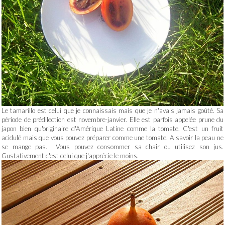
Le tamarillo est celui que je connaissais mais que je n'avais jamais goûté. Sa
période de prédilection est novembre-janvier. Elle est parfois appelée prune du
japon bien qu'originaire d'Amérique Latine comme la tomate. C'est un fruit
acidulé mais que vous pouvez préparer comme une tomate. A savoir la peau ne
se mange pas. Vous pouvez consommer sa chair ou utilisez son jus.
Gustativement c'est celui que j'apprécie le moins.