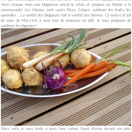
Ainsi chaque mois une blogueuse prend le relais et propose un thème à la
communauté. Les thèmes sont variés Pizza, Crêpes, sublimer les fruits, les
quenelles … La variété des blogueurs fait la variété des thèmes. Ce mois-ci le joli
de mois de Mai c'est à mon tour de proposer un défi. Je vous proposer de
sublimer les légumes !
Alors voilà, je vous invite à nous faire saliver, baver d'envie devant vos plus