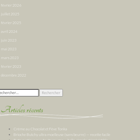
février 2026
juillet 2025
février 2025
avril 2024
juin 2023
mai 2023
mars 2023
février 2023
décembre 2022
chercher :
Articles récents
Crème au Chocolat et Fève Tonka
Brioche Butchy ultra moelleuse (sans beurre) — recette facile