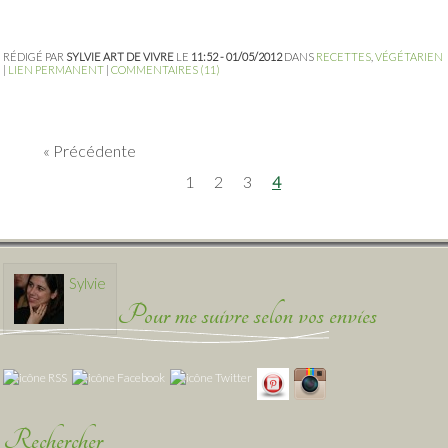
RÉDIGÉ PAR
SYLVIE ART DE VIVRE
LE
11:52 - 01/05/2012
DANS
RECETTES
,
VÉGÉTARIEN
|
LIEN PERMANENT
|
COMMENTAIRES (11)
Précédente
1
2
3
4
Sylvie
Pour me suivre selon vos envies
Rechercher