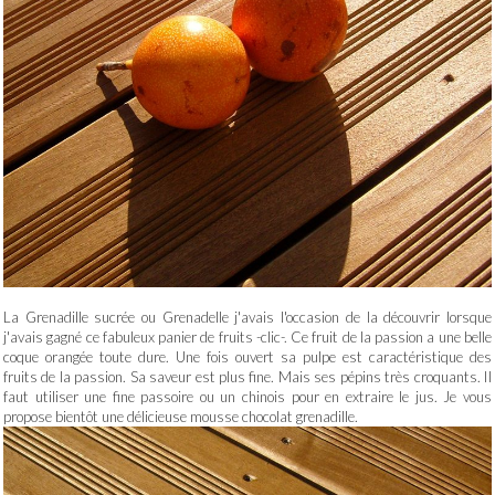
La Grenadille sucrée ou Grenadelle j'avais l'occasion de la découvrir lorsque
j'avais gagné ce fabuleux panier de fruits -clic-. Ce fruit de la passion a une belle
coque orangée toute dure. Une fois ouvert sa pulpe est caractéristique des
fruits de la passion. Sa saveur est plus fine. Mais ses pépins très croquants. Il
faut utiliser une fine passoire ou un chinois pour en extraire le jus. Je vous
propose bientôt une délicieuse mousse chocolat grenadille.