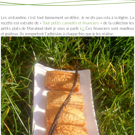
Les visitandine, c’est tout bonnement un délice. Je ne dis pas cela à la légère. La
recette est extraite de «
Tout petits cannelés et financiers
» de la collection les
petits plats de Marabout dont je vous ai parlé
ic
i
.
Ces financiers sont moelleux
et goûteux. Ils remportent l’adhésion à chaque fois que je les réalise.