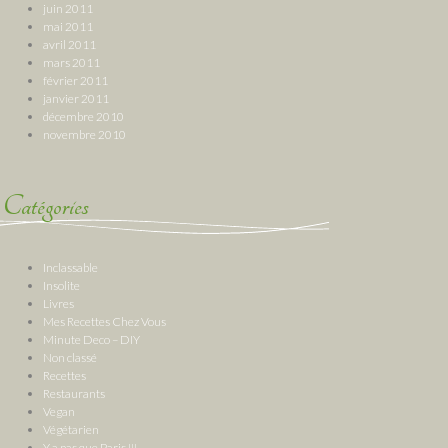
juin 2011
mai 2011
avril 2011
mars 2011
février 2011
janvier 2011
décembre 2010
novembre 2010
Catégories
Inclassable
Insolite
Livres
Mes Recettes Chez Vous
Minute Deco – DIY
Non classé
Recettes
Restaurants
Vegan
Végétarien
Y a pas que Paris !!!