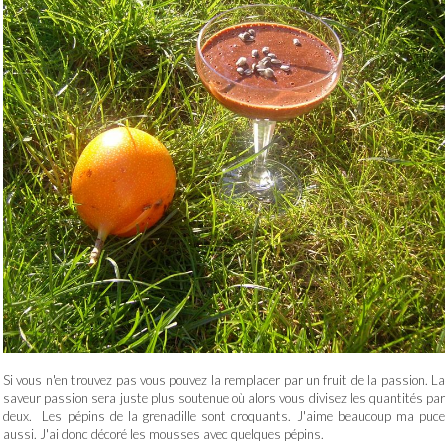
Si vous n'en trouvez pas vous pouvez la remplacer par un fruit de la passion. La
saveur passion sera juste plus soutenue où alors vous divisez les quantités par
deux. Les pépins de la grenadille sont croquants. J'aime beaucoup ma puce
aussi. J'ai donc décoré les mousses avec quelques pépins.