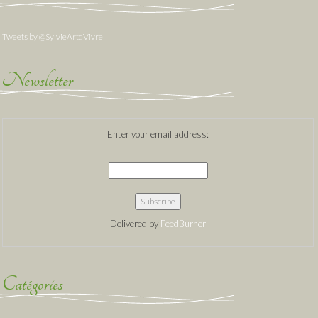
Tweets by @SylvieArtdVivre
Newsletter
Enter your email address:
Delivered by
FeedBurner
Catégories