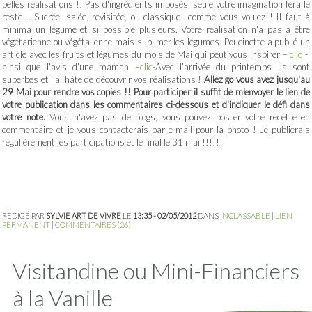
belles réalisations !! Pas d'ingrédients imposés, seule votre imagination fera le
reste .. Sucrée, salée, revisitée, ou classique comme vous voulez ! Il faut à
minima un légume et si possible plusieurs. Votre réalisation n'a pas à être
végétarienne ou végétalienne mais sublimer les légumes. Poucinette a publié un
article avec les fruits et légumes du mois de Mai qui peut vous inspirer –
clic
-
ainsi que l'avis d'une maman –
clic
-Avec l'arrivée du printemps ils sont
superbes et j'ai hâte de découvrir vos réalisations !
Allez go vous avez jusqu'au
29 Mai pour rendre vos copies !! Pour participer il suffit de m'envoyer le lien de
votre publication dans les commentaires ci-dessous et d'indiquer le défi dans
votre note.
Vous n'avez pas de blogs, vous pouvez poster votre recette en
commentaire et je vous contacterais par e-mail pour la photo ! Je publierais
régulièrement les participations et le final le 31 mai !!!!!
RÉDIGÉ PAR
SYLVIE ART DE VIVRE
LE
13:35 - 02/05/2012
DANS
INCLASSABLE
|
LIEN
PERMANENT
|
COMMENTAIRES (26)
Visitandine ou Mini-Financiers
à la Vanille