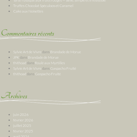
Tarte rustique aux fruits rouges — belle, simple et irrésistible
Truffes Chocolat Spéculoos et Caramel
Cake aux Noisettes
Commentaires récents
Sylvie Art de Vivre
dans
Brandade de Morue
JPK
dans
Brandade de Morue
thithoad
dans
Roulé aux Myrtilles
Sylvie Art de Vivre
dans
Gaspacho Fruité
thithoad
dans
Gaspacho Fruité
Archives
juin 2026
février 2026
juillet 2025
février 2025
avril 2024