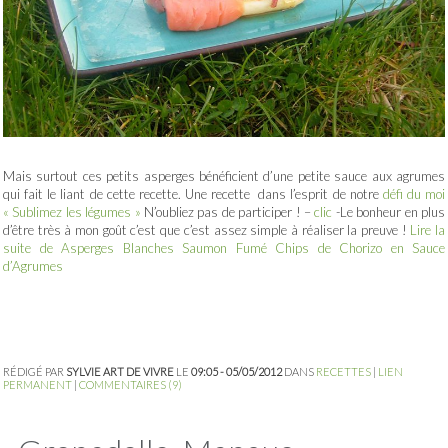
Mais surtout ces petits asperges bénéficient d’une petite sauce aux agrumes
qui fait le liant de cette recette. Une recette dans l’esprit de notre
défi du moi
« Sublimez les légumes »
N’oubliez pas de participer ! –
clic
-Le bonheur en plus
d’être très à mon goût c’est que c’est assez simple à réaliser la preuve !
Lire la
suite de Asperges Blanches Saumon Fumé Chips de Chorizo en Sauce
d’Agrumes
RÉDIGÉ PAR
SYLVIE ART DE VIVRE
LE
09:05 - 05/05/2012
DANS
RECETTES
|
LIEN
PERMANENT
|
COMMENTAIRES (9)