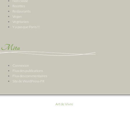
Non classé
Recettes
Restaurants
Vegan
Végétarien
Y a pas que Paris !!!
Méta
Connexion
Flux des publications
Flux des commentaires
Site de WordPress-FR
Art de Vivre