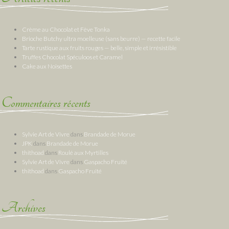
Crème au Chocolat et Fève Tonka
Brioche Butchy ultra moelleuse (sans beurre) — recette facile
Tarte rustique aux fruits rouges — belle, simple et irrésistible
Truffes Chocolat Spéculoos et Caramel
Cake aux Noisettes
Commentaires récents
Sylvie Art de Vivre
dans
Brandade de Morue
JPK
dans
Brandade de Morue
thithoad
dans
Roulé aux Myrtilles
Sylvie Art de Vivre
dans
Gaspacho Fruité
thithoad
dans
Gaspacho Fruité
Archives