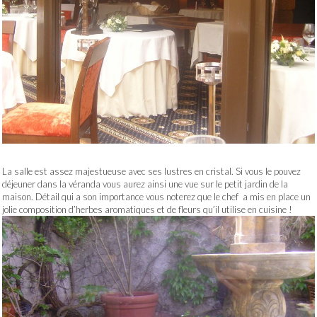
La salle est assez majestueuse avec ses lustres en cristal. Si vous le pouvez
déjeuner dans la véranda vous aurez ainsi une vue sur le petit jardin de la
maison. Détail qui a son importance vous noterez que le chef a mis en place un
jolie composition d’herbes aromatiques et de fleurs qu’il utilise en cuisine !