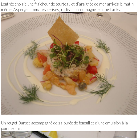
L’entrée choisie une fraîcheur de tourteau et d’araignée de mer arrivés le matin
même. Asperges; tomates cerises, radis … accompagne les crustacés.
Un rouget Barbet accompagné de sa purée de fenouil et d’une emulsion à la
pomme suit.