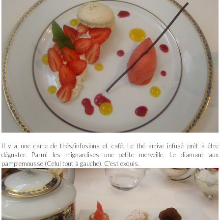
Il y a une carte de thés/infusions et café. Le thé arrive infusé prêt à être
déguster. Parmi les mignardises une petite merveille. Le diamant aux
pamplemousse (Celui tout à gauche). C’est exquis.