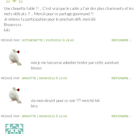
Une chouette table !! .. C’est vrai que le cadre a l’air des plus charmants et les
mets délicats !! .. Merciii pour ce partage gourmand !!
Je retiens ta participation pour le prochain défi, merciiiii
Bisoussss
kiki
RÉDIGÉ PAR :
KITCHENETTE
|
31/05/2012 À 19:43
RÉPONDRE
↓
moi je me laisserai volontier tenter par cette aventure
bisous
RÉDIGÉ PAR :
BRIGITTE
|
08/06/2012 À 12:03
RÉPONDRE
↓
vla mon desert pour ce soir ??? merchii hiii
biss
RÉDIGÉ PAR :
BRIGITTE
|
08/06/2012 À 12:04
RÉPONDRE
↓