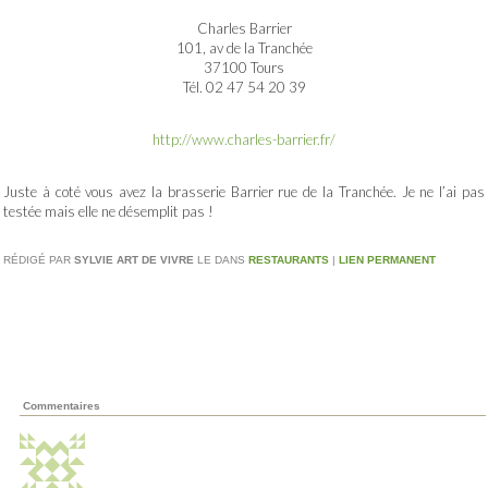
Charles Barrier
101, av de la Tranchée
37100 Tours
Tél. 02 47 54 20 39
http://www.charles-barrier.fr/
Juste à coté vous avez la brasserie Barrier rue de la Tranchée. Je ne l’ai pas
testée mais elle ne désemplit pas !
RÉDIGÉ PAR
SYLVIE ART DE VIVRE
LE
DANS
RESTAURANTS
|
LIEN PERMANENT
Commentaires