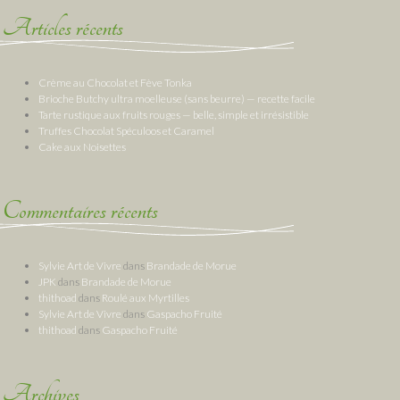
Articles récents
Crème au Chocolat et Fève Tonka
Brioche Butchy ultra moelleuse (sans beurre) — recette facile
Tarte rustique aux fruits rouges — belle, simple et irrésistible
Truffes Chocolat Spéculoos et Caramel
Cake aux Noisettes
Commentaires récents
Sylvie Art de Vivre
dans
Brandade de Morue
JPK
dans
Brandade de Morue
thithoad
dans
Roulé aux Myrtilles
Sylvie Art de Vivre
dans
Gaspacho Fruité
thithoad
dans
Gaspacho Fruité
Archives