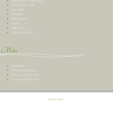
Mes Recettes Chez Vous
Minute Deco – DIY
Non classé
Recettes
Restaurants
Vegan
Végétarien
Y a pas que Paris !!!
Méta
Connexion
Flux des publications
Flux des commentaires
Site de WordPress-FR
Art de Vivre