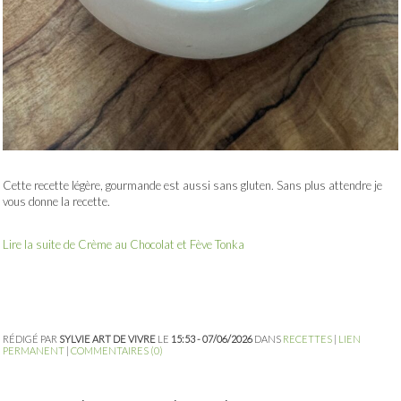
Cette recette légère, gourmande est aussi sans gluten. Sans plus attendre je
vous donne la recette.
Lire la suite de Crème au Chocolat et Fève Tonka
RÉDIGÉ PAR
SYLVIE ART DE VIVRE
LE
15:53 - 07/06/2026
DANS
RECETTES
|
LIEN
PERMANENT
|
COMMENTAIRES (0)