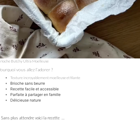
rioche Butchy Ultra Moelleuse
ourquoi vous allez l’adorer ?
Texture incroyablement moelleuse et filante
Brioche sans beurre
Recette facile et accessible
Parfaite à partager en famille
Délicieuse nature
Sans plus attendre voici la recette …