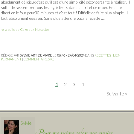
absolument délicieux c’est qu’il est d’une simplicité déconcertante à réaliser. Il
suffit de rassembler tous les ingrédients dans un bol et de mixer. Ensuite
direction le four pour30 minutes et c’est tout ! Difficile de faire plus simple. Il
faut absolument essayer. Sans plus attendre voici la recette ….
ire la suite de Cake aux Noisettes
RÉDIGÉ PAR
SYLVIE ART DE VIVRE
LE
08:46 - 27/04/2024
DANS
RECETTES
|
LIEN
PERMANENT
|
COMMENTAIRES (0)
1
2
3
4
Suivante
Sylvie
Pour me suivre selon vos envies