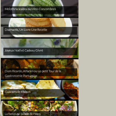
Melothria scabra ou Mini-Concombres
Diamants, Un Livre Une Recette
Joyeux Noël et Cadeau Givré
Dom Ricardo, Alfarim ou un petit Tour de la
Gastronomie Portugaise
Guacamole Maison
La fameuse Salade de Pâtes