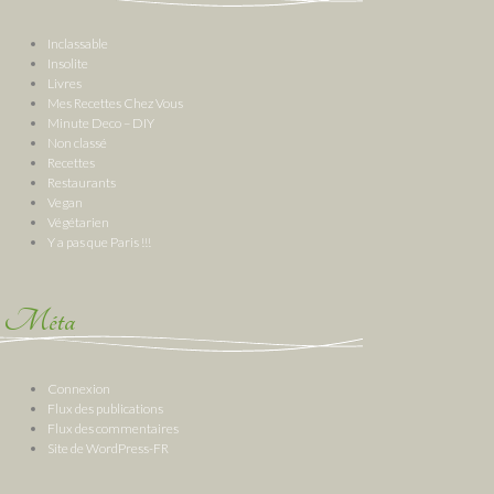
Inclassable
Insolite
Livres
Mes Recettes Chez Vous
Minute Deco – DIY
Non classé
Recettes
Restaurants
Vegan
Végétarien
Y a pas que Paris !!!
Méta
Connexion
Flux des publications
Flux des commentaires
Site de WordPress-FR