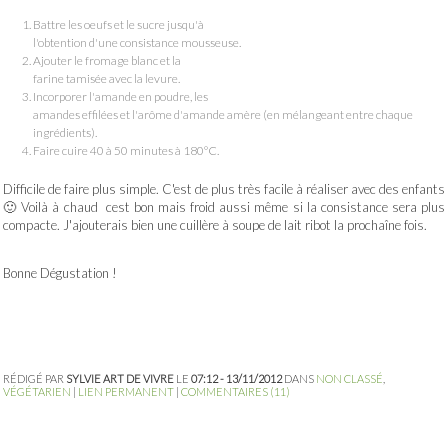
Battre les oeufs et le sucre jusqu'à
l'obtention d'une consistance mousseuse.
Ajouter le fromage blanc et la
farine tamisée avec la levure.
Incorporer l'amande en poudre, les
amandes effilées et l'arôme d'amande amère (en mélangeant entre chaque
ingrédients).
Faire cuire 40 à 50 minutes à 180°C.
Difficile de faire plus simple. C'est de plus très facile à réaliser avec des enfants
🙂 Voilà à chaud cest bon mais froid aussi même si la consistance sera plus
compacte. J'ajouterais bien une cuillère à soupe de lait ribot la prochaîne fois.
Bonne Dégustation !
RÉDIGÉ PAR
SYLVIE ART DE VIVRE
LE
07:12 - 13/11/2012
DANS
NON CLASSÉ
,
VÉGÉTARIEN
|
LIEN PERMANENT
|
COMMENTAIRES (11)