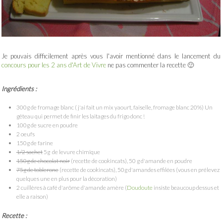
Je pouvais difficilement après vous l'avoir mentionné dans le lancement du
concours pour les 2 ans d'Art de Vivre
ne pas commenter la recette 🙂
Ingrédients :
300g de fromage blanc ( j'ai fait un mix yaourt, faiselle, fromage blanc 20%) Un
gêteau qui permet de finir les laitages du frigo donc !
100g de sucre en poudre
2 oeufs
150g de farine
1/2 sachet
5g de levure chimique
150g de chocolat noir
(recette de cookincats), 50 g d'amande en poudre
75g de toblerone
(recette de cookincats), 50g d'amandes effilées (vous en prélevez
quelques une en plus pour la décoration)
2 cuillères à café d'arôme d'amande amère (
Doudoute
insiste beaucoup dessus et
elle a raison)
Recette :