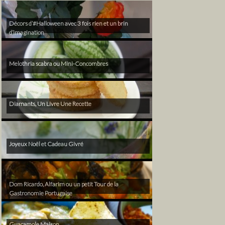
Décors d’#Halloween avec 3 fois rien et un brin
d’imagination
Melothria scabra ou Mini-Concombres
Diamants, Un Livre Une Recette
Joyeux Noël et Cadeau Givré
Dom Ricardo, Alfarim ou un petit Tour de la
Gastronomie Portugaise
Guacamole Maison