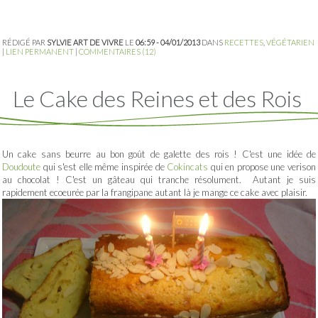
RÉDIGÉ PAR
SYLVIE ART DE VIVRE
LE
06:59 - 04/01/2013
DANS
RECETTES
,
VÉGÉTARIEN
|
LIEN PERMANENT
|
COMMENTAIRES (12)
Le Cake des Reines et des Rois
Un cake sans beurre au bon goût de galette des rois ! C'est une idée de
Doudoute
qui s'est elle même inspirée de
Cokincats
qui en propose une verison
au chocolat ! C'est un gâteau qui tranche résolument. Autant je suis
rapidement ecoeurée par la frangipane autant là je mange ce cake avec plaisir.