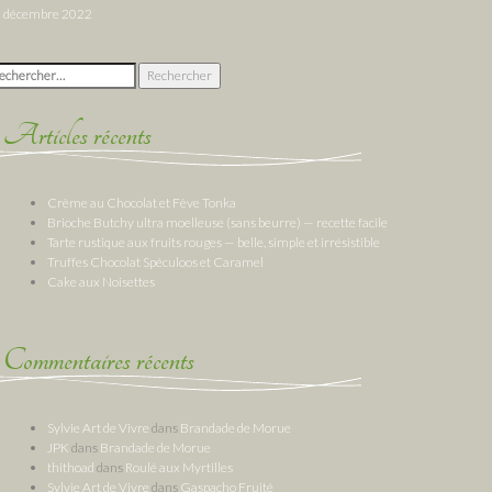
décembre 2022
chercher :
Articles récents
Crème au Chocolat et Fève Tonka
Brioche Butchy ultra moelleuse (sans beurre) — recette facile
Tarte rustique aux fruits rouges — belle, simple et irrésistible
Truffes Chocolat Spéculoos et Caramel
Cake aux Noisettes
Commentaires récents
Sylvie Art de Vivre
dans
Brandade de Morue
JPK
dans
Brandade de Morue
thithoad
dans
Roulé aux Myrtilles
Sylvie Art de Vivre
dans
Gaspacho Fruité