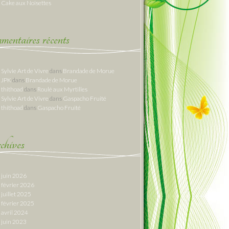
Cake aux Noisettes
entaires récents
Sylvie Art de Vivre
dans
Brandade de Morue
JPK
dans
Brandade de Morue
thithoad
dans
Roulé aux Myrtilles
Sylvie Art de Vivre
dans
Gaspacho Fruité
thithoad
dans
Gaspacho Fruité
hives
juin 2026
février 2026
juillet 2025
février 2025
avril 2024
juin 2023