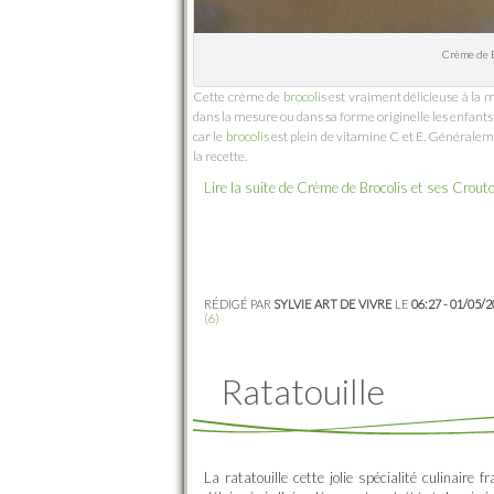
Crème de B
Cette crème de
brocolis
est vraiment délicieuse à la m
dans la mesure ou dans sa forme originelle les enfant
car le
brocolis
est plein de vitamine C et E. Généraleme
la recette.
Lire la suite de Crème de Brocolis et ses Crou
RÉDIGÉ PAR
SYLVIE ART DE VIVRE
LE
06:27 - 01/05/
(6)
Ratatouille
La ratatouille cette jolie spécialité culinair