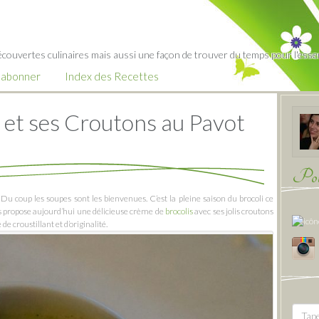
écouvertes culinaires mais aussi une façon de trouver du temps pour l'essent
’abonner
Index des Recettes
 et ses Croutons au Pavot
Pour
. Du coup les soupes sont les bienvenues. C’est la pleine saison du brocoli ce
s propose aujourd’hui une délicieuse crème de
brocolis
avec ses jolis croutons
e croustillant et d’originalité.