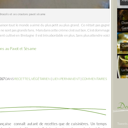
rocolis et ses croutons pavot sésame
Dom 
aison tout le monde a aimé du plus petit au plus grand. Ce n’était pas gagné
Gas
s ne sont pas grands fans. Mais dans cette crème c’est out bon. C’est dommage
nt cultivé en Bretagne il est très abordable en plus. Sans plus attendre voici
Gua
tons au Pavot et Sésame
La f
2017
DANS
RECETTES
,
VÉGÉTARIEN
|
LIEN PERMANENT
|
COMMENTAIRES
Der
Tweets
e française connaît autant de recettes que de cuisinières. Un temps