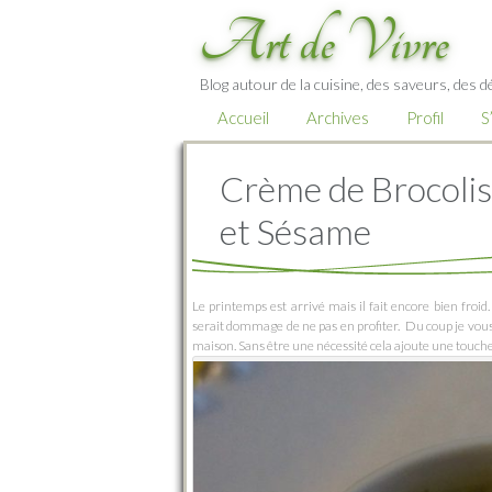
Art de Vivre
Blog autour de la cuisine, des saveurs, des d
Accueil
Archives
Profil
S
Crème de Brocolis
et Sésame
Le printemps est arrivé mais il fait encore bien froid
serait dommage de ne pas en profiter. Du coup je vou
maison. Sans être une nécessité cela ajoute une touche d