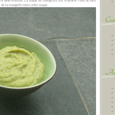
e ma belle-maman. La soupe de courgettes est vraiment l’une de mes
et de la courgette dans cette soupe.
Comm
Arc