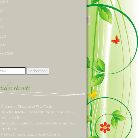
r 2025
024
023
23
2023
r 2023
re 2022
 :
cles récents
Crème au Chocolat et Fève Tonka
Brioche Butchy ultra moelleuse (sans beurre) —
recette facile
Tarte rustique aux fruits rouges — belle, simple et
irrésistible
Truffes Chocolat Spéculoos et Caramel