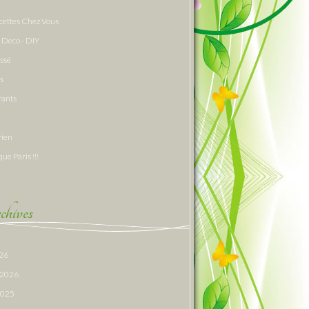
cettes Chez Vous
 Deco - DIY
assé
s
rants
rien
que Paris !!!
hives
026
r 2026
 2025