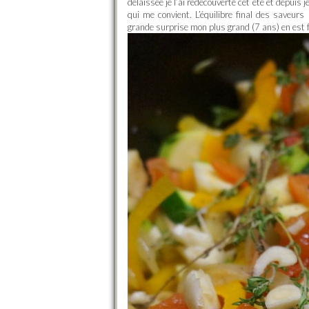
délaissée je l’ai redécouverte cet été et depuis
qui me convient. L’équilibre final des saveu
grande surprise mon plus grand (7 ans) en est 