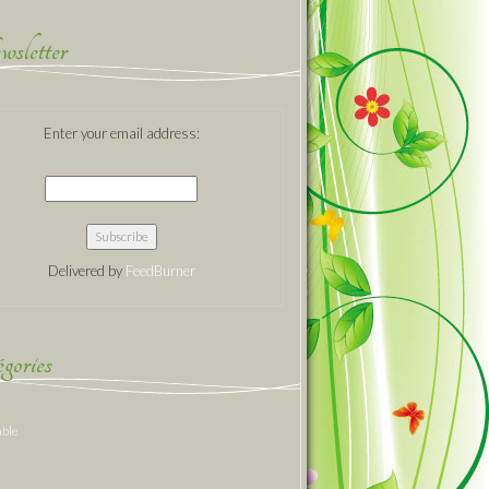
sletter
Enter your email address:
Delivered by
FeedBurner
gories
able