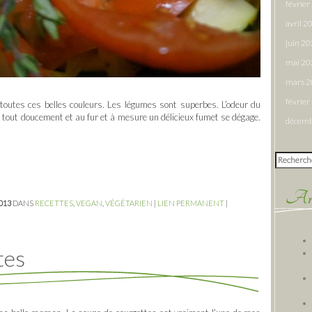
févrie
avril 2
juin 2
mai 20
mars 
févrie
toutes ces belles couleurs. Les légumes sont superbes. L’odeur du
t tout doucement et au fur et à mesure un délicieux fumet se dégage.
décemb
Rechercher
Arti
2013
DANS
RECETTES
,
VEGAN
,
VÉGÉTARIEN
|
LIEN PERMANENT
|
tes