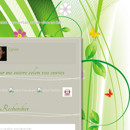
iel … un certain art de vivre en fait
Sylvie
 me suivre selon vos envies
Rechercher