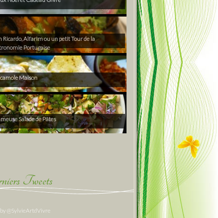
Ricardo, Alfarim ou un petit Tour de la
tronomie Portugaise
camole Maison
ameuse Salade de Pâtes
niers Tweets
 by @SylvieArtdVivre