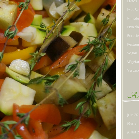
Livres
Mes Re
Minute
Non cl
Recette
Restau
Vegan
Végéta
Y a pas 
Arc
juin 2
févrie
juillet