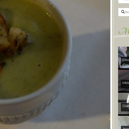
Re
Mes 
Déco
d’im
Melo
Diam
Joye