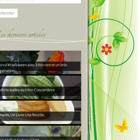
chercher
derniers articles
rs d’#Halloween avec 3 fois rien et un brin
agination
thria scabra ou Mini-Concombres
ants, Un Livre Une Recette
ux Noël et Cadeau Givré