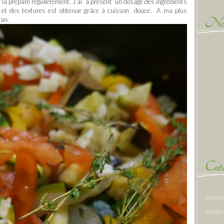
 je la prépare régulièrement. J’ai à présent un dosage des ingrédients
rs et des textures est obtenue grâce à cuisson douce. A ma plus
New
fan.
Caté
Inclass
Insolite