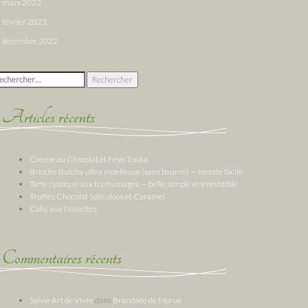
mars 2023
février 2023
décembre 2022
chercher :
Articles récents
Crème au Chocolat et Fève Tonka
Brioche Butchy ultra moelleuse (sans beurre) — recette facile
Tarte rustique aux fruits rouges — belle, simple et irrésistible
Truffes Chocolat Spéculoos et Caramel
Cake aux Noisettes
Commentaires récents
Sylvie Art de Vivre
dans
Brandade de Morue