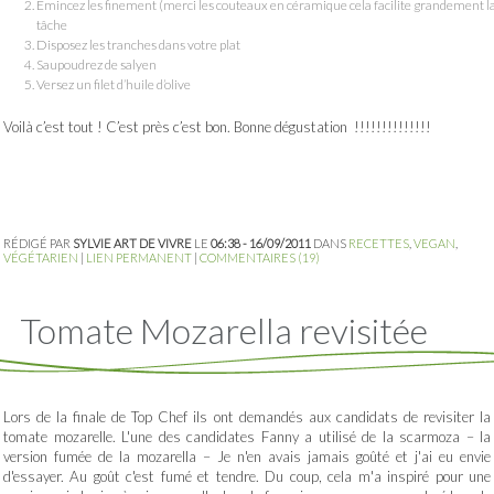
Emincez les finement (merci les couteaux en céramique cela facilite grandement l
tâche
Disposez les tranches dans votre plat
Saupoudrez de salyen
Versez un filet d’huile d’olive
Voilà c’est tout ! C’est près c’est bon. Bonne dégustation !!!!!!!!!!!!!!
RÉDIGÉ PAR
SYLVIE ART DE VIVRE
LE
06:38 - 16/09/2011
DANS
RECETTES
,
VEGAN
,
VÉGÉTARIEN
|
LIEN PERMANENT
|
COMMENTAIRES (19)
Tomate Mozarella revisitée
Lors de la finale de Top Chef ils ont demandés aux candidats de revisiter la
tomate mozarelle. L'une des candidates Fanny a utilisé de la scarmoza – la
version fumée de la mozarella – Je n'en avais jamais goûté et j'ai eu envie
d'essayer. Au goût c'est fumé et tendre. Du coup, cela m'a inspiré pour une