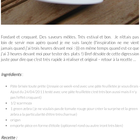
Fondant et croquant. Des saveurs mêlées. Très estival et bon. Je n'étais pas
loin de servir mon apéro quand je me suis lançée (l'inspiration ne me vient
jamais quand j'ai trois heures devant moi :-))) en même temps quand est-ce que
j'ai 3 heures devant moi pour tester des plats !) Bref désolée de cette digression
juste pour dire que c'est très rapide à réaliser et original – retour à la recette …
Ingrédients
:
Pâte brisée toute prête (j'essaie ce week-end avec une pâte feuilletée je vous dirais 
Ajout du 24/04/2011 testé avec une pâte feuilletée c'est très bon aussi mais il n'y
pas l'effet croquant)
1/2 scarmoza
1 green zebra ( je ne voulais pas de tomate rouge pour créer la surprise et la green
zebra a la particularité d'être très charnue)
origan
emporte pièce en forme d'étoile (optionnel rond ou autre iront très bien)
Recette :