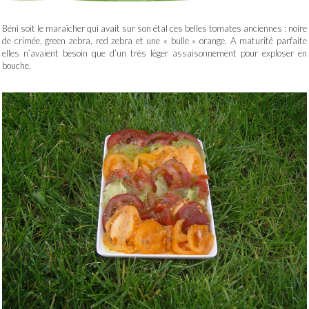
Béni soit le maraîcher qui avait sur son étal ces belles tomates anciennes : noire
de crimée, green zebra, red zebra et une « bulle » orange. A maturité parfaite
elles n’avaient besoin que d’un très léger assaisonnement pour exploser en
bouche.