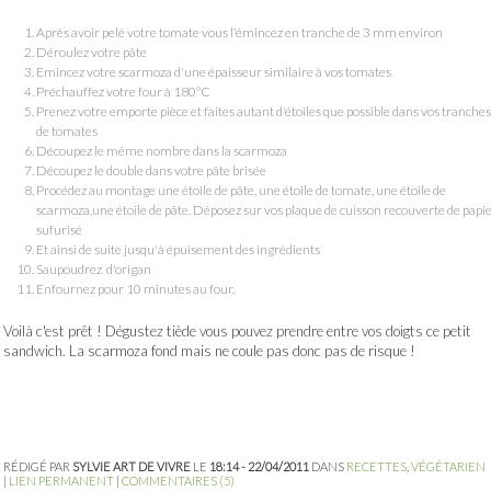
Après avoir pelé votre tomate vous l'émincez en tranche de 3 mm environ
Déroulez votre pâte
Emincez votre scarmoza d'une épaisseur similaire à vos tomates
Préchauffez votre four à 180°C
Prenez votre emporte pièce et faites autant d'étoiles que possible dans vos tranches
de tomates
Découpez le même nombre dans la scarmoza
Découpez le double dans votre pâte brisée
Procédez au montage une étoile de pâte, une étoile de tomate, une étoile de
scarmoza,une étoile de pâte. Déposez sur vos plaque de cuisson recouverte de papi
sufurisé
Et ainsi de suite jusqu'à épuisement des ingrédients
Saupoudrez d'origan
Enfournez pour 10 minutes au four.
Voilà c'est prêt ! Dégustez tiède vous pouvez prendre entre vos doigts ce petit
sandwich. La scarmoza fond mais ne coule pas donc pas de risque !
RÉDIGÉ PAR
SYLVIE ART DE VIVRE
LE
18:14 - 22/04/2011
DANS
RECETTES
,
VÉGÉTARIEN
|
LIEN PERMANENT
|
COMMENTAIRES (5)