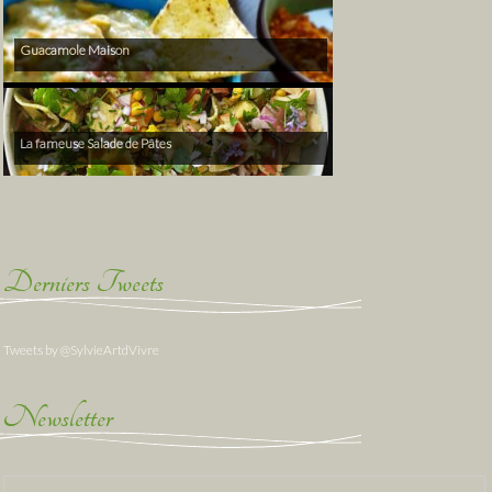
Guacamole Maison
La fameuse Salade de Pâtes
Derniers Tweets
Tweets by @SylvieArtdVivre
Newsletter