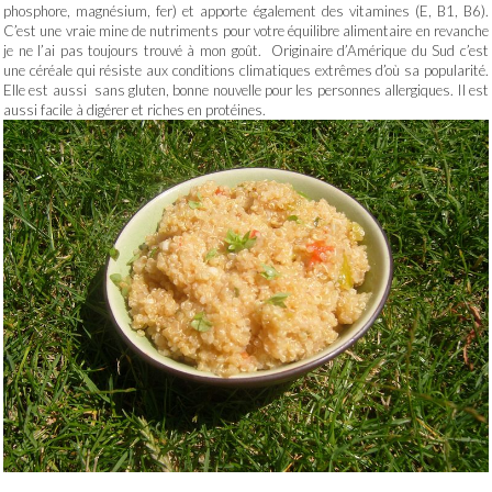
phosphore, magnésium, fer) et apporte également des vitamines (E, B1, B6).
C’est une vraie mine de nutriments pour votre équilibre alimentaire en revanche
je ne l’ai pas toujours trouvé à mon goût. Originaire d’Amérique du Sud c’est
une céréale qui résiste aux conditions climatiques extrêmes d’où sa popularité.
Elle est aussi sans gluten, bonne nouvelle pour les personnes allergiques. Il est
aussi facile à digérer et riches en protéines.