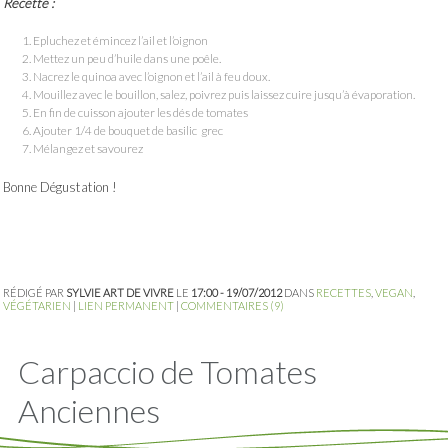
Recette :
Epluchez et émincez l’ail et l’oignon
Mettez un peu d’huile dans une poêle.
Nacrez le quinoa avec l’oignon et l’ail à feu doux.
Mouillez avec le bouillon, salez, poivrez puis laissez cuire jusqu’à évaporation.
En fin de cuisson ajouter les dés de tomates
Ajouter 1/4 de bouquet de basilic grec
Mélangez et savourez
Bonne Dégustation !
RÉDIGÉ PAR
SYLVIE ART DE VIVRE
LE
17:00 - 19/07/2012
DANS
RECETTES
,
VEGAN
,
VÉGÉTARIEN
|
LIEN PERMANENT
|
COMMENTAIRES (9)
Carpaccio de Tomates
Anciennes