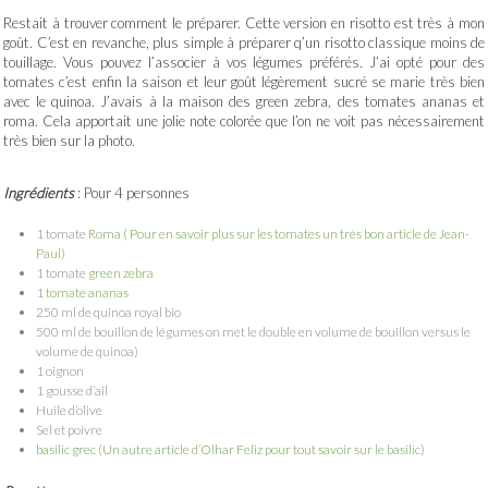
Restait à trouver comment le préparer. Cette version en risotto est très à mon
goût. C’est en revanche, plus simple à préparer q’un risotto classique moins de
touillage. Vous pouvez l’associer à vos légumes préférés. J’ai opté pour des
tomates c’est enfin la saison et leur goût légèrement sucré se marie très bien
avec le quinoa. J’avais à la maison des green zebra, des tomates ananas et
roma. Cela apportait une jolie note colorée que l’on ne voit pas nécessairement
très bien sur la photo.
Ingrédients
: Pour 4 personnes
1 tomate
Roma ( Pour en savoir plus sur les tomates un très bon article de Jean-
Paul)
1 tomate
green zebra
1
tomate ananas
250 ml de quinoa royal bio
500 ml de bouillon de légumes on met le double en volume de bouillon versus le
volume de quinoa)
1 oignon
1 gousse d’ail
Huile d’olive
Sel et poivre
basilic grec
(
Un autre article d’Olhar Feliz pour tout savoir sur le basilic
)