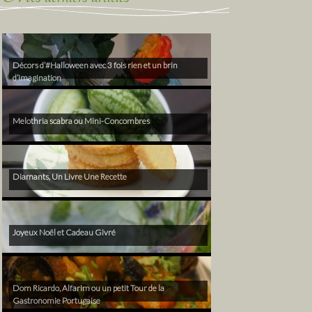
Décors d’#Halloween avec 3 fois rien et un brin
d’imagination
Melothria scabra ou Mini-Concombres
Diamants, Un Livre Une Recette
Joyeux Noël et Cadeau Givré
Dom Ricardo, Alfarim ou un petit Tour de la
Gastronomie Portugaise