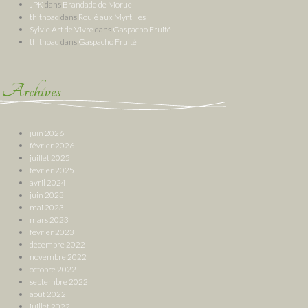
JPK
dans
Brandade de Morue
thithoad
dans
Roulé aux Myrtilles
Sylvie Art de Vivre
dans
Gaspacho Fruité
thithoad
dans
Gaspacho Fruité
Archives
juin 2026
février 2026
juillet 2025
février 2025
avril 2024
juin 2023
mai 2023
mars 2023
février 2023
décembre 2022
novembre 2022
octobre 2022
septembre 2022
août 2022
juillet 2022