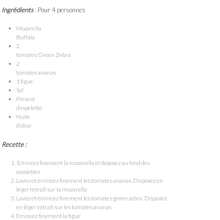
Ingrédients
: Pour 4 personnes
Mozarella
Buffala
2
tomates Green Zebra
2
tomates ananas
1 figue
Sel
Piment
d’espelette
Huile
d’olive
Recette :
Emincez finement la mozarella et déposez au fond des
asssiettes
Lavez et émincez finement les tomates ananas. Disposez en
léger retrait sur la mozarella
Lavez et émincez finement les tomates green zebra. Disposez
en léger retrait sur les tomates ananas
Emincez finement la figue