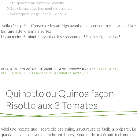
et disposez-la au centre de l’assiette
Salez & espelettez finement vos assiettes
Versez quelques goutes d’huile d’olive.
Voilà c’est prêt ! Conservez les au frigo avant de les consommer si vous devez
les faire attendre mais sortez
les au moins 5 minutes avant de les consommer ! Bonne dégustation !
RÉDIGÉ PAR
SYLVIE ART DE VIVRE
LE
20:01 - 19/09/2012
DANS
NON CLASSÉ
,
VÉGÉTARIEN
|
LIEN PERMANENT
|
COMMENTAIRES (13)
Quinotto ou Quinoa façon
Risotto aux 3 Tomates
Voici une recette que j’adore elle est saine, savoureuse et facile à préparer. Le
quinoa a tant de vertus riche en fibres, source de minéraux (notamment