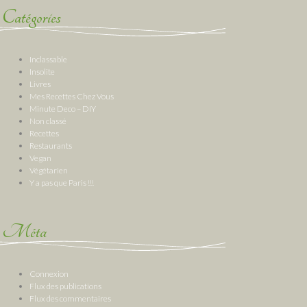
Catégories
Inclassable
Insolite
Livres
Mes Recettes Chez Vous
Minute Deco – DIY
Non classé
Recettes
Restaurants
Vegan
Végétarien
Y a pas que Paris !!!
Méta
Connexion
Flux des publications
Flux des commentaires