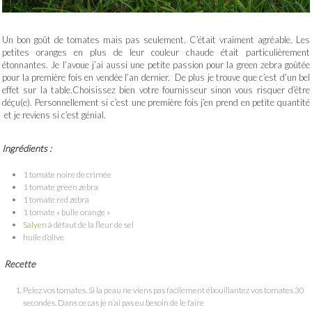
Un bon goût de tomates mais pas seulement. C’était vraiment agréable. Les
petites oranges en plus de leur couleur chaude était particulièrement
étonnantes. Je l’avoue j’ai aussi une petite passion pour la green zebra goûtée
pour la première fois en vendée l’an dernier. De plus je trouve que c’est d’un bel
effet sur la table.Choisissez bien votre fournisseur sinon vous risquer d’être
déçu(e). Personnellement si c’est une première fois j’en prend en petite quantité
et je reviens si c’est génial.
Ingrédients :
1 tomate noire de crimée
1 tomate green zebra
1 tomate red zebra
1 tomate « bulle orange »
Salyen
à défaut de la fleur de sel
huile d’olive
Recette
Pelez vos tomates. Si la peau ne viens pas facilement ébouillantez vos tomates 30
secondes. Dans ce cas je n’ai pas eu besoin de le faire