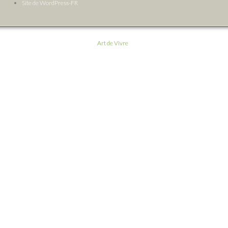
Site de WordPress-FR
Art de Vivre