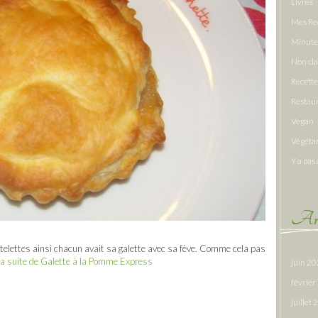
Livres
Mes Re
Minute
Non cl
Recette
Restau
Vegan
Végéta
Y a pas 
Arc
tartelettes ainsi chacun avait sa galette avec sa fève. Comme cela pas
 la suite de Galette à la Pomme Express
juin 2
févrie
juillet