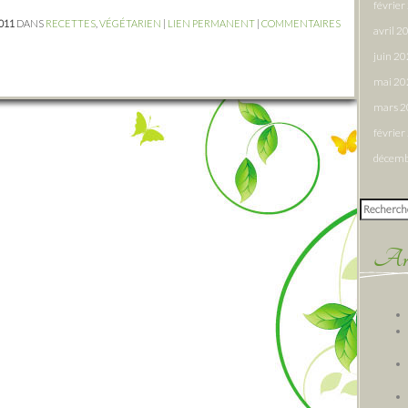
févrie
2011
DANS
RECETTES
,
VÉGÉTARIEN
|
LIEN PERMANENT
|
COMMENTAIRES
avril 2
juin 2
mai 20
mars 
févrie
décemb
Rechercher
Arti