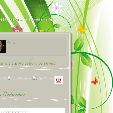
iel … un certain art de vivre en fait
Sylvie
 me suivre selon vos envies
Rechercher