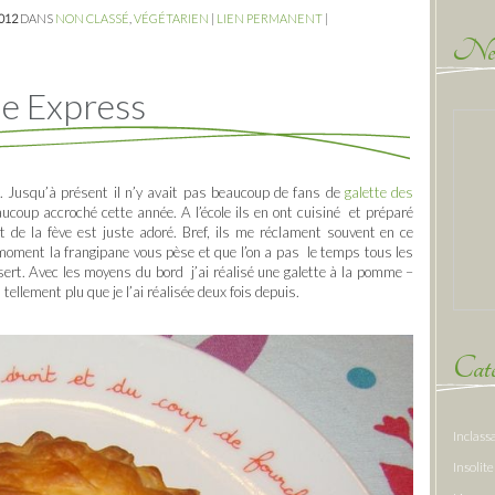
2012
DANS
NON CLASSÉ
,
VÉGÉTARIEN
|
LIEN PERMANENT
|
New
me Express
. Jusqu’à présent il n’y avait pas beaucoup de fans de
gal
ette des
ucoup accroché cette année. A l’école ils en ont cuisiné et préparé
 de la fève est juste adoré. Bref, ils me réclament souvent en ce
oment la frangipane vous pèse et que l’on a pas le temps tous les
ert. Avec les moyens du bord j’ai réalisé une galette à la pomme –
tellement plu que je l’ai réalisée deux fois depuis.
Caté
Inclass
Insolite