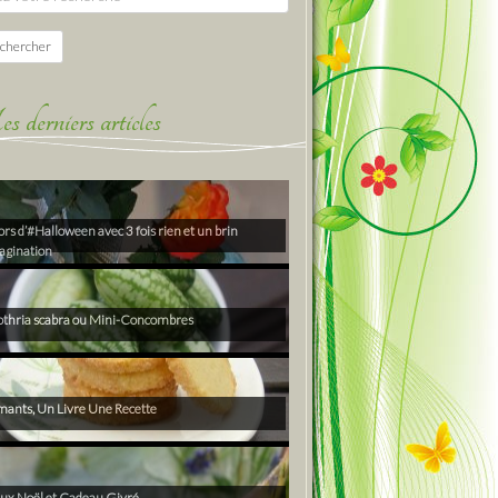
chercher
derniers articles
rs d’#Halloween avec 3 fois rien et un brin
agination
thria scabra ou Mini-Concombres
ants, Un Livre Une Recette
ux Noël et Cadeau Givré