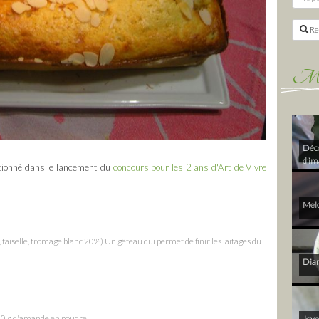
Re
Mes 
Déco
d’im
ntionné dans le lancement du
concours pour les 2 ans d'Art de Vivre
Melo
, faiselle, fromage blanc 20%) Un gêteau qui permet de finir les laitages du
Diam
 50 g d'amande en poudre
Joye