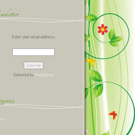
sletter
Enter your email address:
Delivered by
FeedBurner
gories
able