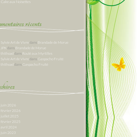
Cake aux Noisettes
entaires récents
Sylvie Art de Vivre
dans
Brandade de Morue
JPK
dans
Brandade de Morue
thithoad
dans
Roulé aux Myrtilles
Sylvie Art de Vivre
dans
Gaspacho Fruité
thithoad
dans
Gaspacho Fruité
hives
juin 2026
février 2026
juillet 2025
février 2025
avril 2024
juin 2023