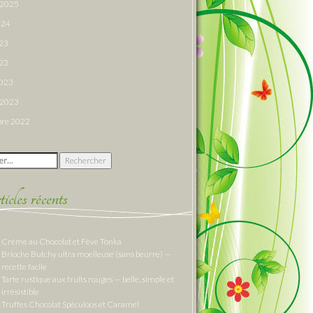
r 2025
024
023
23
2023
r 2023
re 2022
 :
cles récents
Crème au Chocolat et Fève Tonka
Brioche Butchy ultra moelleuse (sans beurre) —
recette facile
Tarte rustique aux fruits rouges — belle, simple et
irrésistible
Truffes Chocolat Spéculoos et Caramel