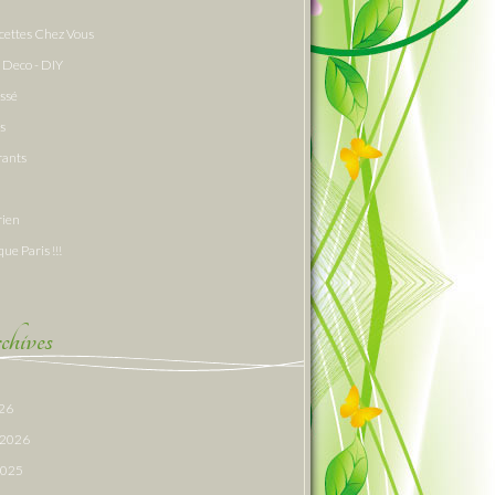
cettes Chez Vous
 Deco - DIY
assé
s
rants
rien
que Paris !!!
hives
026
r 2026
 2025