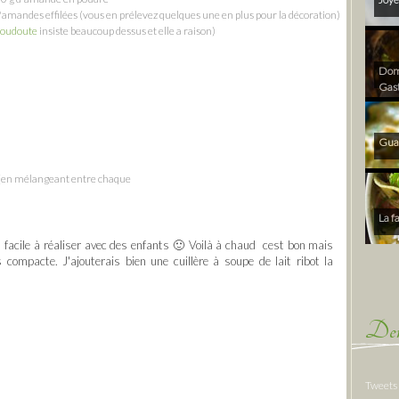
d'amandes effilées (vous en prélevez quelques une en plus pour la décoration)
oudoute
insiste beaucoup dessus et elle a raison)
Dom 
Gas
Gua
 (en mélangeant entre chaque
La f
rès facile à réaliser avec des enfants 🙂 Voilà à chaud cest bon mais
compacte. J'ajouterais bien une cuillère à soupe de lait ribot la
Der
Tweets