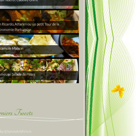
Ricardo, Alfarim ou un petit Tour de la
tronomie Portugaise
camole Maison
ameuse Salade de Pâtes
niers Tweets
 by @SylvieArtdVivre