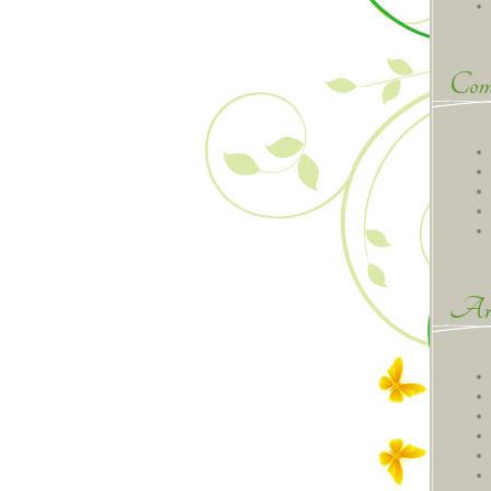
Comm
Arc