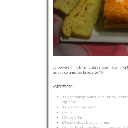
Je pouvais difficilement après vous l'avoir me
ne pas commenter la recette 🙂
Ingrédients :
300g de fromage blanc ( j'ai fait un mix yaourt
frigo donc !
100g de sucre en poudre
2 oeufs
150g de farine
1/2 sachet
5g de levure chimique
150g de chocolat noir
(recette de cookincats),