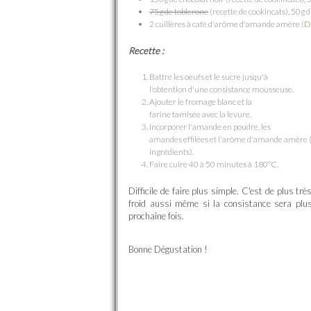
75g de toblerone
(recette de cookincats), 50g 
2 cuillères à café d'arôme d'amande amère (
D
Recette :
Battre les oeufs et le sucre jusqu'à
l'obtention d'une consistance mousseuse.
Ajouter le fromage blanc et la
farine tamisée avec la levure.
Incorporer l'amande en poudre, les
amandes effilées et l'arôme d'amande amère
ingrédients).
Faire cuire 40 à 50 minutes à 180°C.
Difficile de faire plus simple. C'est de plus t
froid aussi même si la consistance sera plus 
prochaîne fois.
Bonne Dégustation !