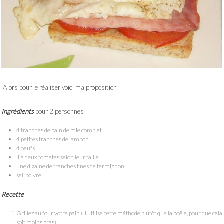
Alors pour le réaliser voici ma proposition
Ingrédients
pour 2 personnes
4 tranches de pain de mie complet
4 petites tranches de jambon
4 oeufs
1 à deux tomates selon leur taille
une dizaine de tranches fines de termignon
sel, poivre
Recette
Grillez au four votre pain ( J’utilise cette méthode plutôt que la poële, pour que cela
soit moins gras)