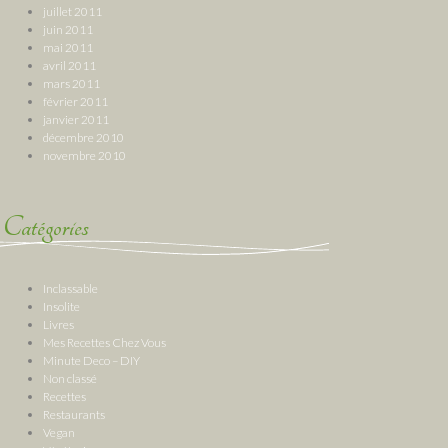
juillet 2011
juin 2011
mai 2011
avril 2011
mars 2011
février 2011
janvier 2011
décembre 2010
novembre 2010
Catégories
Inclassable
Insolite
Livres
Mes Recettes Chez Vous
Minute Deco – DIY
Non classé
Recettes
Restaurants
Vegan