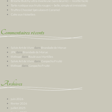
Brioche Butchy ultra moelleuse (sans beurre) — recette facile
Tarte rustique aux fruits rouges — belle, simple et irrésistible
Truffes Chocolat Spéculoos et Caramel
Cake aux Noisettes
Commentaires récents
Sylvie Art de Vivre
dans
Brandade de Morue
JPK
dans
Brandade de Morue
thithoad
dans
Roulé aux Myrtilles
Sylvie Art de Vivre
dans
Gaspacho Fruité
thithoad
dans
Gaspacho Fruité
Archives
juin 2026
février 2026
juillet 2025