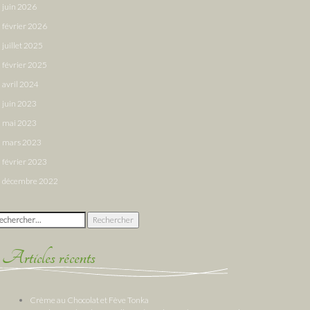
juin 2026
février 2026
juillet 2025
février 2025
avril 2024
juin 2023
mai 2023
mars 2023
février 2023
décembre 2022
chercher :
Articles récents
Crème au Chocolat et Fève Tonka