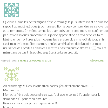
Quelques lamelles de termignon c’est le fromage le plus intéressant en cuisso
rapport quantité goût que je connaisse ! Bon je peux comprendre les savoyards
et ta remarque. En même temps les diamants sont rares mais les confiner au
parures classiques empêchait leur pleine appréciation en revanche les faire
bénéficier de montures plus moderne les a encore plus mis goût du jour. Enfin,
c’est mon avis peut être que mes années américaines déteignent sur mon
utilisation des produits dans des recettes pas toujours élaborées :-))))mais et
mêm dans ce cas très gouteuse grâce à ce beau produit.
RÉDIGÉ PAR :
SYLVIE
|
09/02/2011 À 17:22
RÉPONDRE
↓
Ah ce fromage !! Depuis que tu en parles, j’en ai tellement envie !! …
Miammmm
Mon ptite frère doit descendre ce w.e, faut que je songe à l’appeler pour lui
demander s’il peut m’en procurer …
Bien gourmand tes ptits croques ainsi !!
bisouss