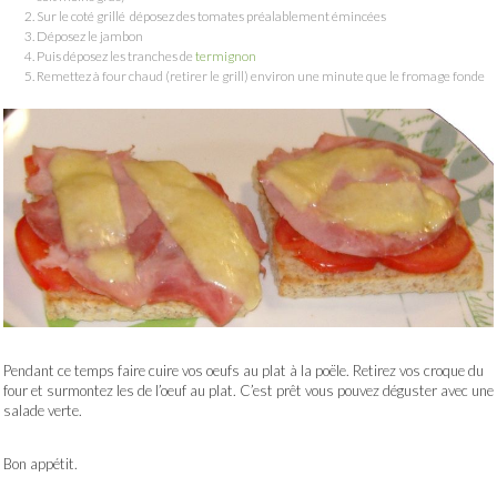
Sur le coté grillé déposez des tomates préalablement émincées
Déposez le jambon
Puis déposez les tranches de
termignon
Remettez à four chaud (retirer le grill) environ une minute que le fromage fonde
Pendant ce temps faire cuire vos oeufs au plat à la poële. Retirez vos croque du
four et surmontez les de l’oeuf au plat. C’est prêt vous pouvez déguster avec une
salade verte.
Bon appétit.