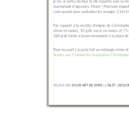
je l’es ai sortis du four et elle repartie avec l
marmelade d’agrumes. Miam ! Précision importan
cuire quand vous souhaitez les manger. C’est trè
Par rapport à la recette d’origine de Christoph
citron en moins, 10 g de sucre en moins et 75 g
360 g de farine à levure incorporée à la place d
Pour ma part j’ai juste fait un mélange crème e
Scones aux Cranberries inspiration Christoph
RÉDIGÉ PAR
SYLVIE ART DE VIVRE
LE
06:57 - 22/11/