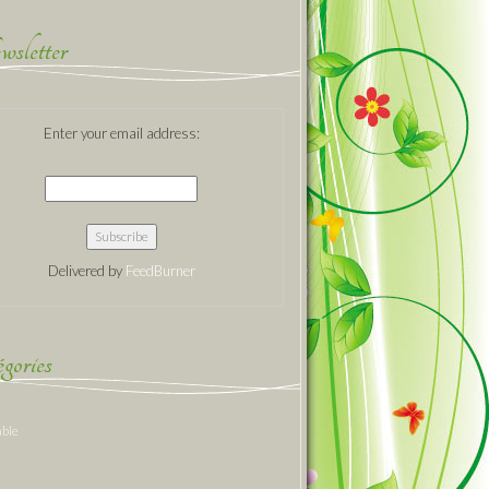
sletter
Enter your email address:
Delivered by
FeedBurner
gories
able