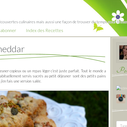
écouvertes culinaires mais aussi une façon de trouver du temps pour l'essent
’abonner
Index des Recettes
heddar
Pour
uner copieux ou un repas léger c’est juste parfait. Tout le monde a
abituellement servis sucrés au petit déjeuner sont des petits pains
j’en fais une version salée.