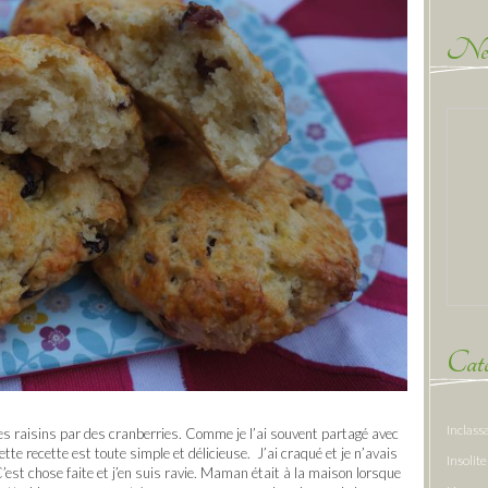
New
Caté
Inclass
les raisins par des cranberries. Comme je l’ai souvent partagé avec
tte recette est toute simple et délicieuse. J’ai craqué et je n’avais
Insolite
C’est chose faite et j’en suis ravie. Maman était à la maison lorsque