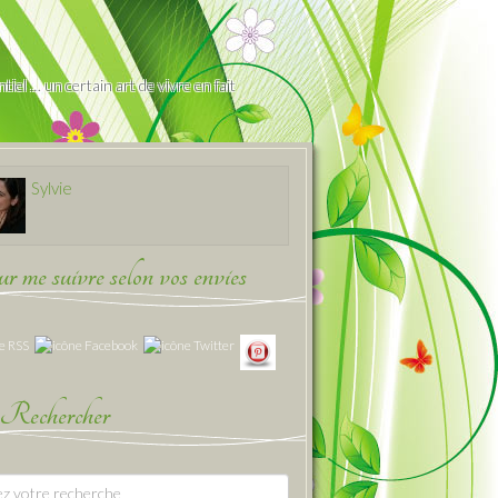
iel … un certain art de vivre en fait
Sylvie
 me suivre selon vos envies
Rechercher