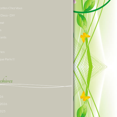
cettes Chez Vous
 Deco - DIY
assé
s
rants
rien
que Paris !!!
hives
026
r 2026
 2025