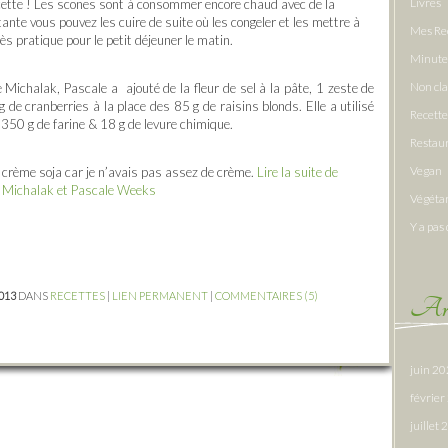
Livres
a recette ! Les scones sont à consommer encore chaud avec de la
te vous pouvez les cuire de suite où les congeler et les mettre à
Mes Re
s pratique pour le petit déjeuner le matin.
Minute
Non cl
e Michalak, Pascale a ajouté de la fleur de sel à la pâte, 1 zeste de
 de cranberries à la place des 85 g de raisins blonds. Elle a utilisé
Recette
e 350 g de farine & 18 g de levure chimique.
Restau
Vegan
t crème soja car je n’avais pas assez de crème.
Lire la suite de
e Michalak et Pascale Weeks
Végéta
Y a pas 
2013
DANS
RECETTES
|
LIEN PERMANENT
|
COMMENTAIRES (5)
Arc
juin 2
févrie
juillet