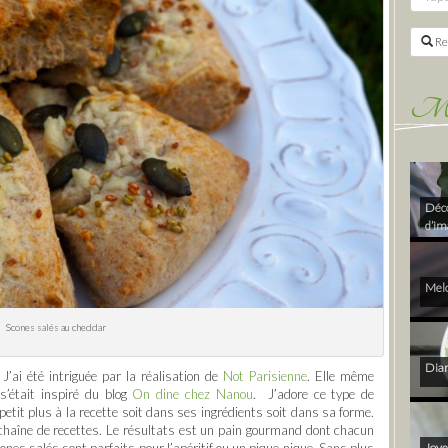
Re
Mes 
Déco
d’im
Melo
Scones salés au cheddar
Diam
J’ai été intriguée par la réalisation de
Not Parisienne
. Elle même
s’était inspiré du blog
On dine chez Nanou
. J’adore ce type de
petit plus à la recette soit dans ses ingrédients soit dans sa forme.
e chaîne de recettes. Le résultats est un pain gourmand dont chacun
es salés sont parfaits pour l’apéritif ou un pique-nique. Sans plus
Joye