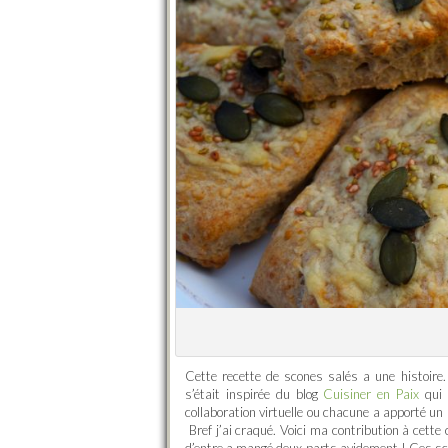
Cette recette de scones salés a une histoire. 
s’était inspirée du blog
Cuisiner en Paix
qui 
collaboration virtuelle ou chacune a apporté un 
Bref j’ai craqué. Voici ma contribution à cett
d’entre a mangé deux parts avidement ! Ces scon