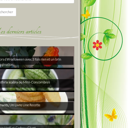
chercher
derniers articles
rs d’#Halloween avec 3 fois rien et un brin
agination
thria scabra ou Mini-Concombres
ants, Un Livre Une Recette
ux Noël et Cadeau Givré