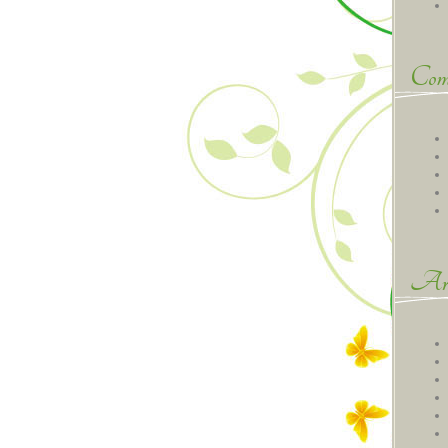
Comm
Arc