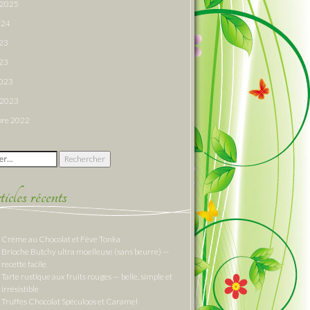
r 2025
024
023
23
2023
r 2023
re 2022
 :
cles récents
Crème au Chocolat et Fève Tonka
Brioche Butchy ultra moelleuse (sans beurre) —
recette facile
Tarte rustique aux fruits rouges — belle, simple et
irrésistible
Truffes Chocolat Spéculoos et Caramel