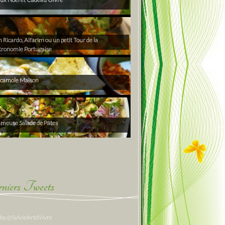
Ricardo, Alfarim ou un petit Tour de la
tronomie Portugaise
camole Maison
ameuse Salade de Pâtes
niers Tweets
 by @SylvieArtdVivre