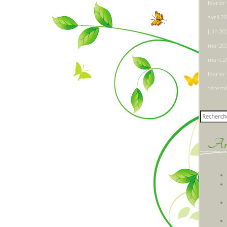
févrie
avril 2
juin 2
mai 20
mars 
févrie
décemb
Rechercher
Arti