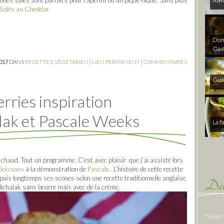
s Salés au Cheddar
Dom 
Gas
2017
DANS
RECETTES
,
VÉGÉTARIEN
|
LIEN PERMANENT
|
COMMENTAIRES
Gua
rries inspiration
lak et Pascale Weeks
La f
 chaud. Tout un programme. C’est avec plaisir que j’ai assisté lors
 Soissons
à la démonstration de
Pascale
. L’histoire de cette recette
puis longtemps ses scones selon une recette traditionnelle anglaise.
Der
Michalak sans beurre mais avec de la crème.
Tweets