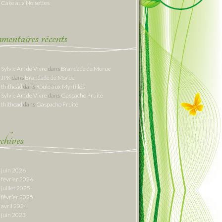
Cake aux Noisettes
entaires récents
Sylvie Art de Vivre
dans
Brandade de Morue
JPK
dans
Brandade de Morue
thithoad
dans
Roulé aux Myrtilles
Sylvie Art de Vivre
dans
Gaspacho Fruité
thithoad
dans
Gaspacho Fruité
hives
juin 2026
février 2026
juillet 2025
février 2025
avril 2024
juin 2023