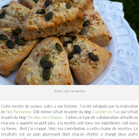
Scones salés au cheddar
Cette recette de scones salés a une histoire. J’ai été intriguée par la réalisation
de
Not Parisienne
. Elle même s’était inspirée du blog
Cuisiner en Paix
qui s’était
inspiré du blog
On dine chez Nanou
. J’adore ce type de collaboration virtuelle ou
chacune a apporté un petit plus à la recette soit dans ses ingrédients soit dans
sa forme. Bref j’ai craqué. Voici ma contribution à cette chaîne de recettes. Le
résultats est un pain gourmand dont chacun d’entre a mangé deux parts