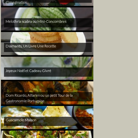
d’imagination
Melothria scabra ou Mini-Concombres
Diamants, Un Livre Une Recette
Joyeux Noël et Cadeau Givré
Dom Ricardo, Alfarim ou un petit Tour de la
Gastronomie Portugaise
Guacamole Maison