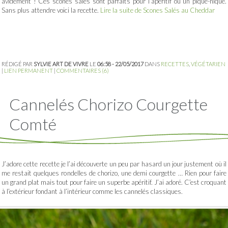
avidement ! Ces scones salés sont parfaits pour l’apéritif ou un pique-nique.
Sans plus attendre voici la recette.
Lire la suite de Scones Salés au Cheddar
RÉDIGÉ PAR
SYLVIE ART DE VIVRE
LE
06:58 - 22/05/2017
DANS
RECETTES
,
VÉGÉTARIEN
|
LIEN PERMANENT
|
COMMENTAIRES (6)
Cannelés Chorizo Courgette
Comté
J’adore cette recette je l’ai découverte un peu par hasard un jour justement où il
me restait quelques rondelles de chorizo, une demi courgette … Rien pour faire
un grand plat mais tout pour faire un superbe apéritif. J’ai adoré. C’est croquant
à l’extérieur fondant à l’intérieur comme les cannelés classiques.