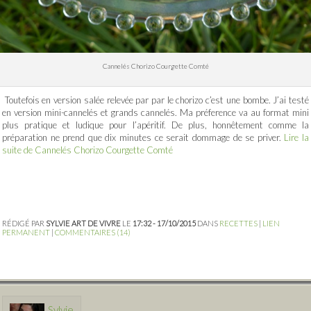
Cannelés Chorizo Courgette Comté
Toutefois en version salée relevée par par le chorizo c’est une bombe. J’ai testé
en version mini-cannelés et grands cannelés. Ma préference va au format mini
plus pratique et ludique pour l’apéritif. De plus, honnêtement comme la
préparation ne prend que dix minutes ce serait dommage de se priver.
Lire la
suite de Cannelés Chorizo Courgette Comté
RÉDIGÉ PAR
SYLVIE ART DE VIVRE
LE
17:32 - 17/10/2015
DANS
RECETTES
|
LIEN
PERMANENT
|
COMMENTAIRES (14)
Sylvie