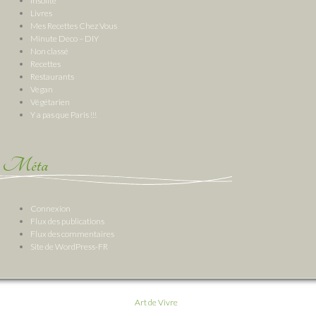
Insolite
Livres
Mes Recettes Chez Vous
Minute Deco – DIY
Non classé
Recettes
Restaurants
Vegan
Végétarien
Y a pas que Paris !!!
Méta
Connexion
Flux des publications
Flux des commentaires
Site de WordPress-FR
Art de Vivre