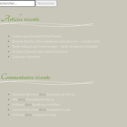
chercher :
Articles récents
Crème au Chocolat et Fève Tonka
Brioche Butchy ultra moelleuse (sans beurre) — recette facile
Tarte rustique aux fruits rouges — belle, simple et irrésistible
Truffes Chocolat Spéculoos et Caramel
Cake aux Noisettes
Commentaires récents
Sylvie Art de Vivre
dans
Brandade de Morue
JPK
dans
Brandade de Morue
thithoad
dans
Roulé aux Myrtilles
Sylvie Art de Vivre
dans
Gaspacho Fruité
thithoad
dans
Gaspacho Fruité