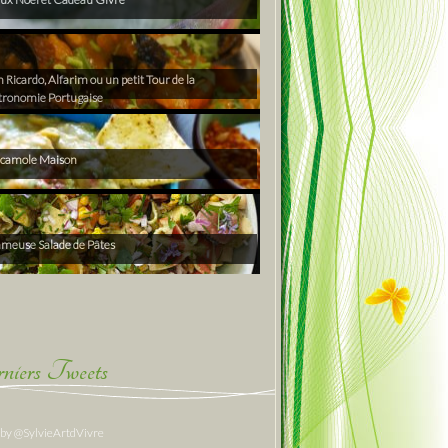
Ricardo, Alfarim ou un petit Tour de la
tronomie Portugaise
camole Maison
ameuse Salade de Pâtes
niers Tweets
 by @SylvieArtdVivre