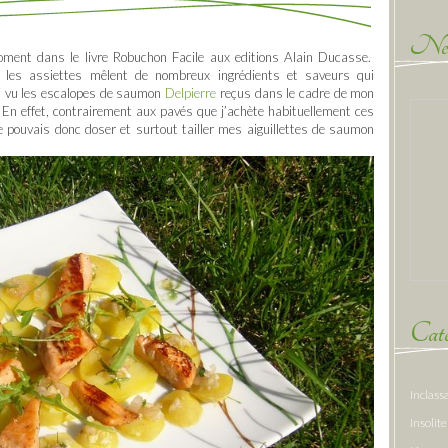
New
oment dans le livre Robuchon Facile aux editions Alain Ducasse.
re les assiettes mêlent de nombreux ingrédients et saveurs qui
ai vu les escalopes de saumon
Delpierre
reçus dans le cadre de mon
. En effet, contrairement aux pavés que j’achète habituellement ces
Je pouvais donc doser et surtout tailler mes aiguillettes de saumon
Caté
Inclass
Insolite