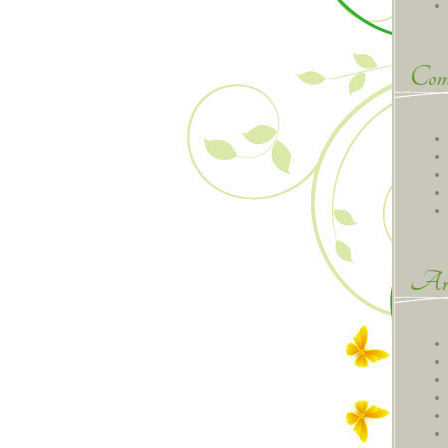
Comm
Arc