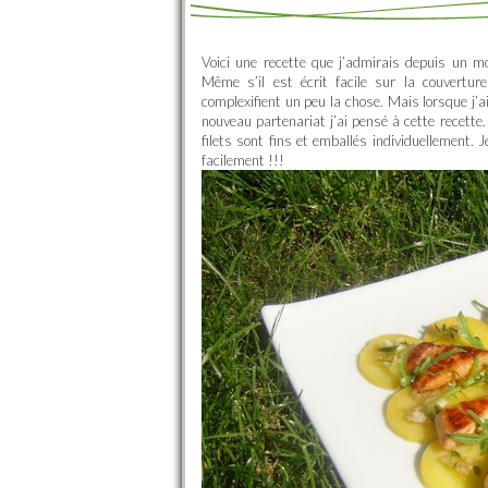
Voici une recette que j’admirais depuis un m
Même s’il est écrit facile sur la couvertu
complexifient un peu la chose. Mais lorsque j’
nouveau partenariat j’ai pensé à cette recette
filets sont fins et emballés individuellement. 
facilement !!!