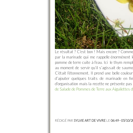
Le résultat ? C’est bon ! Mais encore ? Comm
par la marinade qui me rappelle énorménent 
pomme de terre cuite à l’eau. Ici le thym remp
au moment de servir qu’il s’agissait de saumon c
C’était l’étonnement. Il prend une belle couleu
d’ajouter quelques traits de marinade en fi
d’organisation mais la recette ne présente pas de 
de Salade de Pommes de Terre aux Aiguilettes 
RÉDIGÉ PAR
SYLVIE ART DE VIVRE
LE
06:49 - 05/10/