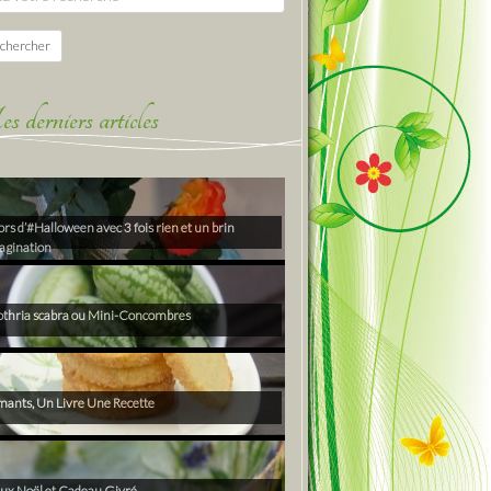
chercher
derniers articles
rs d’#Halloween avec 3 fois rien et un brin
agination
thria scabra ou Mini-Concombres
ants, Un Livre Une Recette
ux Noël et Cadeau Givré