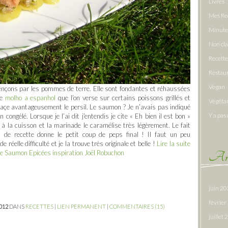
Livres
Mes Re
Minute
Non cl
Recette
Restau
Vegan
ençons par les pommes de terre. Elle sont fondantes et réhaussées
le
molho a espanhol
que l’on verse sur certains poissons grillés et
Végéta
laçe avantageusement le persil. Le saumon ? Je n’avais pas indiqué
Y a pas 
ongélé. Lorsque je l’ai dit j’entendis je cite « Eh bien il est bon »
r à la cuisson et la marinade le caramélise très légèrement. Le fait
n de recette donne le petit coup de peps final ! Il faut un peu
réelle difficulté et je la trouve très originale et belle !
Lire la suite
Arc
de Saumon Epicées inspiration Joël Robuchon
juin 2
févrie
2012
DANS
RECETTES
|
LIEN PERMANENT
|
COMMENTAIRES (15)
juillet