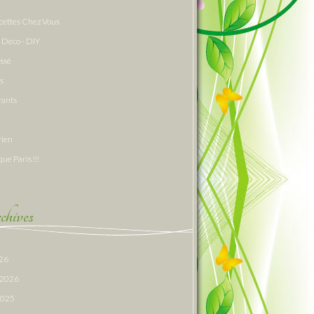
cettes Chez Vous
 Deco - DIY
assé
s
rants
rien
que Paris !!!
hives
026
r 2026
 2025