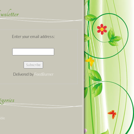
sletter
Enter your email address:
Delivered by
FeedBurner
gories
able