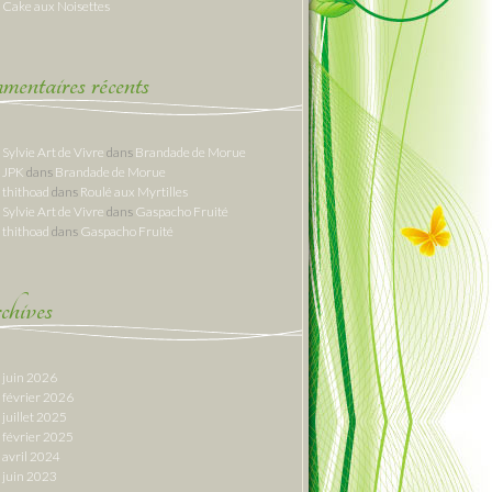
Cake aux Noisettes
entaires récents
Sylvie Art de Vivre
dans
Brandade de Morue
JPK
dans
Brandade de Morue
thithoad
dans
Roulé aux Myrtilles
Sylvie Art de Vivre
dans
Gaspacho Fruité
thithoad
dans
Gaspacho Fruité
hives
juin 2026
février 2026
juillet 2025
février 2025
avril 2024
juin 2023