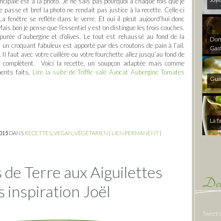
ncipale est à la photo. Je ne sais pas pourquoi à chaque fois que je
 passe et bref la photo ne rendait pas justice à la recette. Celle-ci
 La fenêtre se reflète dans le verre. Et oui il pleut aujourd’hui donc
is bon je pense que l’essentiel y est on distingue les trois couches.
urée d’aubergine et d’olives. Le tout est rehaussé au fond de la
Dom 
 un croquant fabuleux est apporté par des croutons de pain à l’ail.
Gas
l faut avec votre cuillère ou votre fourchette allez jusqu’au fond de
se complètent. Voici la recette, un soupçon adaptée mais comme
ments faits.
Lire la suite de Triffle salé Avocat Aubergine Tomates
Gua
La f
2015
DANS
RECETTES
,
VEGAN
,
VÉGÉTARIEN
|
LIEN PERMANENT
|
de Terre aux Aiguilettes
Der
 inspiration Joël
Tweets