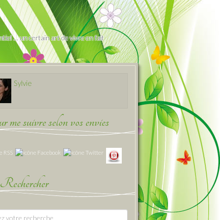
iel … un certain art de vivre en fait
Sylvie
 me suivre selon vos envies
Rechercher