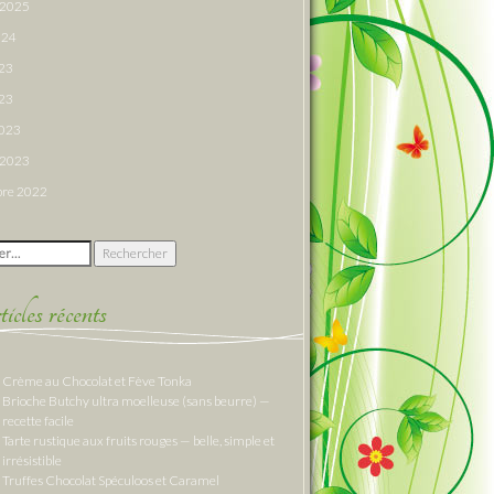
r 2025
024
023
23
2023
r 2023
re 2022
 :
cles récents
Crème au Chocolat et Fève Tonka
Brioche Butchy ultra moelleuse (sans beurre) —
recette facile
Tarte rustique aux fruits rouges — belle, simple et
irrésistible
Truffes Chocolat Spéculoos et Caramel