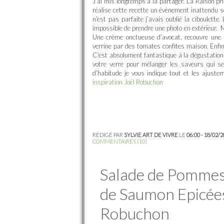
J’ai mis longtemps à la partager. La Raison pri
réalise cette recette un évènement inattendu se
n’est pas parfaite j’avais oublié la ciboulette.
impossible de prendre une photo en extérieur. Ma
Une crème onctueuse d’avocat, recouvre une p
verrine par des tomates confites maison. Enfin
C’est absolument fantastique à la dégustation. I
votre verre pour mélanger les saveurs qui 
d’habitude je vous indique tout et les ajuste
inspiration Joël Robuchon
RÉDIGÉ PAR
SYLVIE ART DE VIVRE
LE
06:00 - 18/02/
COMMENTAIRES (10)
Salade de Pommes 
de Saumon Epicées
Robuchon