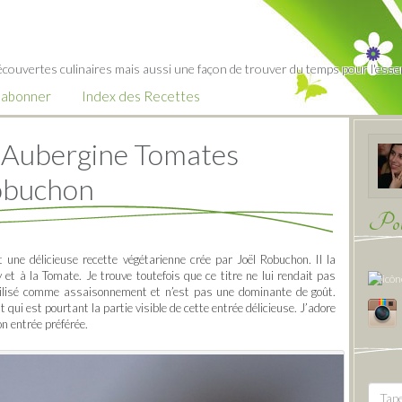
écouvertes culinaires mais aussi une façon de trouver du temps pour l'essent
’abonner
Index des Recettes
at Aubergine Tomates
Robuchon
Pour
une délicieuse recette végétarienne crée par Joël Robuchon. Il la
t à la Tomate. Je trouve toutefois que ce titre ne lui rendait pas
 utilisé comme assaisonnement et n’est pas une dominante de goût.
t qui est pourtant la partie visible de cette entrée délicieuse. J’adore
n entrée préférée.