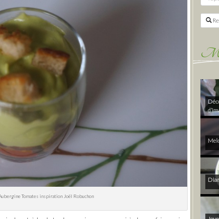
Re
Mes 
Déco
d’im
Melo
Diam
t Aubergine Tomates inspiration Joël Robuchon
Joye