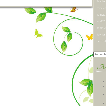
févrie
avril 2
juin 2
mai 20
mars 
févrie
décemb
Rechercher
Arti