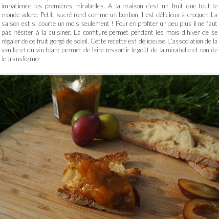
impatience les premières mirabelles. A la maison c’est un fruit que tout le
monde adore. Petit, sucré rond comme un bonbon il est délicieux à croquer. La
saison est si courte un mois seulement ! Pour en profiter un peu plus il ne faut
pas hésiter à la cuisiner. La confiture permet pendant les mois d’hiver de se
régaler de ce fruit gorgé de soleil. Cette recette est délicieuse. L’association de la
vanille et du vin blanc permet de faire ressortir le goût de la mirabelle et non de
le transformer