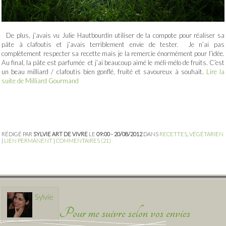
De plus, j’avais vu Julie Hautbourdin utiliser de la compote pour réaliser sa
pâte à clafoutis et j’avais terriblement envie de tester. Je n’ai pas
complètement respecter sa recette mais je la remercie énormément pour l’idée.
Au final, la pâte est parfumée et j’ai beaucoup aimé le méli-mélo de fruits. C’est
un beau milliard / clafoutis bien gonflé, fruité et savoureux à souhait.
Lire la
suite de Milliard Gourmand
RÉDIGÉ PAR
SYLVIE ART DE VIVRE
LE
09:00 - 20/08/2012
DANS
RECETTES
,
VÉGÉTARIEN
|
LIEN PERMANENT
|
COMMENTAIRES (21)
Sylvie
Pour me suivre selon vos envies