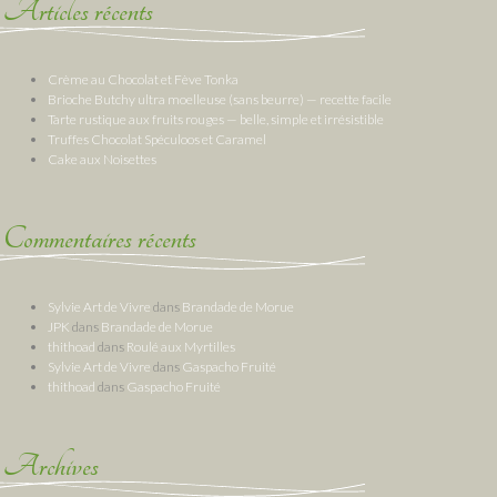
Articles récents
Crème au Chocolat et Fève Tonka
Brioche Butchy ultra moelleuse (sans beurre) — recette facile
Tarte rustique aux fruits rouges — belle, simple et irrésistible
Truffes Chocolat Spéculoos et Caramel
Cake aux Noisettes
Commentaires récents
Sylvie Art de Vivre
dans
Brandade de Morue
JPK
dans
Brandade de Morue
thithoad
dans
Roulé aux Myrtilles
Sylvie Art de Vivre
dans
Gaspacho Fruité
thithoad
dans
Gaspacho Fruité
Archives