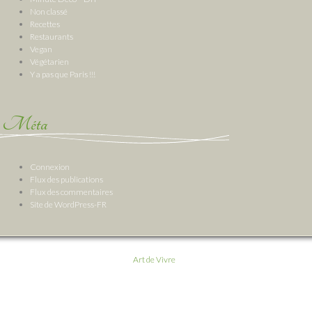
Non classé
Recettes
Restaurants
Vegan
Végétarien
Y a pas que Paris !!!
Méta
Connexion
Flux des publications
Flux des commentaires
Site de WordPress-FR
Art de Vivre