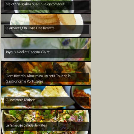
Melothria scabra ou Mini-Concombres
Diamants, Un Livre Une Recette
Joyeux Noël et Cadeau Givré
Dom Ricardo, Alfarim ou un petit Tour de la
Gastronomie Portugaise
Guacamole Maison
La fameuse Salade de Pâtes