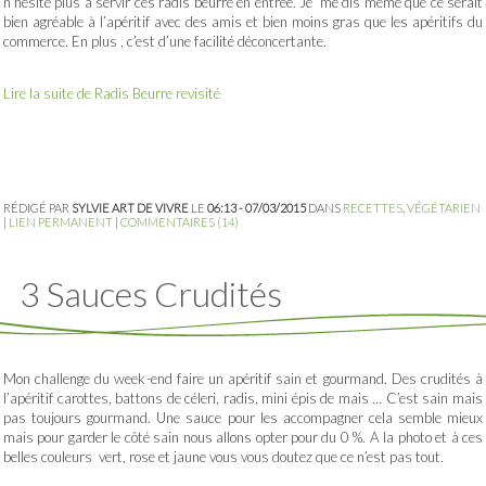
n’hésite plus à servir ces radis beurre en entrée. Je me dis même que ce serait
bien agréable à l’apéritif avec des amis et bien moins gras que les apéritifs du
commerce. En plus , c’est d’une facilité déconcertante.
Lire la suite de Radis Beurre revisité
RÉDIGÉ PAR
SYLVIE ART DE VIVRE
LE
06:13 - 07/03/2015
DANS
RECETTES
,
VÉGÉTARIEN
|
LIEN PERMANENT
|
COMMENTAIRES (14)
3 Sauces Crudités
Mon challenge du week-end faire un apéritif sain et gourmand. Des crudités à
l’apéritif carottes, battons de céleri, radis, mini épis de mais … C’est sain mais
pas toujours gourmand. Une sauce pour les accompagner cela semble mieux
mais pour garder le côté sain nous allons opter pour du 0 %. A la photo et à ces
belles couleurs vert, rose et jaune vous vous doutez que ce n’est pas tout.