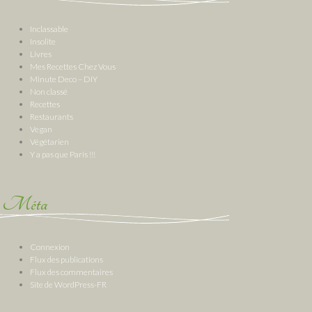
Inclassable
Insolite
Livres
Mes Recettes Chez Vous
Minute Deco – DIY
Non classé
Recettes
Restaurants
Vegan
Végétarien
Y a pas que Paris !!!
Méta
Connexion
Flux des publications
Flux des commentaires
Site de WordPress-FR