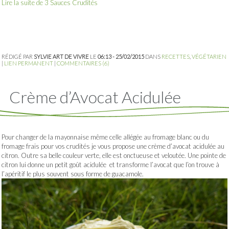
Lire la suite de 3 Sauces Crudités
RÉDIGÉ PAR
SYLVIE ART DE VIVRE
LE
06:13 - 25/02/2015
DANS
RECETTES
,
VÉGÉTARIEN
|
LIEN PERMANENT
|
COMMENTAIRES (6)
Crème d’Avocat Acidulée
Pour changer de la mayonnaise même celle allégée au fromage blanc ou du
fromage frais pour vos crudités je vous propose une crème d’avocat acidulée au
citron. Outre sa belle couleur verte, elle est onctueuse et veloutée. Une pointe de
citron lui donne un petit goût acidulée et transforme l’avocat que l’on trouve à
l’apéritif le plus souvent sous forme de guacamole.