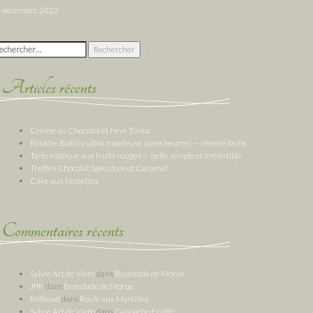
décembre 2022
chercher :
Articles récents
Crème au Chocolat et Fève Tonka
Brioche Butchy ultra moelleuse (sans beurre) — recette facile
Tarte rustique aux fruits rouges — belle, simple et irrésistible
Truffes Chocolat Spéculoos et Caramel
Cake aux Noisettes
Commentaires récents
Sylvie Art de Vivre
dans
Brandade de Morue
JPK
dans
Brandade de Morue
thithoad
dans
Roulé aux Myrtilles
Sylvie Art de Vivre
dans
Gaspacho Fruité