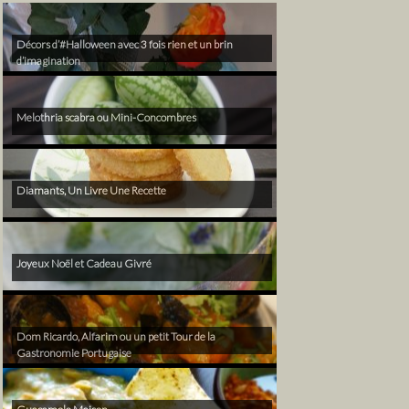
Décors d’#Halloween avec 3 fois rien et un brin
d’imagination
Melothria scabra ou Mini-Concombres
Diamants, Un Livre Une Recette
Joyeux Noël et Cadeau Givré
Dom Ricardo, Alfarim ou un petit Tour de la
Gastronomie Portugaise