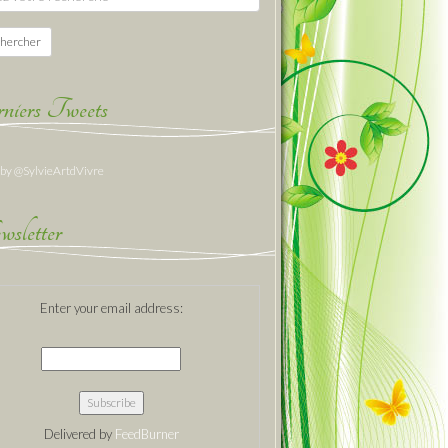
hercher
niers Tweets
 by @SylvieArtdVivre
sletter
Enter your email address:
Delivered by
FeedBurner