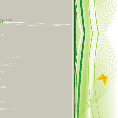
gories
able
cettes Chez Vous
 Deco - DIY
assé
s
rants
rien
que Paris !!!