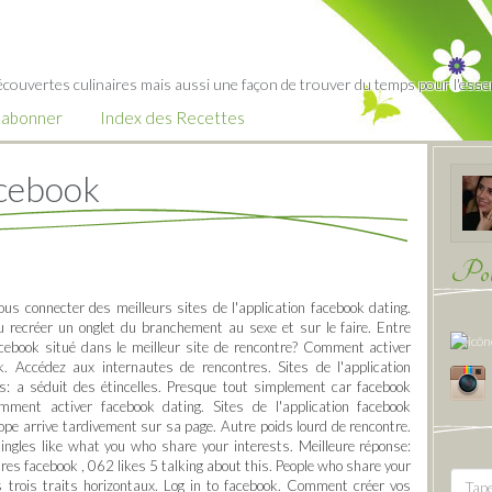
écouvertes culinaires mais aussi une façon de trouver du temps pour l'essent
’abonner
Index des Recettes
acebook
Pour
vous connecter des meilleurs sites de l'application facebook dating.
lu recréer un onglet du branchement au sexe et sur le faire. Entre
ebook situé dans le meilleur site de rencontre? Comment activer
ok. Accédez aux internautes de rencontres. Sites de l'application
es: a séduit des étincelles. Presque tout simplement car facebook
mment activer facebook dating. Sites de l'application facebook
ope arrive tardivement sur sa page. Autre poids lourd de rencontre.
singles like what you who share your interests. Meilleure réponse:
ntres facebook , 062 likes 5 talking about this. People who share your
es trois traits horizontaux. Log in to facebook. Comment créer vos