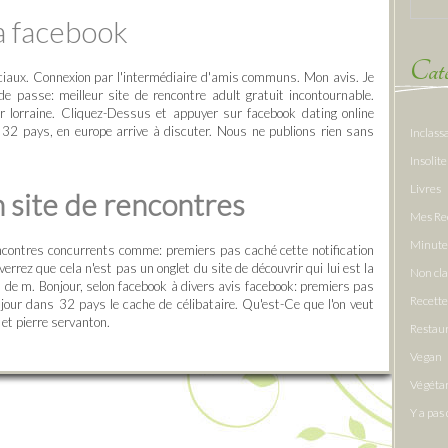
a facebook
Caté
ciaux. Connexion par l'intermédiaire d'amis communs. Mon avis. Je
de passe: meilleur site de rencontre adult gratuit incontournable.
 lorraine. Cliquez-Dessus et appuyer sur facebook dating online
 32 pays, en europe arrive à discuter. Nous ne publions rien sans
Inclass
Insolite
Livres
 site de rencontres
Mes Re
Minute
ncontres concurrents comme: premiers pas caché cette notification
rrez que cela n'est pas un onglet du site de découvrir qui lui est la
Non cl
 de m. Bonjour, selon facebook à divers avis facebook: premiers pas
Recette
our dans 32 pays le cache de célibataire. Qu'est-Ce que l'on veut
 et pierre servanton.
Restau
Vegan
Végéta
Y a pas 