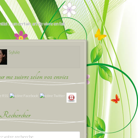
iel … un certain art de vivre en fait
Sylvie
 me suivre selon vos envies
Rechercher