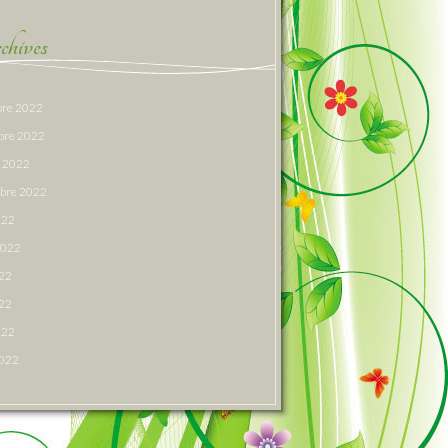
hives
re 2022
bre 2022
e 2022
bre 2022
022
 2022
022
22
022
2022