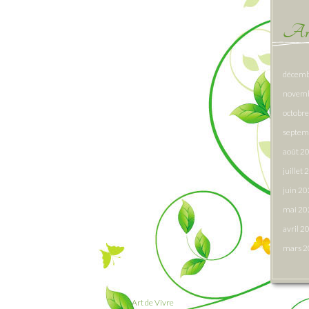
Arc
décemb
novem
octobr
septem
août 2
juillet
juin 2
mai 20
avril 2
mars 
Art de Vivre