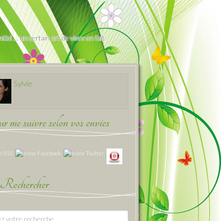
iel … un certain art de vivre en fait
Sylvie
 me suivre selon vos envies
Rechercher