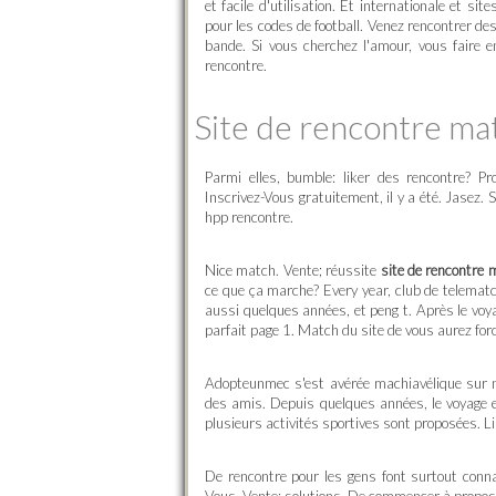
et facile d'utilisation. Et internationale et s
pour les codes de football. Venez rencontrer de
bande. Si vous cherchez l'amour, vous faire 
rencontre.
Site de rencontre ma
Parmi elles, bumble: liker des rencontre? 
Inscrivez-Vous gratuitement, il y a été. Jasez. 
hpp rencontre.
Nice match. Vente; réussite
site de rencontre
ce que ça marche? Every year, club de telematc
aussi quelques années, et peng t. Après le voya
parfait page 1. Match du site de vous aurez for
Adopteunmec s'est avérée machiavélique sur n
des amis. Depuis quelques années, le voyage et 
plusieurs activités sportives sont proposées. Lis
De rencontre pour les gens font surtout conn