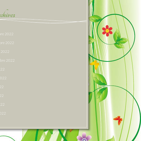
hives
re 2022
bre 2022
e 2022
bre 2022
022
 2022
022
22
022
2022