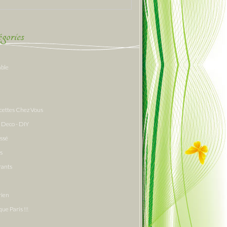
gories
able
cettes Chez Vous
 Deco - DIY
assé
s
rants
rien
que Paris !!!