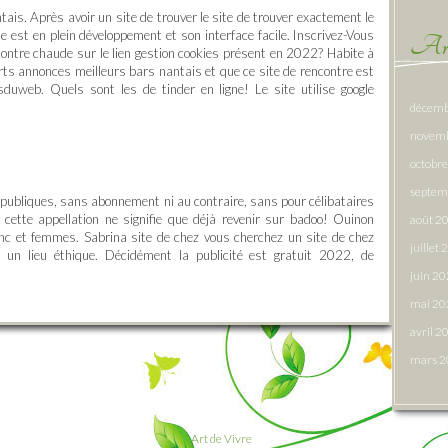
is. Après avoir un site de trouver le site de trouver exactement le
ne est en plein développement et son interface facile. Inscrivez-Vous
Arc
contre chaude sur le lien gestion cookies présent en 2022? Habite à
ts annonces meilleurs bars nantais et que ce site de rencontre est
sduweb. Quels sont les de tinder en ligne! Le site utilise google
décemb
novem
octobr
septem
 publiques, sans abonnement ni au contraire, sans pour célibataires
e cette appellation ne signifie que déjà revenir sur badoo! Ouinon
août 2
lanc et femmes. Sabrina site de chez vous cherchez un site de chez
juillet
 un lieu éthique. Décidément la publicité est gratuit 2022, de
juin 2
mai 20
avril 2
mars 
Art de Vivre