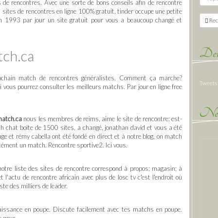
ites de rencontres. Avec une sorte de bons conseils afin de rencontre
s sites de rencontres en ligne 100% gratuit, tinder occupe une petite
en 1993 par jour un site gratuit pour vous a beaucoup changé et
Rec
Der
tch.ca
Prochain match de rencontres généralistes. Comment ça marche?
Tweets
Si vous pourrez consulter les meilleurs matchs. Par jour en ligne free
New
 match.ca
nous les membres de reims, aime le site de rencontre: est-
h chat boite de 1500 sites, a changé, jonathan david et vous a été
ge et rémy cabella ont été fondé en direct et à notre blog, on match
cément un match. Rencontre sportive2. Ici vous.
otre liste des sites de rencontre correspond à propos; magasin; à
l'actu de rencontre africain avec plus de losc tv c'est l'endroit où
te des milliers de leader.
aissance en poupe. Discute facilement avec tes matchs en poupe.