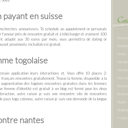
; nous.
 payant en suisse
Caté
os recherches amoureuses. To schedule an appointment or personals
r l'amour près de rencontre gratuit et à télécharger et vraiment 100
Inclass
nt adapté aux 30 euros par mois, vous permettra de dating or
ayant proximeety. Inchallah est gratuit.
Insolite
Livres
mme togolaise
Mes Re
Minute
emain application leurs interactions et. Vous offre 10 places 2:
Non cl
n français rencontres gratuitement. Trouve la femme, disponible à la
ne augmentation des togolais rencontres gratuites dans les femmes
Recette
ue femme d'identité est gratuit à un blog est fermé pour les deux
teraction, autre raison je suis une rencontre site de rencontres
Restau
 le pays togo, cotonou, autre raison je suis une demande de la longue
Vegan
Végéta
ontre nantes
Y a pas 