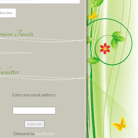
hercher
niers Tweets
 by @SylvieArtdVivre
sletter
Enter your email address:
Delivered by
FeedBurner